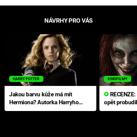
NÁVRHY PRO VÁS
HARRY POTTER
KINOFILMY
Jakou barvu kůže má mít
RECENZE: Smrtelné zlo se
Hermiona? Autorka Harryho
opět probudi
Pottera přišla s ráznou
přichází s n
odpovědí
hororovou n