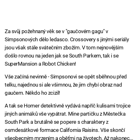
Za svůj požehnaný věk se v "gaučovém gagu" v
Simpsonových dělo ledasco. Crossovery s jinými seriály
jsou však stále svátečním zbožím. V tom nejnovějším
došlo rovnou na jeden jak se South Parkem, tak i se
SuperMansion a Robot Chicken!
Vše začíná nevinně - Simpsonovi se opět sběhnou před
telku, najednou si ale všimnou, že jim chybí obraz nad
gaučem. Někdo ho zcizil!
A tak se Homer detektivně vydává napříč kulisami trojice
jiných animáků vše vypátrat. Mine partičku z Městečka
South Park a brutálně se popere s charaktery z
osmdesátkové formace California Raisins. Vše skončí
všeobecným mrzením a oběťmi na životech. Až nakonec...