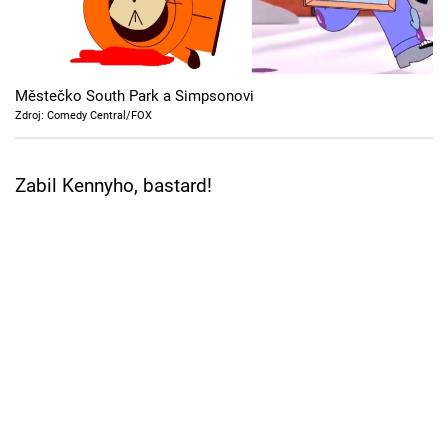
Cool Esport
Pořady
Městečko South Park a Simpsonovi
TV Program
Zdroj: Comedy Central/FOX
Sledujte prima+
Zabil Kennyho, bastard!
Přihlášení
Sledujte nás