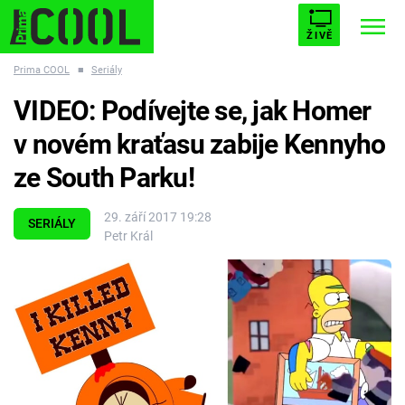
ŽIVĚ
Prima COOL
■
Seriály
STARHOUSE
BUFFY, PŘEMOŽITELKA UPÍRŮ
Trendy:
VIDEO: Podívejte se, jak Homer
ESCAPE
PLNEJ KOTEL
AVENGERS 5
v novém kraťasu zabije Kennyho
ze South Parku!
29. září 2017 19:28
SERIÁLY
Petr Král
Témata
Filmy
Seriály
Hry