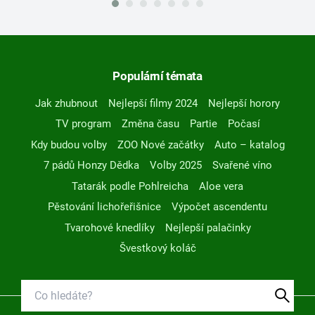
Populární témata
Jak zhubnout
Nejlepší filmy 2024
Nejlepší horory
TV program
Změna času
Partie
Počasí
Kdy budou volby
ZOO Nové začátky
Auto – katalog
7 pádů Honzy Dědka
Volby 2025
Svařené víno
Tatarák podle Pohlreicha
Aloe vera
Pěstování lichořeřišnice
Výpočet ascendentu
Tvarohové knedlíky
Nejlepší palačinky
Švestkový koláč