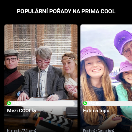
POPULÁRNÍ POŘADY NA PRIMA COOL
PŘEHRÁT
PŘEHRÁT
Mezi COOLky
Fotr na tripu
Komedie / Zábavný
Rodinný / Cestopisný