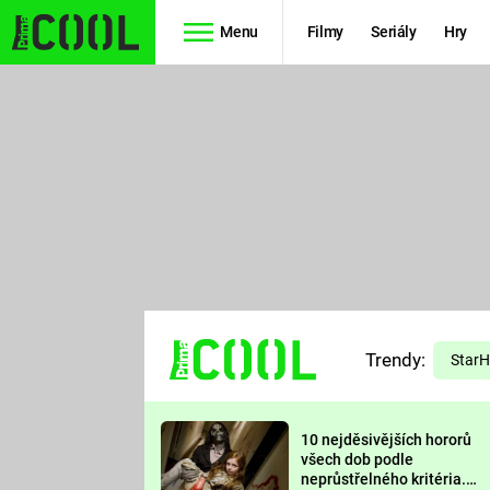
Menu
Filmy
Seriály
Hry
Seriály
Filmy
SIMPSONOVI
STAR WARS
HVĚZDNÁ
AVENGERS
BRÁNA
RYCHLE A
TEORIE
ZBĚSILE 10
Trendy:
VELKÉHO
Star
PREDÁTOR
TŘESKU
10 nejděsivějších hororů
FUTURAMA
všech dob podle
neprůstřelného kritéria.