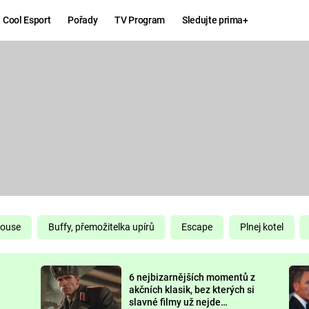
Cool Esport
Pořady
TV Program
Sledujte prima+
Hry
Zábava
MAFIA
ZÁBAVN
GALERI
GTA 6
NEJLEP
KINGDOM
KOMEDI
COME:
DELIVERANCE
CHUCK
House
Buffy, přemožitelka upírů
Escape
Plnej kotel
NORRIS
ESPORT
6 nejbizarnějších momentů z
DEADP
akčních klasik, bez kterých si
slavné filmy už nejde