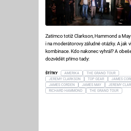
Zatímco totiž Clarkson, Hammond a May p
i na moderátorovy záludné otázky. A jak 
kombinace. Kdo nakonec vyhrál? A obeše
dozvědět přímo tady:
ŠTÍTKY
AMERIKA
THE GRAND TOUR
JEREMY CLARKSON
TOP GEAR
JAMES COR
JAMES CORDEN
JAMES MAY
JEREMY CLA
RICHARD HAMMOND
THE GRAND TOUR