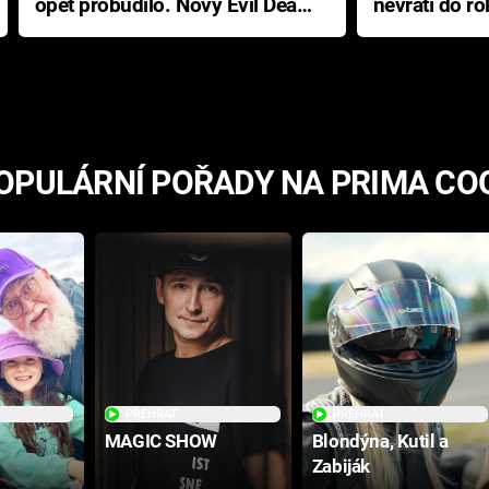
opět probudilo. Nový Evil Dead
nevrátí do ro
přichází s neodolatelnou
Ameriky
hororovou nabídkou
OPULÁRNÍ POŘADY NA PRIMA CO
PŘEHRÁT
PŘEHRÁT
MAGIC SHOW
Blondýna, Kutil a
Zabiják