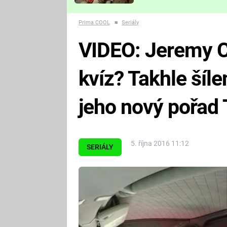
Které děsivé pecky vám
nejvíc zvednou tep?
Prima COOL
■
Seriály
VIDEO: Jeremy C
kvíz? Takhle šíl
jeho nový pořad 
5. října 2016 11:12
SERIÁLY