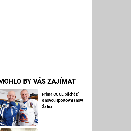
MOHLO BY VÁS ZAJÍMAT
Prima COOL přichází
s novou sportovní show
Šatna