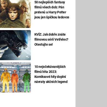
50 nejlepších fantasy
filmů všech dob: Pán
prstenů a Harry Potter
jsou jen špičkou ledovce
KVÍZ: Jak dobře znáte
filmovou sérii Vetřelec?
Otestujte se!
10 nejočekávanějších
filmů léta 2023:
Komiksové hity doplní
návraty akčních legend