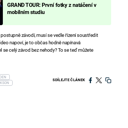
GRAND TOUR: První fotky z natáčení v
mobilním studiu
ostupně závodí, musí se vedle řízení soustředit
video napoví, je to občas hodně napínavá
l se celý závod bez nehody? To se teď můžete
DEN
SDÍLEJTE ČLÁNEK
RKSON