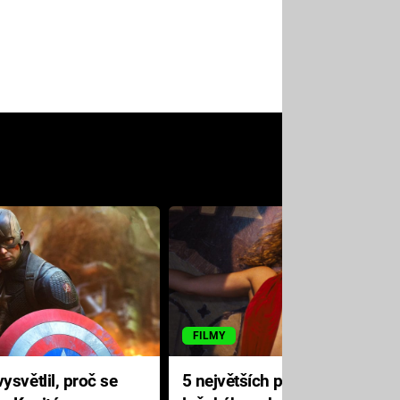
FILMY
ysvětlil, proč se
5 největších propadáků