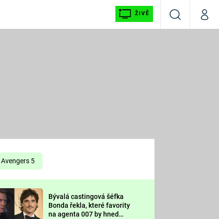
ŽIVĚ
Vyhledávání
Můj p
Prima+
É
CNN Prima NEWS
E
Prima FRESH
ŠÍ
Prima LIVING
E
Prima Ženy
Avengers 5
Prima LAJK
Bývalá castingová šéfka
OOL
Bonda řekla, které favority
Sledujte nás
na agenta 007 by hned