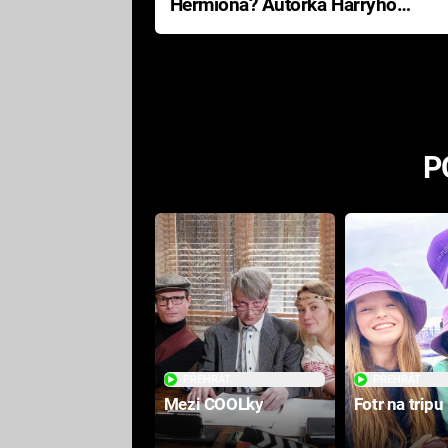
Hermiona? Autorka Harryho
Pottera přišla s ráznou
odpovědí
P
PŘEHRÁT
PŘEHRÁT
Mezi COOLky
Fotr na tripu