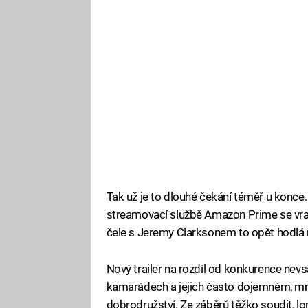
Tak už je to dlouhé čekání téměř u konc
streamovací službě Amazon Prime se vrací
čele s Jeremy Clarksonem to opět hodlá r
Nový trailer na rozdíl od konkurence nevsá
kamarádech a jejich často dojemném, mn
dobrodružství. Ze záběrů těžko soudit, lo