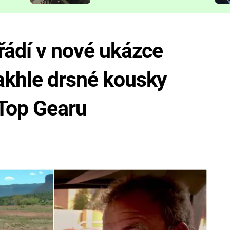
představit
 řádí v nové ukázce
akhle drsné kousky
v Top Gearu