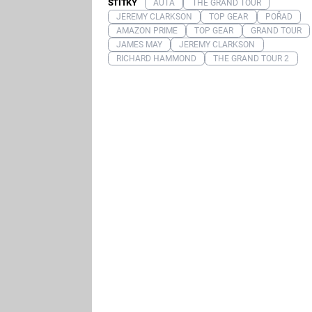
ŠTÍTKY
AUTA
THE GRAND TOUR
JEREMY CLARKSON
TOP GEAR
POŘAD
AMAZON PRIME
TOP GEAR
GRAND TOUR
JAMES MAY
JEREMY CLARKSON
RICHARD HAMMOND
THE GRAND TOUR 2