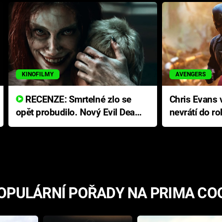
KINOFILMY
AVENGERS
RECENZE: Smrtelné zlo se
Chris Evans v
opět probudilo. Nový Evil Dead
nevrátí do ro
přichází s neodolatelnou
Ameriky
hororovou nabídkou
OPULÁRNÍ POŘADY NA PRIMA CO