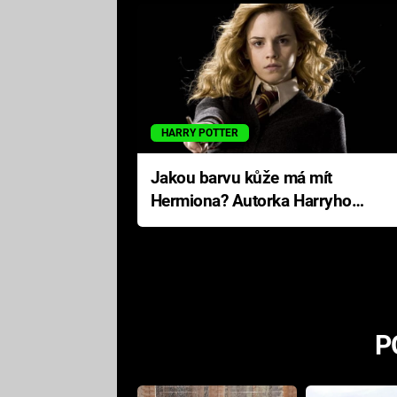
HARRY POTTER
Jakou barvu kůže má mít
Hermiona? Autorka Harryho
Pottera přišla s ráznou
odpovědí
P