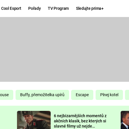
Cool Esport
Pořady
TV Program
Sledujte prima+
Hry
Zábava
MAFIA
ZÁBAVN
GALERI
GTA 6
NEJLEP
KINGDOM
KOMEDI
COME:
DELIVERANCE
CHUCK
House
Buffy, přemožitelka upírů
Escape
Plnej kotel
NORRIS
ESPORT
6 nejbizarnějších momentů z
DEADP
akčních klasik, bez kterých si
slavné filmy už nejde