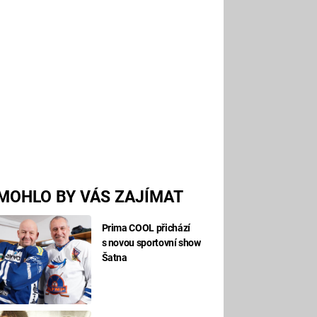
MOHLO BY VÁS ZAJÍMAT
Prima COOL přichází
s novou sportovní show
Šatna