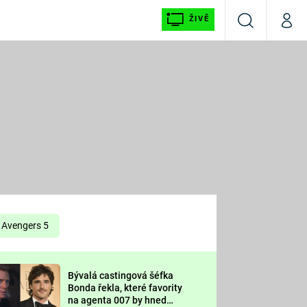
ŽIVĚ
Vyhledávání
Můj p
Prima+
É
CNN Prima NEWS
E
Prima FRESH
ŠÍ
Prima LIVING
E
Prima Ženy
Avengers 5
Prima LAJK
Bývalá castingová šéfka
OOL
Bonda řekla, které favority
Sledujte nás
na agenta 007 by hned