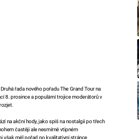
e. Druhá řada nového pořadu The Grand Tour na
 8. prosince a populární trojice moderátorů v
ozjet.
zí na akční hody, jako spíš na nostalgii po třech
ohem častěji ale nesmírně vtipném
ni však měl pořad po kvalitativní stránce