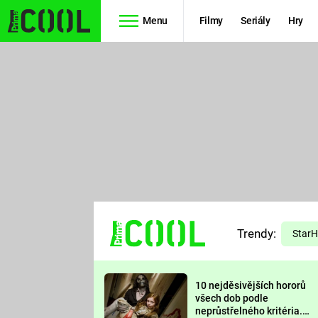
Menu
Filmy
Seriály
Hry
Seriály
Filmy
SIMPSONOVI
STAR WARS
HVĚZDNÁ
AVENGERS
BRÁNA
RYCHLE A
TEORIE
ZBĚSILE 10
Trendy:
VELKÉHO
Star
PREDÁTOR
TŘESKU
10 nejděsivějších hororů
FUTURAMA
všech dob podle
neprůstřelného kritéria.