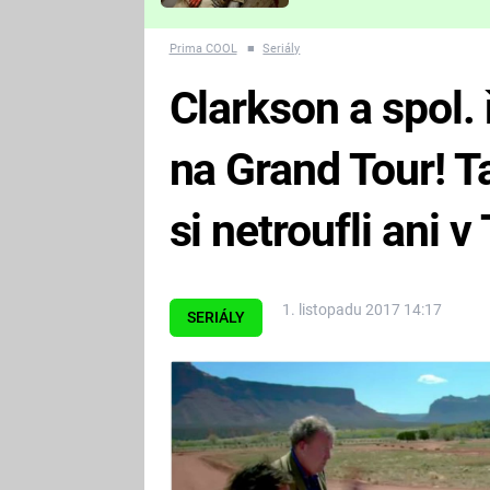
Které děsivé pecky vám
nejvíc zvednou tep?
Prima COOL
■
Seriály
Clarkson a spol.
na Grand Tour! T
si netroufli ani 
1. listopadu 2017 14:17
SERIÁLY