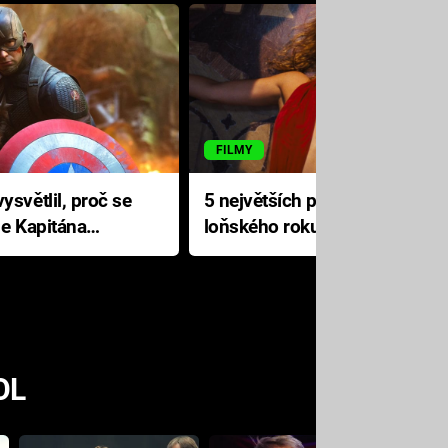
FILMY
ysvětlil, proč se
5 největších propadáků
le Kapitána
loňského roku: Disney na
jediné katastrofě prodělal 200
milionů dolarů
OL