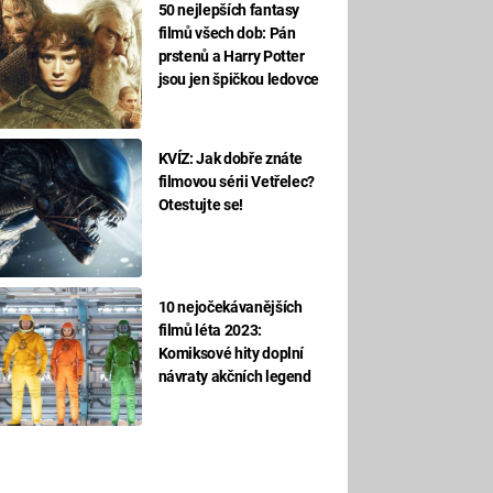
50 nejlepších fantasy
filmů všech dob: Pán
prstenů a Harry Potter
jsou jen špičkou ledovce
KVÍZ: Jak dobře znáte
filmovou sérii Vetřelec?
Otestujte se!
10 nejočekávanějších
filmů léta 2023:
Komiksové hity doplní
návraty akčních legend