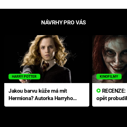
NÁVRHY PRO VÁS
HARRY POTTER
KINOFILMY
Jakou barvu kůže má mít
RECENZE: Smrtelné zlo se
Hermiona? Autorka Harryho
opět probudi
Pottera přišla s ráznou
přichází s n
odpovědí
hororovou n