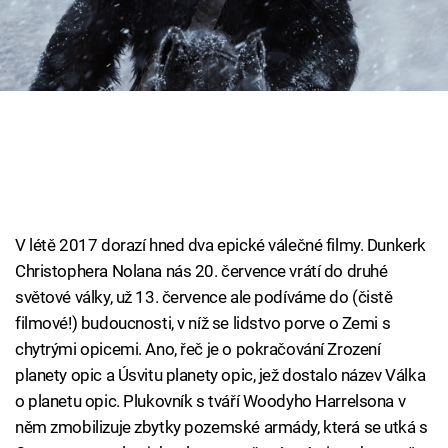
Cool Esport
Pořady
TV Program
Sledujte prima+
Přihlášení
V létě 2017 dorazí hned dva epické válečné filmy. Dunkerk
Christophera Nolana nás 20. července vrátí do druhé
světové války, už 13. července ale podíváme do (čistě
Sledujte nás
filmové!) budoucnosti, v níž se lidstvo porve o Zemi s
chytrými opicemi. Ano, řeč je o pokračování Zrození
planety opic a Úsvitu planety opic, jež dostalo název Válka
o planetu opic. Plukovník s tváří Woodyho Harrelsona v
něm zmobilizuje zbytky pozemské armády, která se utká s