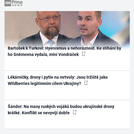
Bartošek k Turkovi: Hyenismus a nehoráznost. Ke stíhání by
ho Sněmovna vydala, míní Vondráček
Lékárničky, drony i pytle na mrtvoly: Jsou tržiště jako
Wildberries legitimním cílem Ukrajiny?
Šándor: Na masy ruských vojáků budou ukrajinské drony
krátké. Konflikt se nevyvíjí dobře