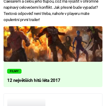
Caesarem a celou jeho tlupou, což má vyústit v ohromně
napínavý celovečerní konflikt. Jak přesně bude vypadat?
Textová odpověď není třeba, nahoře v playeru máte
opulentní první trailer!
FILMY
12 největších hitů léta 2017