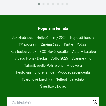
Populární témata
Jak zhubnout
Nejlepší filmy 2024
Nejlepší horory
TV program
Změna času
Partie
Počasí
Kdy budou volby
ZOO Nové začátky
Auto – katalog
7 pádů Honzy Dědka
Volby 2025
Svařené víno
Tatarák podle Pohlreicha
Aloe vera
Pěstování lichořeřišnice
Výpočet ascendentu
Tvarohové knedlíky
Nejlepší palačinky
Švestkový koláč