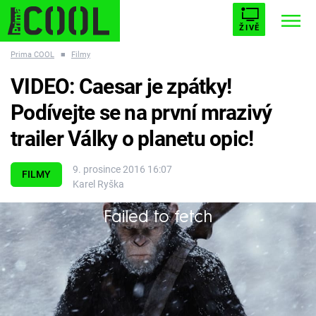
ŽIVĚ
Prima COOL
■
Filmy
STARHOUSE
BUFFY, PŘEMOŽITELKA UPÍRŮ
Trendy:
VIDEO: Caesar je zpátky!
ESCAPE
PLNEJ KOTEL
AVENGERS 5
Podívejte se na první mrazivý
trailer Války o planetu opic!
9. prosince 2016 16:07
FILMY
Karel Ryška
Témata
Failed to fetch
Filmy
Lidstvo vrací úder...
Seriály
Hry