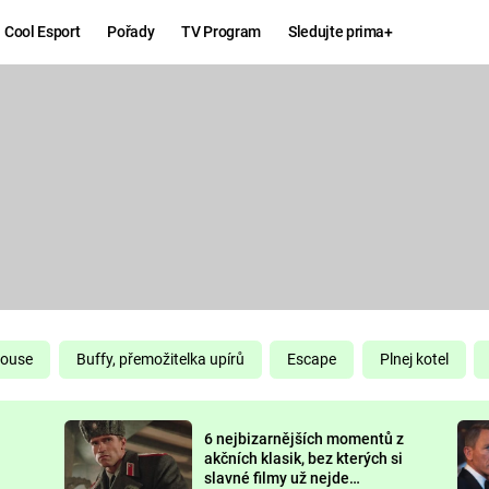
Cool Esport
Pořady
TV Program
Sledujte prima+
Hry
Zábava
MAFIA
ZÁBAVN
GALERI
GTA 6
NEJLEP
KINGDOM
KOMEDI
COME:
DELIVERANCE
CHUCK
House
Buffy, přemožitelka upírů
Escape
Plnej kotel
NORRIS
ESPORT
6 nejbizarnějších momentů z
DEADP
akčních klasik, bez kterých si
slavné filmy už nejde