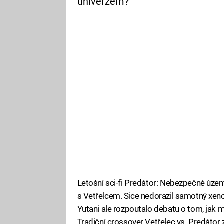
univerzem?
Letošní sci-fi Predátor: Nebezpečné úze
s Vetřelcem. Sice nedorazil samotný xen
Yutani ale rozpoutalo debatu o tom, jak 
Tradiční crossover Vetřelec vs. Predátor 