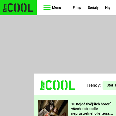
Menu
Filmy
Seriály
Hry
Seriály
Filmy
SIMPSONOVI
STAR WARS
HVĚZDNÁ
AVENGERS
BRÁNA
RYCHLE A
TEORIE
ZBĚSILE 10
Trendy:
VELKÉHO
Star
PREDÁTOR
TŘESKU
10 nejděsivějších hororů
FUTURAMA
všech dob podle
neprůstřelného kritéria.