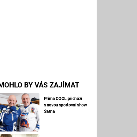
MOHLO BY VÁS ZAJÍMAT
Prima COOL přichází
s novou sportovní show
Šatna