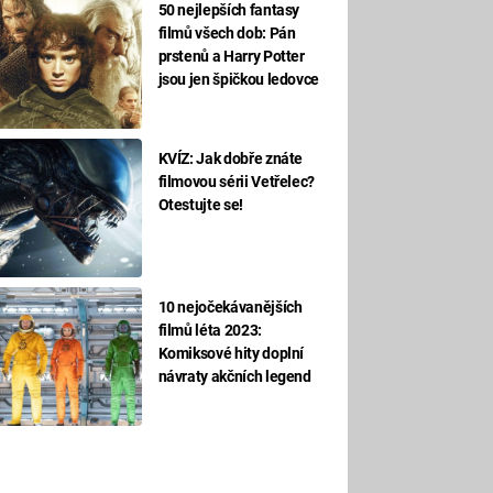
50 nejlepších fantasy
filmů všech dob: Pán
prstenů a Harry Potter
jsou jen špičkou ledovce
KVÍZ: Jak dobře znáte
filmovou sérii Vetřelec?
Otestujte se!
10 nejočekávanějších
filmů léta 2023:
Komiksové hity doplní
návraty akčních legend