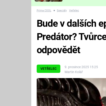
Které děsivé pecky vám
nejvíc zvednou tep?
Prima COOL
■
Speciály
Vetřelec
Bude v dalších e
Predátor? Tvůrce
odpovědět
9. prosince 2025 15:25
VETŘELEC
Martin Kolář