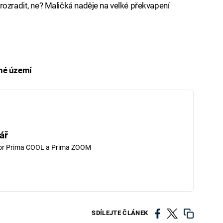
rozradit, ne? Maličká naděje na velké překvapení
čné území
iled to fetch
ář
tor Prima COOL a Prima ZOOM
SDÍLEJTE ČLÁNEK