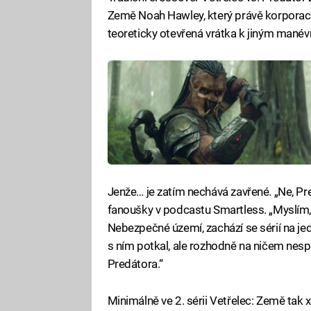
Země Noah Hawley, který právě korporaci
teoreticky otevřená vrátka k jiným mané
Jenže… je zatím nechává zavřené. „Ne, Pre
fanoušky v podcastu Smartless. „Myslím, 
Nebezpečné území, zachází se sérií na je
s ním potkal, ale rozhodně na ničem nes
Predátora.“
Minimálně ve 2. sérii Vetřelec: Země tak