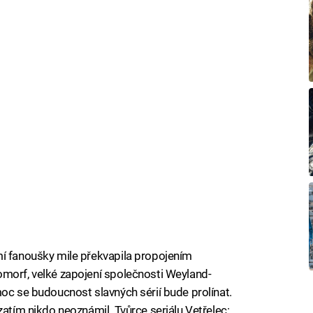
mí fanoušky mile překvapila propojením
omorf, velké zapojení společnosti Weyland-
moc se budoucnost slavných sérií bude prolínat.
zatím nikdo neoznámil. Tvůrce seriálu Vetřelec: