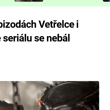
představit
pizodách Vetřelce i
 seriálu se nebál