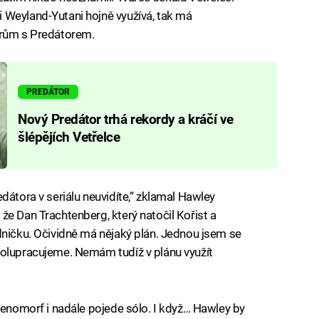
 Weyland-Yutani hojně využívá, tak má
vrům s Predátorem.
PREDÁTOR
Nový Predátor trhá rekordy a kráčí ve
šlépějích Vetřelce
dátora v seriálu neuvidíte,“ zklamal Hawley
že Dan Trachtenberg, který natočil Kořist a
dničku. Očividně má nějaký plán. Jednou jsem se
polupracujeme. Nemám tudíž v plánu využít
 xenomorf i nadále pojede sólo. I když… Hawley by