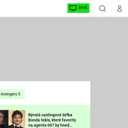
ŽIVĚ
Vyhledávání
Můj p
Prima+
É
CNN Prima NEWS
E
Prima FRESH
ŠÍ
Prima LIVING
E
Prima Ženy
Avengers 5
Prima LAJK
Bývalá castingová šéfka
OOL
Bonda řekla, které favority
Sledujte nás
na agenta 007 by hned