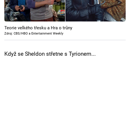
Cool Esport
Pořady
Teorie velkého třesku a Hra o trůny
TV Program
Zdroj: CBS/HBO a Entertainment Weekly
Sledujte prima+
Když se Sheldon střetne s Tyrionem...
Přihlášení
Sledujte nás