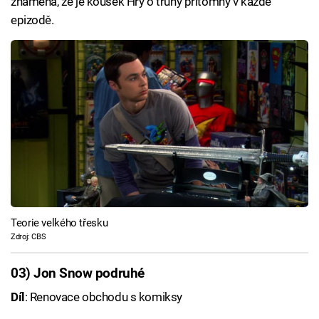
znamená, že je kousek Hry o trůny přítomný v každé
epizodě.
Teorie velkého třesku
Zdroj: CBS
03) Jon Snow podruhé
Díl
: Renovace obchodu s komiksy