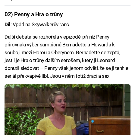
02) Penny a Hra o trůny
Díl
: Vpád na Skywalkerův ranč
Další debata se rozhořela v epizodě, při níž Penny
přirovnala výběr šampiónů Bernadette a Howarda k
souboji mezi Horou a Oberynem. Bernadette se zeptá,
jestli je Hra o trůny dalším serošem, který ji Leonard
donutil sledovat – Penny však jenom odvětí, že se jí tenhle
seriál překvapivě líbí. Jsou v něm totiž draci a sex.