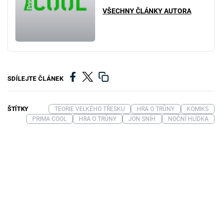
VŠECHNY ČLÁNKY AUTORA
SDÍLEJTE ČLÁNEK
ŠTÍTKY
TEORIE VELKÉHO TŘESKU
HRA O TRŮNY
KOMIKS
PRIMA COOL
HRA O TRŮNY
JON SNÍH
NOČNÍ HLÍDKA