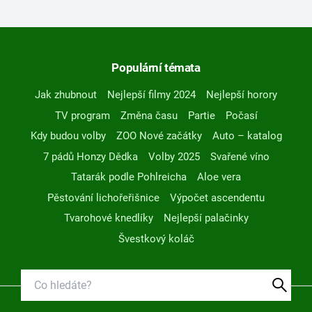
Populární témata
Jak zhubnout
Nejlepší filmy 2024
Nejlepší horory
TV program
Změna času
Partie
Počasí
Kdy budou volby
ZOO Nové začátky
Auto – katalog
7 pádů Honzy Dědka
Volby 2025
Svařené víno
Tatarák podle Pohlreicha
Aloe vera
Pěstování lichořeřišnice
Výpočet ascendentu
Tvarohové knedlíky
Nejlepší palačinky
Švestkový koláč