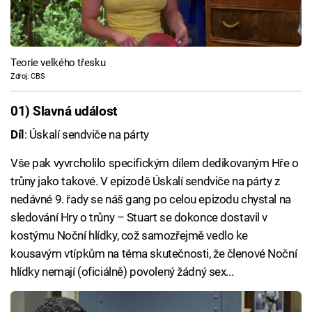
Teorie velkého třesku
Zdroj: CBS
01) Slavná událost
Díl
: Úskalí sendviče na párty
Vše pak vyvrcholilo specifickým dílem dedikovaným Hře o
trůny jako takové. V epizodě Úskalí sendviče na párty z
nedávné 9. řady se náš gang po celou epizodu chystal na
sledování Hry o trůny – Stuart se dokonce dostavil v
kostýmu Noční hlídky, což samozřejmě vedlo ke
kousavým vtípkům na téma skutečnosti, že členové Noční
hlídky nemají (oficiálně) povolený žádný sex...