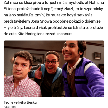
Zatímco se kluci přou o to, jestli má smysl odlovit Nathana
Filliona, protože bude-li nepříjemný, zkazí jim to vzpomínky
na jeho seriály, Raj zmíní, že mu takto kdysi setkání s
představitelem Jona Snowa podobně pokazilo dojem ze
Hry o trůny. Leonard však prohlásí, že se tak stalo, protože
do auta Kita Haringtona zezadu naboural...
Teorie velkého třesku
Zdroj: CBS