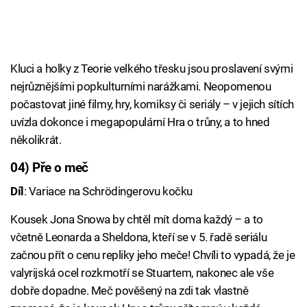
Kluci a holky z Teorie velkého třesku jsou proslavení svými
nejrůznějšími popkulturními narážkami. Neopomenou
počastovat jiné filmy, hry, komiksy či seriály – v jejich sítích
uvízla dokonce i megapopulární Hra o trůny, a to hned
několikrát.
04) Pře o meč
Díl
: Variace na Schrödingerovu kočku
Kousek Jona Snowa by chtěl mít doma každý – a to
včetně Leonarda a Sheldona, kteří se v 5. řadě seriálu
začnou přít o cenu repliky jeho meče! Chvíli to vypadá, že je
valyrijská ocel rozkmotří se Stuartem, nakonec ale vše
dobře dopadne. Meč pověšený na zdi tak vlastně