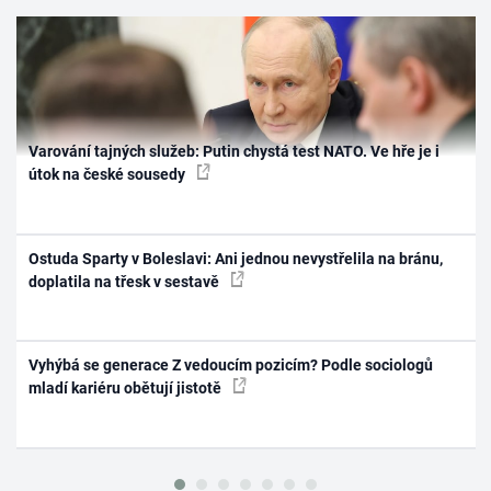
Varování tajných služeb: Putin chystá test NATO. Ve hře je i
útok na české sousedy
Ostuda Sparty v Boleslavi: Ani jednou nevystřelila na bránu,
doplatila na třesk v sestavě
Vyhýbá se generace Z vedoucím pozicím? Podle sociologů
mladí kariéru obětují jistotě