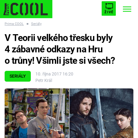
ŽIVĚ
Prima COOL
■
Seriály
STARHOUSE
BUFFY, PŘEMOŽITELKA UPÍRŮ
Trendy:
V Teorii velkého třesku byly
ESCAPE
PLNEJ KOTEL
AVENGERS 5
4 zábavné odkazy na Hru
o trůny! Všimli jste si všech?
10. října 2017 16:20
SERIÁLY
Petr Král
Témata
Filmy
Seriály
Hry