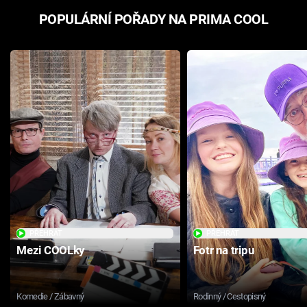
POPULÁRNÍ POŘADY NA PRIMA COOL
PŘEHRÁT
PŘEHRÁT
Mezi COOLky
Fotr na tripu
Komedie / Zábavný
Rodinný / Cestopisný