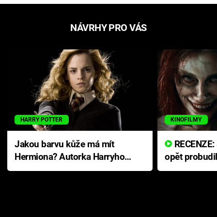
NÁVRHY PRO VÁS
HARRY POTTER
KINOFILMY
Jakou barvu kůže má mít
RECENZE: Smrtelné zlo se
Hermiona? Autorka Harryho
opět probudi
Pottera přišla s ráznou
přichází s n
odpovědí
hororovou n