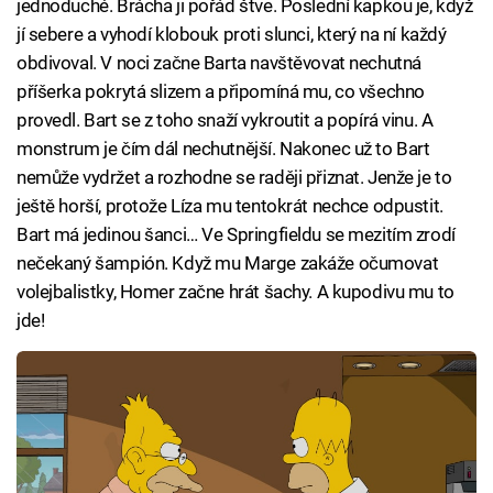
jednoduché. Brácha ji pořád štve. Poslední kapkou je, když
jí sebere a vyhodí klobouk proti slunci, který na ní každý
obdivoval. V noci začne Barta navštěvovat nechutná
příšerka pokrytá slizem a připomíná mu, co všechno
provedl. Bart se z toho snaží vykroutit a popírá vinu. A
monstrum je čím dál nechutnější. Nakonec už to Bart
nemůže vydržet a rozhodne se raději přiznat. Jenže je to
ještě horší, protože Líza mu tentokrát nechce odpustit.
Bart má jedinou šanci… Ve Springfieldu se mezitím zrodí
nečekaný šampión. Když mu Marge zakáže očumovat
volejbalistky, Homer začne hrát šachy. A kupodivu mu to
jde!