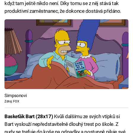
když tam ještě nikdo není. Díky tomu se z něj stává tak
produktivní zaměstnanec, že dokonce dostává přidáno.
Simpsonovi
Zdroj: FOX
Baskeťák Bart (28x17)
Kvůli dalšímu ze svých vtípků si
Bart vyslouží nepředstavitelně dlouhý trest po škole. Z
nudy se trefuje do koše na odpadky a postupně piluje své