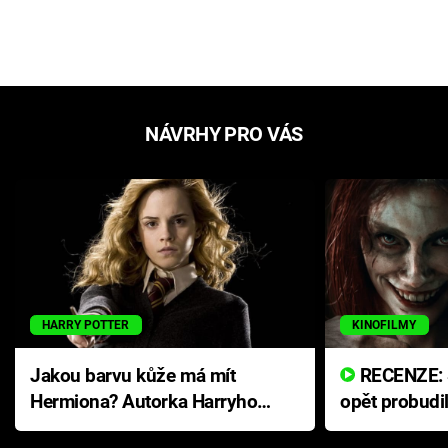
NÁVRHY PRO VÁS
HARRY POTTER
KINOFILMY
Jakou barvu kůže má mít
RECENZE: Smrtelné zlo se
Hermiona? Autorka Harryho
opět probudi
Pottera přišla s ráznou
přichází s n