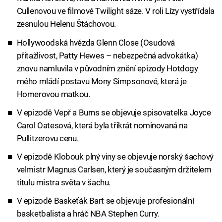
Cullenovou ve filmové Twilight sáze. V roli Lízy vystřídala
zesnulou Helenu Štáchovou.
Hollywoodská hvězda Glenn Close (Osudová
přitažlivost, Patty Hewes – nebezpečná advokátka)
znovu namluvila v původním znění epizody Hotdogy
mého mládí postavu Mony Simpsonové, která je
Homerovou matkou.
V epizodě Vepř a Burns se objevuje spisovatelka Joyce
Carol Oatesová, která byla třikrát nominovaná na
Pullitzerovu cenu.
V epizodě Klobouk plný viny se objevuje norský šachový
velmistr Magnus Carlsen, který je současným držitelem
titulu mistra světa v šachu.
V epizodě Baskeťák Bart se objevuje profesionální
basketbalista a hráč NBA Stephen Curry.