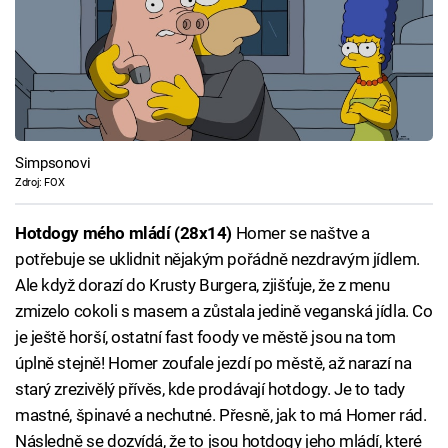
Simpsonovi
Zdroj: FOX
Hotdogy mého mládí (28x14)
Homer se naštve a
potřebuje se uklidnit nějakým pořádně nezdravým jídlem.
Ale když dorazí do Krusty Burgera, zjišťuje, že z menu
zmizelo cokoli s masem a zůstala jedině veganská jídla. Co
je ještě horší, ostatní fast foody ve městě jsou na tom
úplně stejně! Homer zoufale jezdí po městě, až narazí na
starý zrezivělý přívěs, kde prodávají hotdogy. Je to tady
mastné, špinavé a nechutné. Přesně, jak to má Homer rád.
Následně se dozvídá, že to jsou hotdogy jeho mládí, které