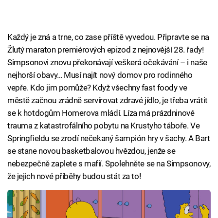
Každý je zná a trne, co zase příště vyvedou. Připravte se na
Žlutý maraton premiérových epizod z nejnovější 28. řady!
Simpsonovi znovu překonávají veškerá očekávání – i naše
nejhorší obavy… Musí najít nový domov pro rodinného
vepře. Kdo jim pomůže? Když všechny fast foody ve
městě začnou zrádně servírovat zdravé jídlo, je třeba vrátit
se k hotdogům Homerova mládí. Líza má prázdninové
trauma z katastrofálního pobytu na Krustyho táboře. Ve
Springfieldu se zrodí nečekaný šampión hry v šachy. A Bart
se stane novou basketbalovou hvězdou, jenže se
nebezpečně zaplete s mafií. Spolehněte se na Simpsonovy,
že jejich nové příběhy budou stát za to!