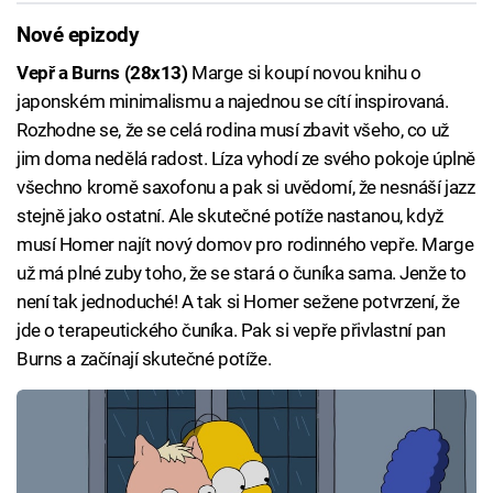
Nové epizody
Vepř a Burns (28x13)
Marge si koupí novou knihu o
japonském minimalismu a najednou se cítí inspirovaná.
Rozhodne se, že se celá rodina musí zbavit všeho, co už
jim doma nedělá radost. Líza vyhodí ze svého pokoje úplně
všechno kromě saxofonu a pak si uvědomí, že nesnáší jazz
stejně jako ostatní. Ale skutečné potíže nastanou, když
musí Homer najít nový domov pro rodinného vepře. Marge
už má plné zuby toho, že se stará o čuníka sama. Jenže to
není tak jednoduché! A tak si Homer sežene potvrzení, že
jde o terapeutického čuníka. Pak si vepře přivlastní pan
Burns a začínají skutečné potíže.