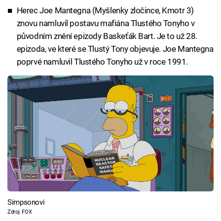
Herec Joe Mantegna (Myšlenky zločince, Kmotr 3)
znovu namluvil postavu mafiána Tlustého Tonyho v
původním znění epizody Baskeťák Bart. Je to už 28.
epizoda, ve které se Tlustý Tony objevuje. Joe Mantegna
poprvé namluvil Tlustého Tonyho už v roce 1991.
Simpsonovi
Zdroj: FOX