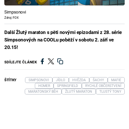
Simpsonovi
Zdroj: FOX
Další Žlutý maraton s pěti novými epizodami z 28. série
Simpsonových na COOLu poběží v sobotu 2. září ve
20.15!
SDÍLEJTE ČLÁNEK
ŠTÍTKY
SIMPSONOVI
JÍDLO
HVĚZDA
ŠACHY
MAFIE
HOMER
SPRINGFIELD
RYCHLÉ OBČERSTVENÍ
MARATONSKÝ BĚH
ŽLUTÝ MARATON
TLUSTÝ TONY