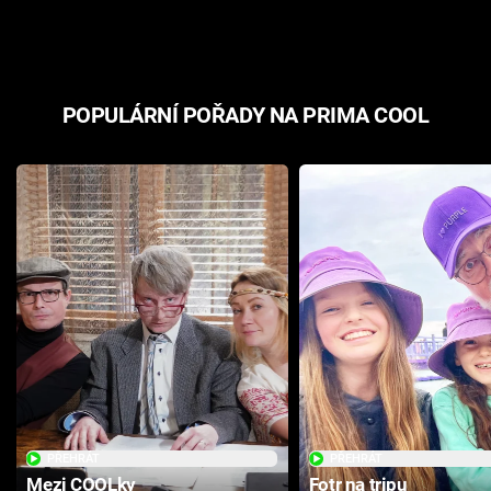
odpovědí
hororovou n
POPULÁRNÍ POŘADY NA PRIMA COOL
PŘEHRÁT
PŘEHRÁT
Mezi COOLky
Fotr na tripu