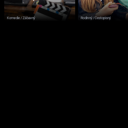
Komedie / Zábavný
Rodinný / Cestopisný