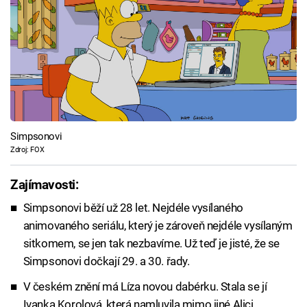
Simpsonovi
Zdroj: FOX
Zajímavosti:
Simpsonovi běží už 28 let. Nejdéle vysílaného
animovaného seriálu, který je zároveň nejdéle vysílaným
sitkomem, se jen tak nezbavíme. Už teď je jisté, že se
Simpsonovi dočkají 29. a 30. řady.
V českém znění má Líza novou dabérku. Stala se jí
Ivanka Korolová, která namluvila mimo jiné Alici