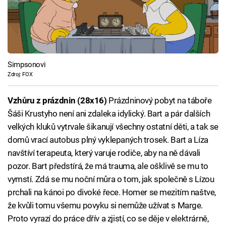
Simpsonovi
Zdroj: FOX
Vzhůru z prázdnin (28x16)
Prázdninový pobyt na táboře
Šáši Krustyho není ani zdaleka idylický. Bart a pár dalších
velkých kluků vytrvale šikanují všechny ostatní děti, a tak se
domů vrací autobus plný vyklepaných trosek. Bart a Líza
navštíví terapeuta, který varuje rodiče, aby na ně dávali
pozor. Bart předstírá, že má trauma, ale ošklivě se mu to
vymstí. Zdá se mu noční můra o tom, jak společně s Lízou
prchali na kánoi po divoké řece. Homer se mezitím naštve,
že kvůli tomu všemu povyku si nemůže užívat s Marge.
Proto vyrazí do práce dřív a zjistí, co se děje v elektrárně,