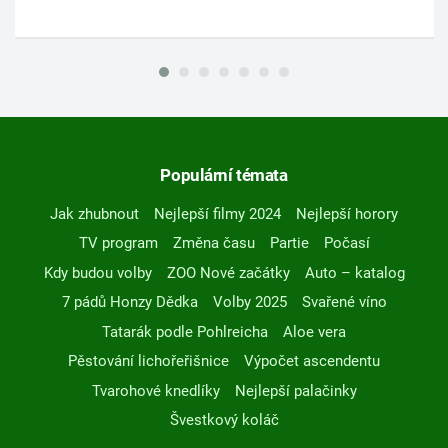
Populární témata
Jak zhubnout
Nejlepší filmy 2024
Nejlepší horory
TV program
Změna času
Partie
Počasí
Kdy budou volby
ZOO Nové začátky
Auto – katalog
7 pádů Honzy Dědka
Volby 2025
Svařené víno
Tatarák podle Pohlreicha
Aloe vera
Pěstování lichořeřišnice
Výpočet ascendentu
Tvarohové knedlíky
Nejlepší palačinky
Švestkový koláč