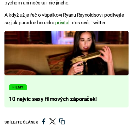
bychom ani nečekali nic jiného.
A když už je řeč o vtipálkovi Ryanu Reynoldsovi, podívejte
se, jak parádně herečku
přivítal
přes svůj Twitter.
FILMY
10 nejvíc sexy filmových záporaček!
SDÍLEJTE ČLÁNEK