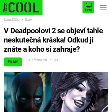
ŽIVĚ
Prima COOL
■
Filmy
STARHOUSE
BUFFY, PŘEMOŽITELKA UPÍRŮ
Trendy:
V Deadpoolovi 2 se objeví tahle
ESCAPE
PLNEJ KOTEL
AVENGERS 5
neskutečná kráska! Odkud ji
znáte a koho si zahraje?
10. března 2017 10:18
FILMY
Témata
Filmy
Seriály
Hry