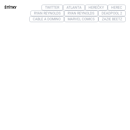
ŠTÍTKY
TWITTER
ATLANTA
HEREČKY
HEREC
RYAN REYNOLDS
RYAN REYNOLDS
DEADPOOL 2
CABLE A DOMINO
MARVEL COMICS
ZAZIE BEETZ