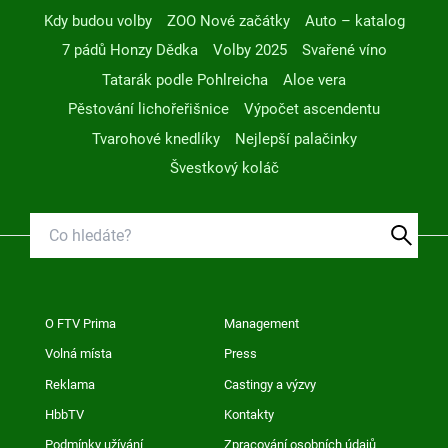
Kdy budou volby
ZOO Nové začátky
Auto – katalog
7 pádů Honzy Dědka
Volby 2025
Svařené víno
Tatarák podle Pohlreicha
Aloe vera
Pěstování lichořeřišnice
Výpočet ascendentu
Tvarohové knedlíky
Nejlepší palačinky
Švestkový koláč
O FTV Prima
Management
Volná místa
Press
Reklama
Castingy a výzvy
HbbTV
Kontakty
Podmínky užívání
Zpracování osobních údajů