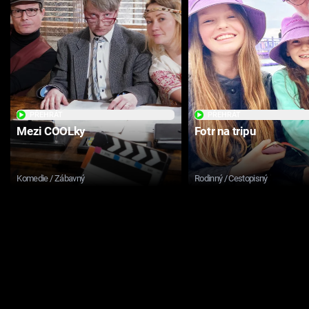
PŘEHRÁT
PŘEHRÁT
Mezi COOLky
Fotr na tripu
Komedie / Zábavný
Rodinný / Cestopisný