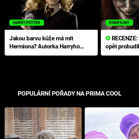
HARRY POTTER
KINOFILMY
Jakou barvu kůže má mít
RECENZE: Smrtelné zlo se
Hermiona? Autorka Harryho
opět probudi
Pottera přišla s ráznou
přichází s n
odpovědí
hororovou n
POPULÁRNÍ POŘADY NA PRIMA COOL