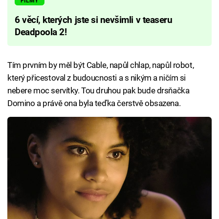
FILMY
6 věcí, kterých jste si nevšimli v teaseru
Deadpoola 2!
Tím prvním by měl být Cable, napůl chlap, napůl robot,
který přicestoval z budoucnosti a s nikým a ničím si
nebere moc servítky. Tou druhou pak bude drsňačka
Domino a právě ona byla teďka čerstvě obsazena.