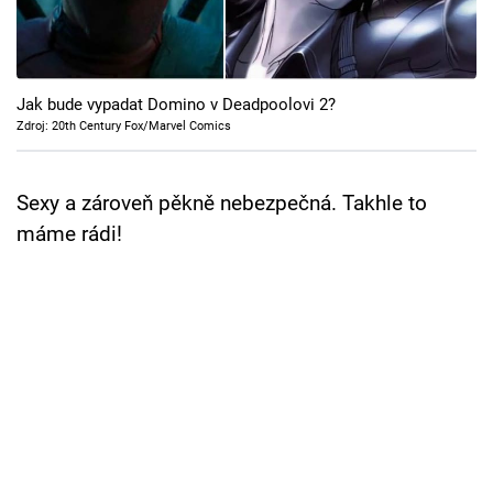
Cool Esport
Pořady
Jak bude vypadat Domino v Deadpoolovi 2?
TV Program
Zdroj: 20th Century Fox/Marvel Comics
Sledujte prima+
Sexy a zároveň pěkně nebezpečná. Takhle to
máme rádi!
Přihlášení
Sledujte nás