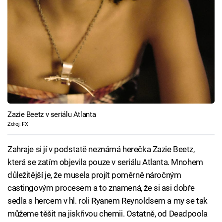
Zazie Beetz v seriálu Atlanta
Zdroj: FX
Zahraje si jí v podstatě neznámá herečka Zazie Beetz,
která se zatím objevila pouze v seriálu Atlanta. Mnohem
důležitější je, že musela projít poměrně náročným
castingovým procesem a to znamená, že si asi dobře
sedla s hercem v hl. roli Ryanem Reynoldsem a my se tak
můžeme těšit na jiskřivou chemii. Ostatně, od Deadpoola