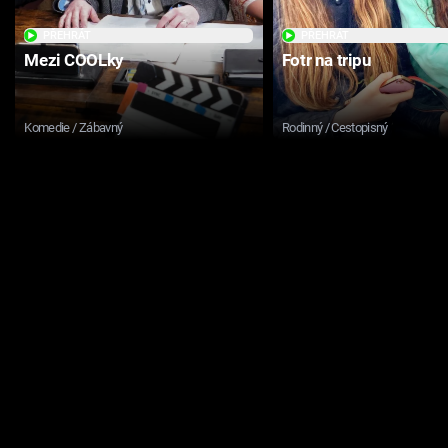
PŘEHRÁT
PŘEHRÁT
Mezi COOLky
Fotr na tripu
Komedie / Zábavný
Rodinný / Cestopisný