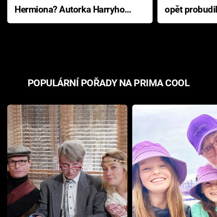
Hermiona? Autorka Harryho
opět probudi
Pottera přišla s ráznou
přichází s n
odpovědí
hororovou n
POPULÁRNÍ POŘADY NA PRIMA COOL