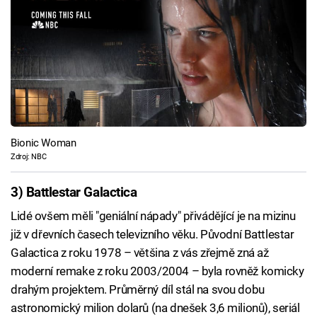
Bionic Woman
Zdroj: NBC
3) Battlestar Galactica
Lidé ovšem měli "geniální nápady" přivádějící je na mizinu
již v dřevních časech televizního věku. Původní Battlestar
Galactica z roku 1978 – většina z vás zřejmě zná až
moderní remake z roku 2003/2004 – byla rovněž komicky
drahým projektem. Průměrný díl stál na svou dobu
astronomický milion dolarů (na dnešek 3,6 milionů), seriál