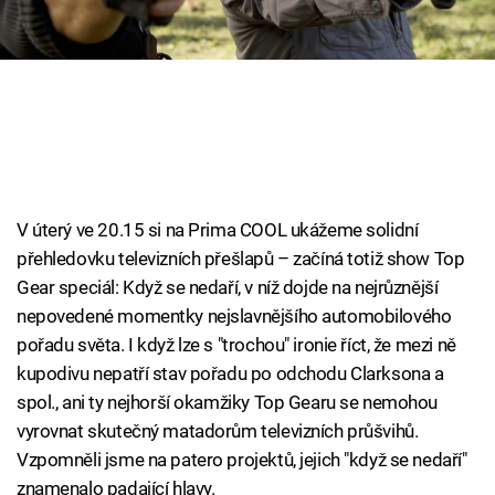
Cool Esport
Pořady
TV Program
Sledujte prima+
V úterý ve 20.15 si na Prima COOL ukážeme solidní
Přihlášení
přehledovku televizních přešlapů – začíná totiž show Top
Gear speciál: Když se nedaří, v níž dojde na nejrůznější
nepovedené momentky nejslavnějšího automobilového
Sledujte nás
pořadu světa. I když lze s "trochou" ironie říct, že mezi ně
kupodivu nepatří stav pořadu po odchodu Clarksona a
spol., ani ty nejhorší okamžiky Top Gearu se nemohou
vyrovnat skutečný matadorům televizních průšvihů.
Vzpomněli jsme na patero projektů, jejich "když se nedaří"
znamenalo padající hlavy.