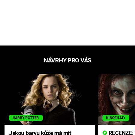
NÁVRHY PRO VÁS
HARRY POTTER
KINOFILMY
Jakou barvu kůže má mít
RECENZE: Smrtelné zlo se