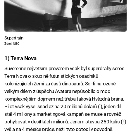
Supertrain
Zdroj: NBC
1) Terra Nova
Suverénně největším provarem však byl superdrahý seroš
Terra Nova o skupině futuristických osadníků
kolonizujících Zemi za časů dinosaurů. Sci-fi narozené
velkým dílem z úspěchu Avatara nepůsobilo o moc
komplexnějším dojmem než třeba taková Hvězdná brána.
Pilot však vyšel snad až na 20 milionů dolarů (!), jeden díl
stál 4 miliony a marketingová kampaň se musela rovněž
pohybovat v desítkách milionů. Jenom stavba 250 kulis (!!)
vyšla na 4 měsíce práce, než i tyto potopily povodně.