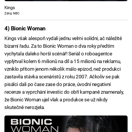
Kings
Zdroj: NBC
4) Bionic Woman
Kings však alespoň vydali jednu velmi solidní, ač náležitě
bizarní řadu. Za to Bionic Woman o dva roky předtím
vychytala daleko horší scénář! Seriál o roboagentce
vyplýtval kolem 6 milionů na díl a 15 milionů na reklamu,
vzniklo přitom jenom několik málo epizod, než produkci
zastavila stávka scenáristů z roku 2007. Ačkoliv se pak
pisálci dali po čase zase do práce, úvodní negativní
recenze a vyprchání investic do obří kampaně znamenaly,
že Bionic Woman ujel vlak a produkce se už nikdy
skutečně nerozjela.