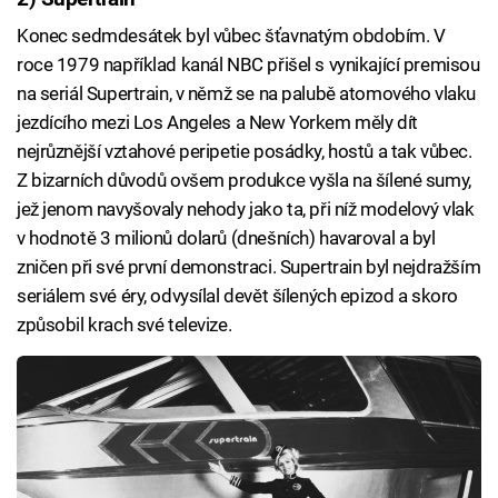
Konec sedmdesátek byl vůbec šťavnatým obdobím. V
roce 1979 například kanál NBC přišel s vynikající premisou
na seriál Supertrain, v němž se na palubě atomového vlaku
jezdícího mezi Los Angeles a New Yorkem měly dít
nejrůznější vztahové peripetie posádky, hostů a tak vůbec.
Z bizarních důvodů ovšem produkce vyšla na šílené sumy,
jež jenom navyšovaly nehody jako ta, při níž modelový vlak
v hodnotě 3 milionů dolarů (dnešních) havaroval a byl
zničen při své první demonstraci. Supertrain byl nejdražším
seriálem své éry, odvysílal devět šílených epizod a skoro
způsobil krach své televize.