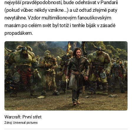
nejvyšší pravděpodobností, bude odehrávat v Pandarii
(pokud vůbec někdy vznikne...) a už odtud zřejmě paty
nevytáhne. Vzdor multimilionovým fanouškovským
masám po celém svět byl totiž i tenhle biják v zásadě
propadákem.
Warcraft: První střet
Zdroj: Universal pictures