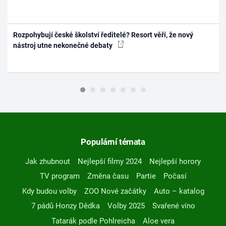
Rozpohybují české školství ředitelé? Resort věří, že nový
nástroj utne nekonečné debaty
Populární témata
Jak zhubnout
Nejlepší filmy 2024
Nejlepší horory
TV program
Změna času
Partie
Počasí
Kdy budou volby
ZOO Nové začátky
Auto – katalog
7 pádů Honzy Dědka
Volby 2025
Svařené víno
Tatarák podle Pohlreicha
Aloe vera