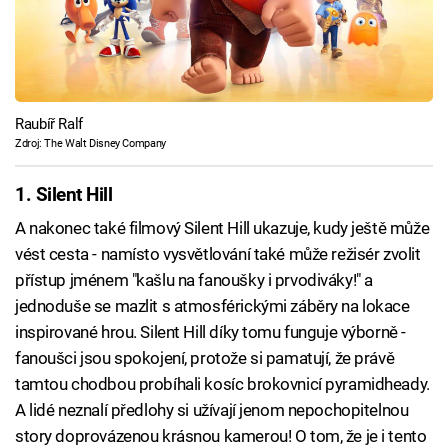
Raubíř Ralf
Zdroj: The Walt Disney Company
1. Silent Hill
A nakonec také filmový Silent Hill ukazuje, kudy ještě může
vést cesta - namísto vysvětlování také může režisér zvolit
přístup jménem "kašlu na fanoušky i prvodiváky!" a
jednoduše se mazlit s atmosférickými záběry na lokace
inspirované hrou. Silent Hill díky tomu funguje výborně -
fanoušci jsou spokojení, protože si pamatují, že právě
tamtou chodbou probíhali kosíc brokovnicí pyramidheady.
A lidé neznalí předlohy si užívají jenom nepochopitelnou
story doprovázenou krásnou kamerou! O tom, že je i tento