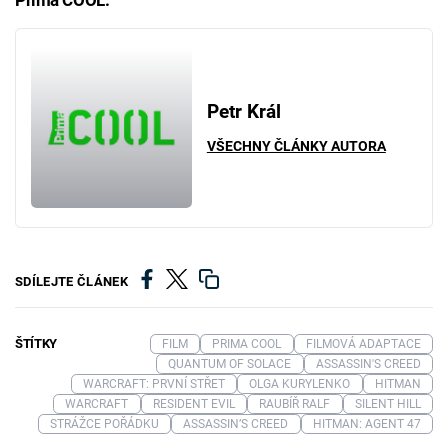
Petr Král
VŠECHNY ČLÁNKY AUTORA
SDÍLEJTE ČLÁNEK
ŠTÍTKY
FILM
PRIMA COOL
FILMOVÁ ADAPTACE
QUANTUM OF SOLACE
ASSASSIN'S CREED
WARCRAFT: PRVNÍ STŘET
OLGA KURYLENKO
HITMAN
WARCRAFT
RESIDENT EVIL
RAUBÍŘ RALF
SILENT HILL
STRÁŽCE POŘÁDKU
ASSASSIN’S CREED
HITMAN: AGENT 47