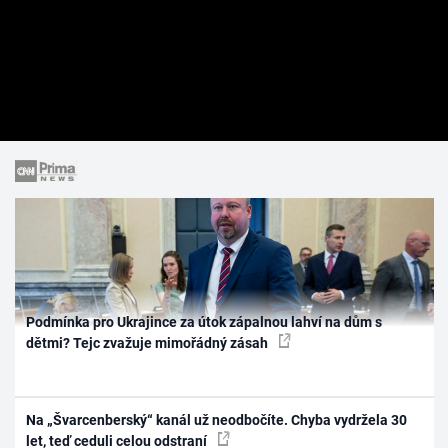
Podmínka pro Ukrajince za útok zápalnou lahví na dům s
dětmi? Tejc zvažuje mimořádný zásah
Na „Švarcenberský“ kanál už neodbočíte. Chyba vydržela 30
let, teď ceduli celou odstraní