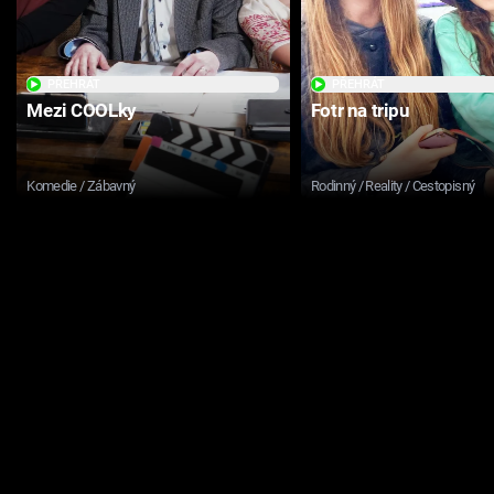
PŘEHRÁT
PŘEHRÁT
Mezi COOLky
Fotr na tripu
Komedie / Zábavný
Rodinný / Reality / Cestopisný