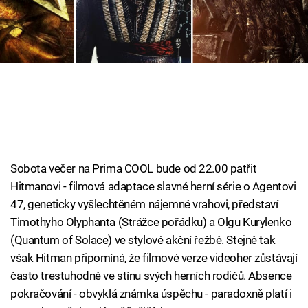
Cool Esport
Pořady
TV Program
Sledujte prima+
Přihlášení
Sobota večer na Prima COOL bude od 22.00 patřit
Hitmanovi - filmová adaptace slavné herní série o Agentovi
47, geneticky vyšlechtěném nájemné vrahovi, představí
Sledujte nás
Timothyho Olyphanta (Strážce pořádku) a Olgu Kurylenko
(Quantum of Solace) ve stylové akční řežbě. Stejně tak
však Hitman připomíná, že filmové verze videoher zůstávají
často trestuhodně ve stínu svých herních rodičů. Absence
pokračování - obvyklá známka úspěchu - paradoxně platí i