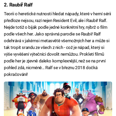
2. Raubíř Ralf
Teorii o heretické nutnosti hledat nápady, které v herní sérii
předloze nejsou, razí nejen Resident Evil, ale i Raubíř Ralf.
Nejde totiž o biják podle jedné konkrétní hry, nýbrž o film
podle všech her. Jako správná parodie se Raubíř Ralf
odehrává v jakémsi metasvětě všemožných her a může si
tak tropit srandu ze všech z nich - což je nápad, který si
výše vyvěšení výtečníci dovolit nemůžou. Prokletí filmů
podle her je zjevně daleko komplexnější, než se na první
pohled zdá, nicméně... Ralf se v březnu 2018 dočká
pokračování!