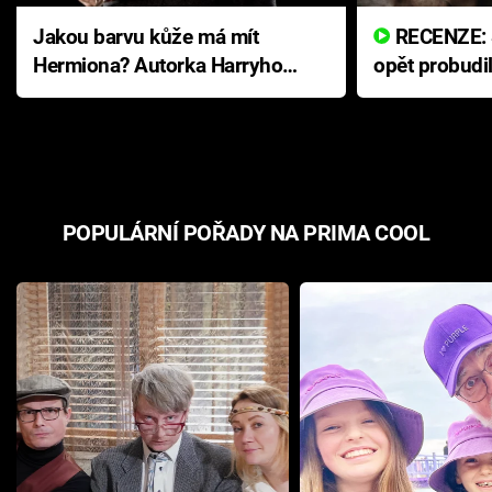
Jakou barvu kůže má mít
RECENZE: Smrtelné zlo se
Hermiona? Autorka Harryho
opět probudi
Pottera přišla s ráznou
přichází s n
odpovědí
hororovou n
POPULÁRNÍ POŘADY NA PRIMA COOL