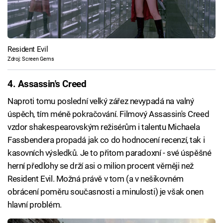
Resident Evil
Zdroj: Screen Gems
4. Assassin's Creed
Naproti tomu poslední velký zářez nevypadá na valný
úspěch, tím méně pokračování. Filmový Assassin's Creed
vzdor shakespearovským režisérům i talentu Michaela
Fassbendera propadá jak co do hodnocení recenzí, tak i
kasovních výsledků. Je to přitom paradoxní - své úspěšné
herní předlohy se drží asi o milion procent věrněji než
Resident Evil. Možná právě v tom (a v nešikovném
obrácení poměru současnosti a minulosti) je však onen
hlavní problém.