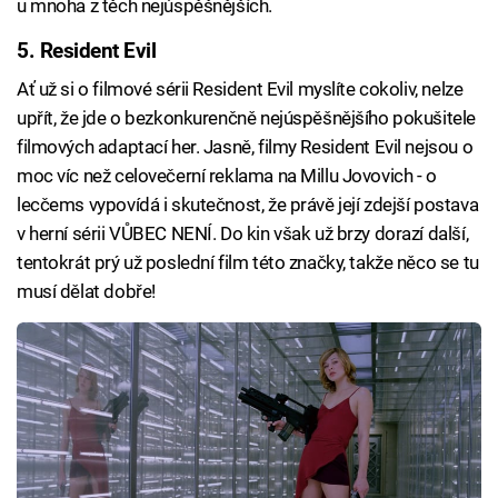
u mnoha z těch nejúspěšnějších.
5. Resident Evil
Ať už si o filmové sérii Resident Evil myslíte cokoliv, nelze
upřít, že jde o bezkonkurenčně nejúspěšnějšího pokušitele
filmových adaptací her. Jasně, filmy Resident Evil nejsou o
moc víc než celovečerní reklama na Millu Jovovich - o
lecčems vypovídá i skutečnost, že právě její zdejší postava
v herní sérii VŮBEC NENÍ. Do kin však už brzy dorazí další,
tentokrát prý už poslední film této značky, takže něco se tu
musí dělat dobře!