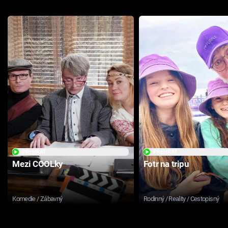
PŘEHRÁT
PŘEHRÁT
Mezi COOLky
Fotr na tripu
Komedie / Zábavný
Rodinný / Reality / Cestopisný