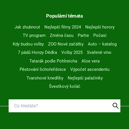
Populární témata
Jak zhubnout
Nejlepší filmy 2024
Nejlepší horory
TV program
Změna času
Partie
Počasí
Kdy budou volby
ZOO Nové začátky
Auto – katalog
7 pádů Honzy Dědka
Volby 2025
Svařené víno
Tatarák podle Pohlreicha
Aloe vera
Pěstování lichořeřišnice
Výpočet ascendentu
Tvarohové knedlíky
Nejlepší palačinky
Švestkový koláč