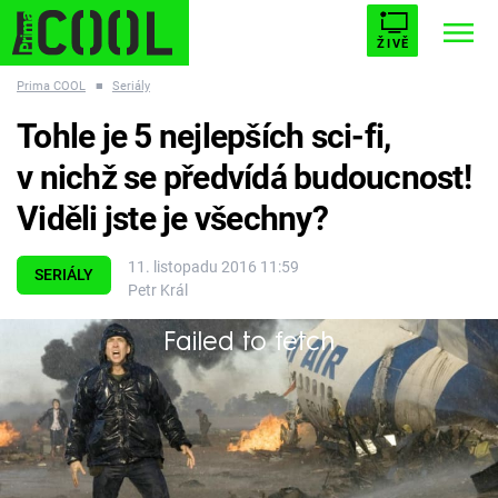
ŽIVĚ
Prima COOL
■
Seriály
STARHOUSE
BUFFY, PŘEMOŽITELKA UPÍRŮ
Trendy:
Tohle je 5 nejlepších sci-fi,
ESCAPE
PLNEJ KOTEL
AVENGERS 5
v nichž se předvídá budoucnost!
Viděli jste je všechny?
11. listopadu 2016 11:59
SERIÁLY
Petr Král
Témata
Failed to fetch
Filmy
Tyhle filmy vám pořádně zamotají hlavu!
Seriály
Hry