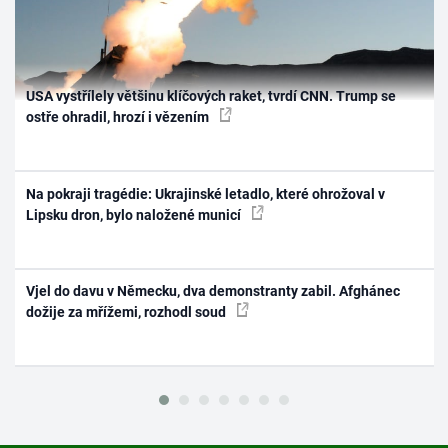
USA vystřílely většinu klíčových raket, tvrdí CNN. Trump se
ostře ohradil, hrozí i vězením
Na pokraji tragédie: Ukrajinské letadlo, které ohrožoval v
Lipsku dron, bylo naložené municí
Vjel do davu v Německu, dva demonstranty zabil. Afghánec
dožije za mřížemi, rozhodl soud