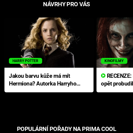
NÁVRHY PRO VÁS
HARRY POTTER
KINOFILMY
Jakou barvu kůže má mít
RECENZE: Smrtelné zlo se
Hermiona? Autorka Harryho
opět probudi
Pottera přišla s ráznou
přichází s n
odpovědí
hororovou n
POPULÁRNÍ POŘADY NA PRIMA COOL