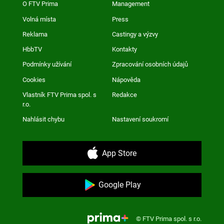
O FTV Prima
Management
Volná místa
Press
Reklama
Castingy a výzvy
HbbTV
Kontakty
Podmínky užívání
Zpracování osobních údajů
Cookies
Nápověda
Vlastník FTV Prima spol. s
Redakce
r.o.
Nahlásit chybu
Nastavení soukromí
App Store
Google Play
© FTV Prima spol. s r.o.