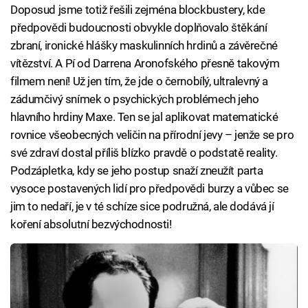
Doposud jsme totiž řešili zejména blockbustery, kde
předpovědi budoucnosti obvykle doplňovalo štěkání
zbraní, ironické hlášky maskulinních hrdinů a závěrečné
vítězství. A Pí od Darrena Aronofského přesně takovým
filmem není! Už jen tím, že jde o černobílý, ultralevný a
zádumčivý snímek o psychických problémech jeho
hlavního hrdiny Maxe. Ten se jal aplikovat matematické
rovnice všeobecných veličin na přírodní jevy – jenže se pro
své zdraví dostal příliš blízko pravdě o podstatě reality.
Podzápletka, kdy se jeho postup snaží zneužít parta
vysoce postavených lidí pro předpovědi burzy a vůbec se
jim to nedaří, je v té schíze sice podružná, ale dodává jí
koření absolutní bezvýchodnosti!