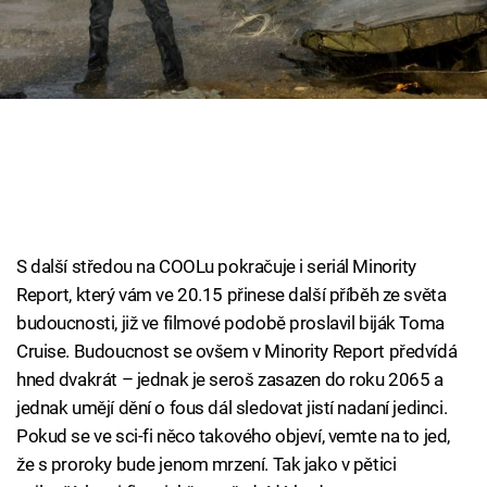
Cool Esport
Pořady
TV Program
Sledujte prima+
Přihlášení
S další středou na COOLu pokračuje i seriál Minority
Report, který vám ve 20.15 přinese další příběh ze světa
budoucnosti, již ve filmové podobě proslavil biják Toma
Sledujte nás
Cruise. Budoucnost se ovšem v Minority Report předvídá
hned dvakrát – jednak je seroš zasazen do roku 2065 a
jednak umějí dění o fous dál sledovat jistí nadaní jedinci.
Pokud se ve sci-fi něco takového objeví, vemte na to jed,
že s proroky bude jenom mrzení. Tak jako v pětici