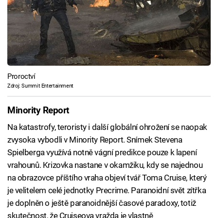
Proroctví
Zdroj: Summit Entertainment
Minority Report
Na katastrofy, teroristy i další globální ohrožení se naopak
zvysoka vybodli v Minority Report. Snímek Stevena
Spielberga využívá notně vágní predikce pouze k lapení
vrahounů. Krizovka nastane v okamžiku, kdy se najednou
na obrazovce příštího vraha objeví tvář Toma Cruise, který
je velitelem celé jednotky Precrime. Paranoidní svět zítřka
je doplněn o ještě paranoidnější časové paradoxy, totiž
skutečnost, že Cruiseova vražda je vlastně