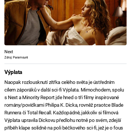
Next
Zdroj: Paramount
Výplata
Naopak rozlousknutí zítřka celého světa je ústředním
cílem záporáků v další sci-fi Výplata. Mimochodem, spolu
s Next a Minority Report jde hned o tři filmy inspirované
romány/povídkami Philipa K. Dicka, rovněž praotce Blade
Runnera či Total Recall. Každopádně, jakkoliv si filmová
Výplata upravila Dickovu předlohu notně po svém, zdejší
příběh klape solidně na poli béčkového sci-fi, jež je o fous