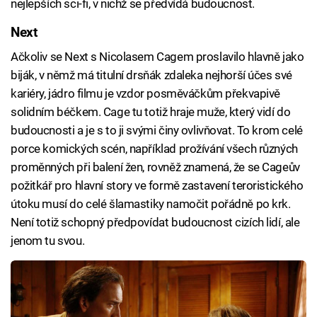
nejlepších sci-fi, v nichž se předvídá budoucnost.
Next
Ačkoliv se Next s Nicolasem Cagem proslavilo hlavně jako
biják, v němž má titulní drsňák zdaleka nejhorší účes své
kariéry, jádro filmu je vzdor posměváčkům překvapivě
solidním béčkem. Cage tu totiž hraje muže, který vidí do
budoucnosti a je s to ji svými činy ovlivňovat. To krom celé
porce komických scén, například prožívání všech různých
proměnných při balení žen, rovněž znamená, že se Cageův
požitkář pro hlavní story ve formě zastavení teroristického
útoku musí do celé šlamastiky namočit pořádně po krk.
Není totiž schopný předpovídat budoucnost cizích lidí, ale
jenom tu svou.