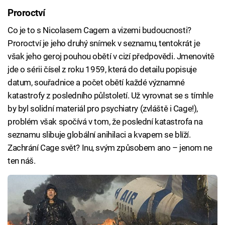
Proroctví
Co je to s Nicolasem Cagem a vizemi budoucnosti?
Proroctví je jeho druhý snímek v seznamu, tentokrát je
však jeho geroj pouhou obětí v cizí předpovědi. Jmenovitě
jde o sérii čísel z roku 1959, která do detailu popisuje
datum, souřadnice a počet obětí každé významné
katastrofy z posledního půlstoletí. Už vyrovnat se s tímhle
by byl solidní materiál pro psychiatry (zvláště i Cage!),
problém však spočívá v tom, že poslední katastrofa na
seznamu slibuje globální anihilaci a kvapem se blíží.
Zachrání Cage svět? Inu, svým způsobem ano – jenom ne
ten náš.