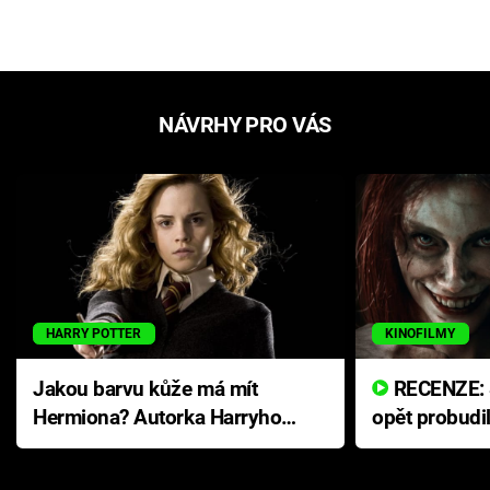
NÁVRHY PRO VÁS
HARRY POTTER
KINOFILMY
Jakou barvu kůže má mít
RECENZE: Smrtelné zlo se
Hermiona? Autorka Harryho
opět probudi
Pottera přišla s ráznou
přichází s n
odpovědí
hororovou n