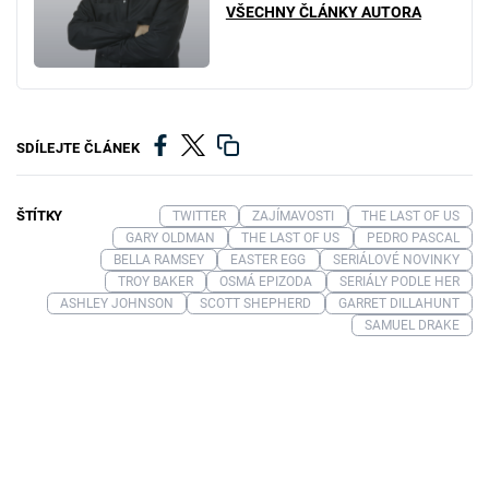
VŠECHNY ČLÁNKY AUTORA
SDÍLEJTE ČLÁNEK
ŠTÍTKY
TWITTER
ZAJÍMAVOSTI
THE LAST OF US
GARY OLDMAN
THE LAST OF US
PEDRO PASCAL
BELLA RAMSEY
EASTER EGG
SERIÁLOVÉ NOVINKY
TROY BAKER
OSMÁ EPIZODA
SERIÁLY PODLE HER
ASHLEY JOHNSON
SCOTT SHEPHERD
GARRET DILLAHUNT
SAMUEL DRAKE