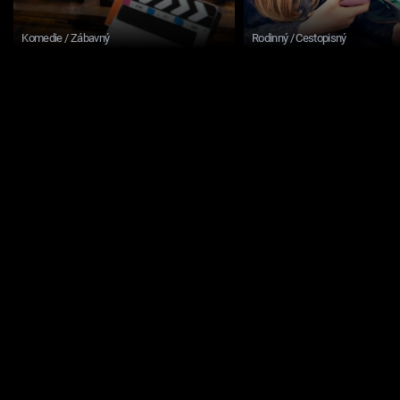
Komedie / Zábavný
Rodinný / Cestopisný