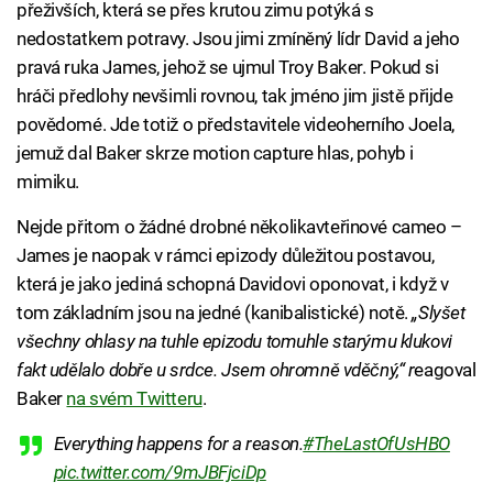
přeživších, která se přes krutou zimu potýká s
nedostatkem potravy. Jsou jimi zmíněný lídr David a jeho
pravá ruka James, jehož se ujmul Troy Baker. Pokud si
hráči předlohy nevšimli rovnou, tak jméno jim jistě přijde
povědomé. Jde totiž o představitele videoherního Joela,
jemuž dal Baker skrze motion capture hlas, pohyb i
mimiku.
Nejde přitom o žádné drobné několikavteřinové cameo –
James je naopak v rámci epizody důležitou postavou,
která je jako jediná schopná Davidovi oponovat, i když v
tom základním jsou na jedné (kanibalistické) notě.
„Slyšet
všechny ohlasy na tuhle epizodu tomuhle starýmu klukovi
fakt udělalo dobře u srdce. Jsem ohromně vděčný,“ r
eagoval
Baker
na svém Twitteru
.
Everything happens for a reason.
#TheLastOfUsHBO
pic.twitter.com/9mJBFjciDp