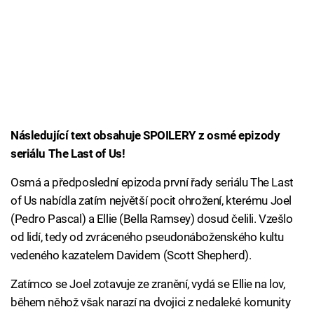
Následující text obsahuje SPOILERY z osmé epizody
seriálu The Last of Us!
Osmá a předposlední epizoda první řady seriálu The Last
of Us nabídla zatím největší pocit ohrožení, kterému Joel
(Pedro Pascal) a Ellie (Bella Ramsey) dosud čelili. Vzešlo
od lidí, tedy od zvráceného pseudonáboženského kultu
vedeného kazatelem Davidem (Scott Shepherd).
Zatímco se Joel zotavuje ze zranění, vydá se Ellie na lov,
během něhož však narazí na dvojici z nedaleké komunity