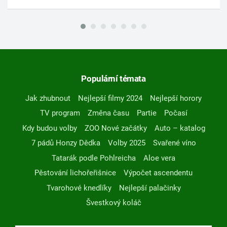
Populární témata
Jak zhubnout
Nejlepší filmy 2024
Nejlepší horory
TV program
Změna času
Partie
Počasí
Kdy budou volby
ZOO Nové začátky
Auto – katalog
7 pádů Honzy Dědka
Volby 2025
Svařené víno
Tatarák podle Pohlreicha
Aloe vera
Pěstování lichořeřišnice
Výpočet ascendentu
Tvarohové knedlíky
Nejlepší palačinky
Švestkový koláč