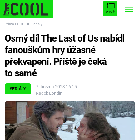
ŽIVĚ
Prima COOL
■
Seriály
STARHOUSE
BUFFY, PŘEMOŽITELKA UPÍRŮ
Trendy:
Osmý díl The Last of Us nabídl
ESCAPE
PLNEJ KOTEL
AVENGERS 5
fanouškům hry úžasné
překvapení. Příště je čeká
to samé
Témata
7. března 2023 16:15
SERIÁLY
Radek Londin
Filmy
Seriály
Hry