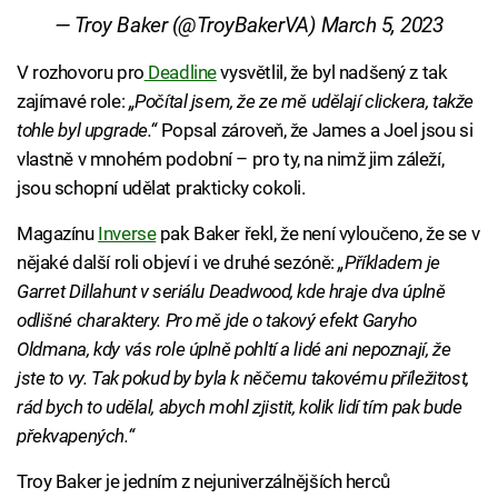
— Troy Baker (@TroyBakerVA)
March 5, 2023
V rozhovoru pro
Deadline
vysvětlil, že byl nadšený z tak
zajímavé role:
„Počítal jsem, že ze mě udělají clickera, takže
tohle byl upgrade.“
Popsal zároveň, že James a Joel jsou si
vlastně v mnohém podobní – pro ty, na nimž jim záleží,
jsou schopní udělat prakticky cokoli.
Magazínu
Inverse
pak Baker řekl, že není vyloučeno, že se v
nějaké další roli objeví i ve druhé sezóně:
„Příkladem je
Garret Dillahunt v seriálu Deadwood, kde hraje dva úplně
odlišné charaktery. Pro mě jde o takový efekt Garyho
Oldmana, kdy vás role úplně pohltí a lidé ani nepoznají, že
jste to vy. Tak pokud by byla k něčemu takovému příležitost,
rád bych to udělal, abych mohl zjistit, kolik lidí tím pak bude
překvapených.“
Troy Baker je jedním z nejuniverzálnějších herců