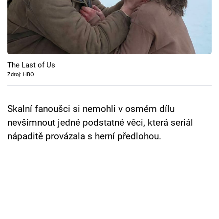
Cool Esport
Pořady
TV Program
The Last of Us
Zdroj: HBO
Sledujte prima+
Skalní fanoušci si nemohli v osmém dílu
Přihlášení
nevšimnout jedné podstatné věci, která seriál
nápaditě provázala s herní předlohou.
Sledujte nás