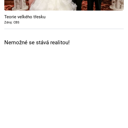
Cool Esport
Teorie velkého třesku
Pořady
Zdroj: CBS
TV Program
Nemožné se stává realitou!
Sledujte prima+
Přihlášení
Sledujte nás