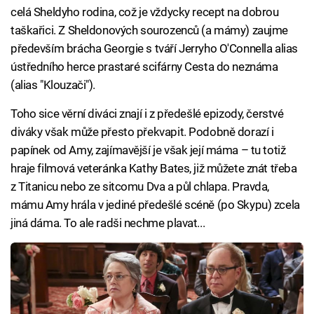
celá Sheldyho rodina, což je vždycky recept na dobrou
taškařici. Z Sheldonových sourozenců (a mámy) zaujme
především brácha Georgie s tváří Jerryho O'Connella alias
ústředního herce prastaré scifárny Cesta do neznáma
(alias "Klouzači").
Toho sice věrní diváci znají i z předešlé epizody, čerstvé
diváky však může přesto překvapit. Podobně dorazí i
papínek od Amy, zajímavější je však její máma – tu totiž
hraje filmová veteránka Kathy Bates, již můžete znát třeba
z Titanicu nebo ze sitcomu Dva a půl chlapa. Pravda,
mámu Amy hrála v jediné předešlé scéně (po Skypu) zcela
jiná dáma. To ale radši nechme plavat...