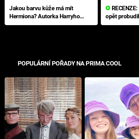
Jakou barvu kůže má mít
RECENZE: Smrtelné zlo se
Hermiona? Autorka Harryho
opět probudi
Pottera přišla s ráznou
přichází s n
odpovědí
hororovou n
POPULÁRNÍ POŘADY NA PRIMA COOL