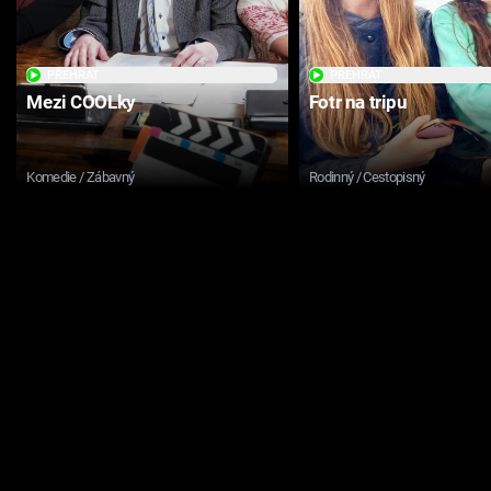
PŘEHRÁT
PŘEHRÁT
Mezi COOLky
Fotr na tripu
Komedie / Zábavný
Rodinný / Cestopisný