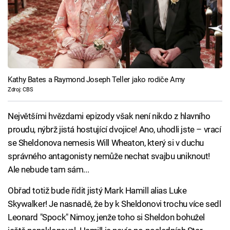
Kathy Bates a Raymond Joseph Teller jako rodiče Amy
Zdroj: CBS
Největšími hvězdami epizody však není nikdo z hlavního
proudu, nýbrž jistá hostující dvojice! Ano, uhodli jste – vrací
se Sheldonova nemesis Will Wheaton, který si v duchu
správného antagonisty nemůže nechat svajbu uniknout!
Ale nebude tam sám...
Obřad totiž bude řídit jistý Mark Hamill alias Luke
Skywalker! Je nasnadě, že by k Sheldonovi trochu více sedl
Leonard "Spock" Nimoy, jenže toho si Sheldon bohužel