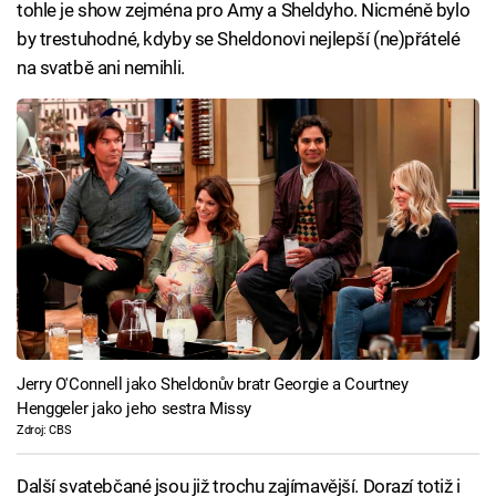
tohle je show zejména pro Amy a Sheldyho. Nicméně bylo
by trestuhodné, kdyby se Sheldonovi nejlepší (ne)přátelé
na svatbě ani nemihli.
Jerry O'Connell jako Sheldonův bratr Georgie a Courtney
Henggeler jako jeho sestra Missy
Zdroj: CBS
Další svatebčané jsou již trochu zajímavější. Dorazí totiž i