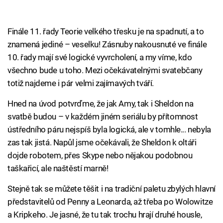
Finále 11. řady Teorie velkého třesku je na spadnutí, a to
znamená jediné – veselku! Zásnuby nakousnuté ve finále
10. řady mají své logické vyvrcholení, a my víme, kdo
všechno bude u toho. Mezi očekávatelnými svatebčany
totiž najdeme i pár velmi zajímavých tváří.
Hned na úvod potvrďme, že jak Amy, tak i Sheldon na
svatbě budou – v každém jiném seriálu by přítomnost
ústředního páru nejspíš byla logická, ale v tomhle... nebyla
zas tak jistá. Napůl jsme očekávali, že Sheldon k oltáři
dojde robotem, přes Skype nebo nějakou podobnou
taškařicí, ale naštěstí marně!
Stejně tak se můžete těšit i na tradiční paletu zbylých hlavní
představitelů od Penny a Leonarda, až třeba po Wolowitze
a Kripkeho. Je jasné, že tu tak trochu hrají druhé housle,