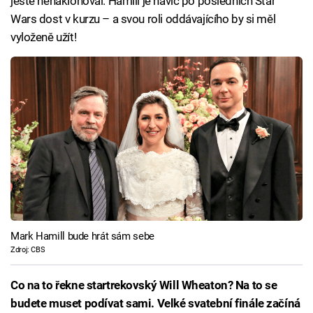
ještě nenaklonoval. Hamill je navíc po posledních Star
Wars dost v kurzu – a svou roli oddávajícího by si měl
vyloženě užít!
Mark Hamill bude hrát sám sebe
Zdroj: CBS
Co na to řekne startrekovský Will Wheaton? Na to se
budete muset podívat sami. Velké svatební finále začíná