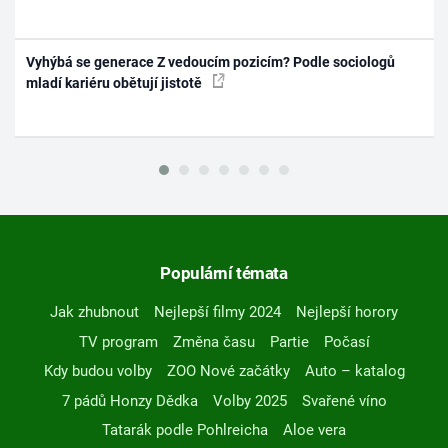
Vyhýbá se generace Z vedoucím pozicím? Podle sociologů
mladí kariéru obětují jistotě
Populární témata
Jak zhubnout
Nejlepší filmy 2024
Nejlepší horory
TV program
Změna času
Partie
Počasí
Kdy budou volby
ZOO Nové začátky
Auto – katalog
7 pádů Honzy Dědka
Volby 2025
Svařené víno
Tatarák podle Pohlreicha
Aloe vera