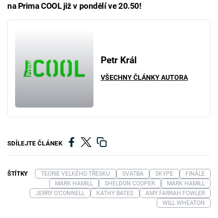
na Prima COOL již v pondělí ve 20.50!
Petr Král
VŠECHNY ČLÁNKY AUTORA
SDÍLEJTE ČLÁNEK
ŠTÍTKY
TEORIE VELKÉHO TŘESKU
SVATBA
SKYPE
FINÁLE
MARK HAMILL
SHELDON COOPER
MARK HAMILL
JERRY O’CONNELL
KATHY BATES
AMY FARRAH FOWLER
WILL WHEATON