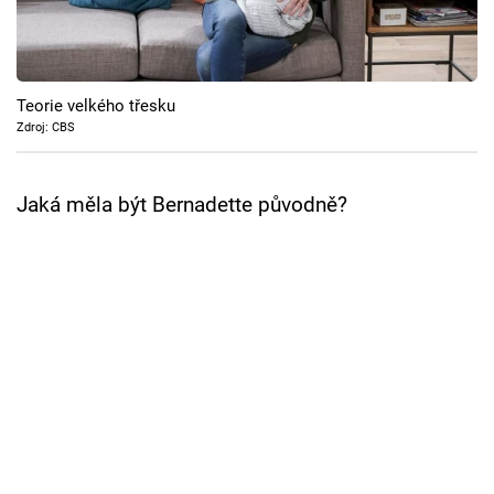
Cool Esport
Pořady
Teorie velkého třesku
TV Program
Zdroj: CBS
Sledujte prima+
Jaká měla být Bernadette původně?
Přihlášení
Sledujte nás