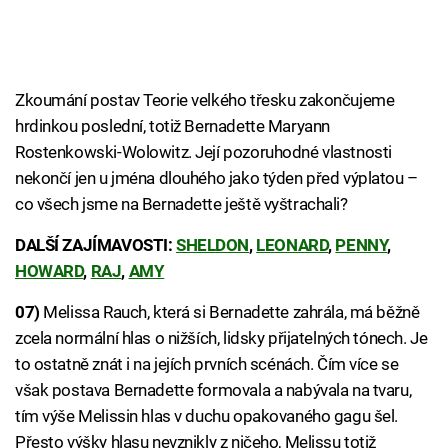
Zkoumání postav Teorie velkého třesku zakončujeme
hrdinkou poslední, totiž Bernadette Maryann
Rostenkowski-Wolowitz. Její pozoruhodné vlastnosti
nekončí jen u jména dlouhého jako týden před výplatou –
co všech jsme na Bernadette ještě vyštrachali?
DALŠÍ ZAJÍMAVOSTI:
SHELDON
,
LEONARD
,
PENNY
,
HOWARD
,
RAJ
,
AMY
07)
Melissa Rauch, která si Bernadette zahrála, má běžně
zcela normální hlas o nižších, lidsky přijatelných tónech. Je
to ostatně znát i na jejích prvních scénách. Čím více se
však postava Bernadette formovala a nabývala na tvaru,
tím výše Melissin hlas v duchu opakovaného gagu šel.
Přesto výšky hlasu nevznikly z ničeho, Melissu totiž