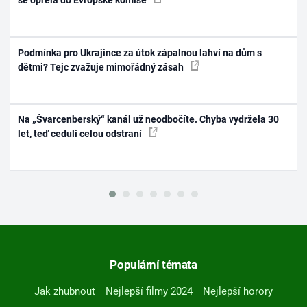
se opřela do Evropské komise
Podmínka pro Ukrajince za útok zápalnou lahví na dům s
dětmi? Tejc zvažuje mimořádný zásah
Na „Švarcenberský“ kanál už neodbočíte. Chyba vydržela 30
let, teď ceduli celou odstraní
Populární témata
Jak zhubnout
Nejlepší filmy 2024
Nejlepší horory