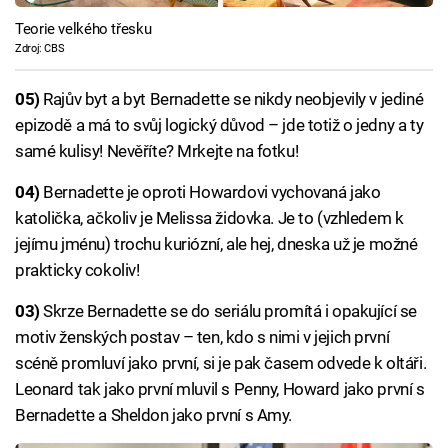
Teorie velkého třesku
Zdroj: CBS
05)
Rajův byt a byt Bernadette se nikdy neobjevily v jediné
epizodě a má to svůj logický důvod – jde totiž o jedny a ty
samé kulisy! Nevěříte? Mrkejte na fotku!
04)
Bernadette je oproti Howardovi vychovaná jako
katolička, ačkoliv je Melissa židovka. Je to (vzhledem k
jejímu jménu) trochu kuriózní, ale hej, dneska už je možné
prakticky cokoliv!
03)
Skrze Bernadette se do seriálu promítá i opakující se
motiv ženských postav – ten, kdo s nimi v jejich první
scéně promluví jako první, si je pak časem odvede k oltáři.
Leonard tak jako první mluvil s Penny, Howard jako první s
Bernadette a Sheldon jako první s Amy.