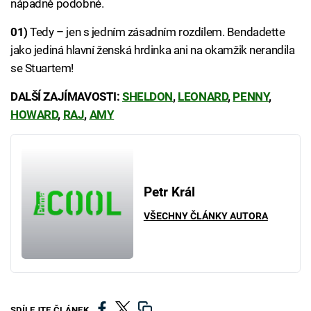
nápadně podobné.
01)
Tedy – jen s jedním zásadním rozdílem. Bendadette
jako jediná hlavní ženská hrdinka ani na okamžik nerandila
se Stuartem!
DALŠÍ ZAJÍMAVOSTI:
SHELDON
,
LEONARD
,
PENNY
,
HOWARD
,
RAJ
,
AMY
Petr Král
VŠECHNY ČLÁNKY AUTORA
SDÍLEJTE ČLÁNEK