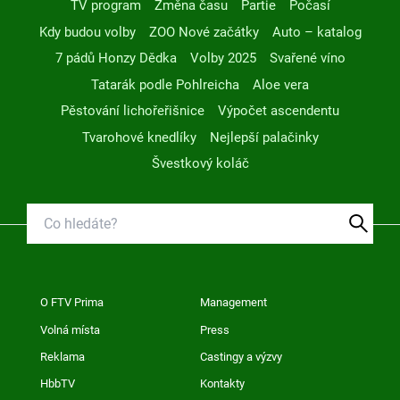
TV program
Změna času
Partie
Počasí
Kdy budou volby
ZOO Nové začátky
Auto – katalog
7 pádů Honzy Dědka
Volby 2025
Svařené víno
Tatarák podle Pohlreicha
Aloe vera
Pěstování lichořeřišnice
Výpočet ascendentu
Tvarohové knedlíky
Nejlepší palačinky
Švestkový koláč
O FTV Prima
Management
Volná místa
Press
Reklama
Castingy a výzvy
HbbTV
Kontakty