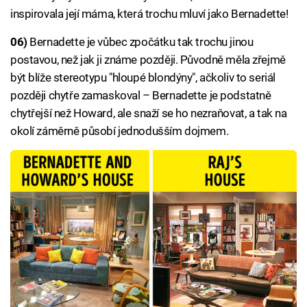
inspirovala její máma, která trochu mluví jako Bernadette!
06)
Bernadette je vůbec zpočátku tak trochu jinou
postavou, než jak ji známe později. Původně měla zřejmě
být blíže stereotypu "hloupé blondýny", ačkoliv to seriál
později chytře zamaskoval – Bernadette je podstatně
chytřejší než Howard, ale snaží se ho nezraňovat, a tak na
okolí záměrně působí jednodušším dojmem.