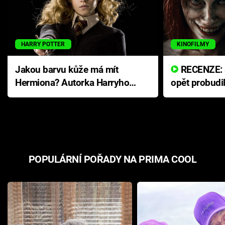
HARRY POTTER
KINOFILMY
Jakou barvu kůže má mít
RECENZE: Smrtelné zlo se
Hermiona? Autorka Harryho
opět probudi
Pottera přišla s ráznou
přichází s n
odpovědí
hororovou n
POPULÁRNÍ POŘADY NA PRIMA COOL