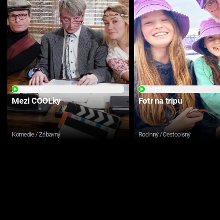
PŘEHRÁT
PŘEHRÁT
Mezi COOLky
Fotr na tripu
Komedie / Zábavný
Rodinný / Cestopisný