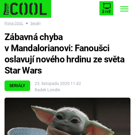
ŽIVĚ
Prima COOL
■
Seriály
STARHOUSE
BUFFY, PŘEMOŽITELKA UPÍRŮ
Trendy:
Zábavná chyba
ESCAPE
PLNEJ KOTEL
AVENGERS 5
v Mandalorianovi: Fanoušci
oslavují nového hrdinu ze světa
Star Wars
Témata
23. listopadu 2020 11:42
SERIÁLY
Radek Londin
Filmy
Seriály
Hry