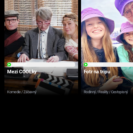
PŘEHRÁT
PŘEHRÁT
Mezi COOLky
Fotr na tripu
Komedie / Zábavný
Rodinný / Reality / Cestopisný