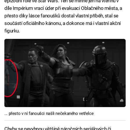
epizodní role ve Star Wars. Ten se mihne jen na vteřinu v
díle Impérium vrací úder při evakuaci Oblačného města, a
přesto díky lásce fanoušků dostal vlastní příběh, stal se
součástí oficiálního kánonu, a dokonce má i vlastní akční
figurku.
... přesto v ní fanoušci našli nečekaného vetřelce
Chyby se nevyhnou většině náročných seriálových či