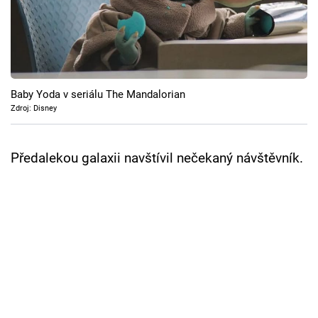
Cool Esport
Pořady
TV Program
Baby Yoda v seriálu The Mandalorian
Zdroj: Disney
Sledujte prima+
Předalekou galaxii navštívil nečekaný návštěvník.
Přihlášení
Sledujte nás