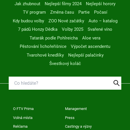
Jak zhubnout
Nejlepší filmy 2024
Nejlepší horory
TV program
Změna času
Partie
Počasí
Kdy budou volby
ZOO Nové začátky
Auto – katalog
7 pádů Honzy Dědka
Volby 2025
Svařené víno
Tatarák podle Pohlreicha
Aloe vera
Pěstování lichořeřišnice
Výpočet ascendentu
Tvarohové knedlíky
Nejlepší palačinky
Švestkový koláč
O FTV Prima
Management
Volná místa
Press
Reklama
Castingy a výzvy