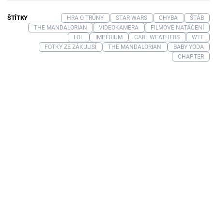
ŠTÍTKY
HRA O TRŮNY
STAR WARS
CHYBA
ŠTÁB
THE MANDALORIAN
VIDEOKAMERA
FILMOVÉ NATÁČENÍ
LOL
IMPÉRIUM
CARL WEATHERS
WTF
FOTKY ZE ZÁKULISÍ
THE MANDALORIAN
BABY YODA
CHAPTER