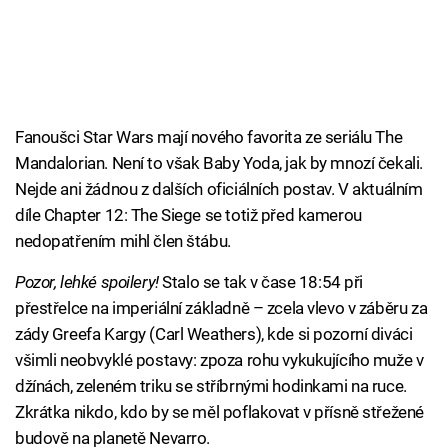
Fanoušci Star Wars mají nového favorita ze seriálu The
Mandalorian. Není to však Baby Yoda, jak by mnozí čekali.
Nejde ani žádnou z dalších oficiálních postav. V aktuálním
díle Chapter 12: The Siege se totiž před kamerou
nedopatřením mihl člen štábu.
Pozor, lehké spoilery!
Stalo se tak v čase 18:54 při
přestřelce na imperiální základně – zcela vlevo v záběru za
zády Greefa Kargy (Carl Weathers), kde si pozorní diváci
všimli neobvyklé postavy: zpoza rohu vykukujícího muže v
džínách, zeleném triku se stříbrnými hodinkami na ruce.
Zkrátka nikdo, kdo by se měl poflakovat v přísně střežené
budově na planetě Nevarro.