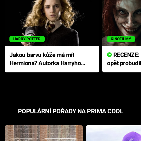
HARRY POTTER
KINOFILMY
Jakou barvu kůže má mít
RECENZE: Smrtelné zlo se
Hermiona? Autorka Harryho
opět probudi
Pottera přišla s ráznou
přichází s n
odpovědí
hororovou n
POPULÁRNÍ POŘADY NA PRIMA COOL