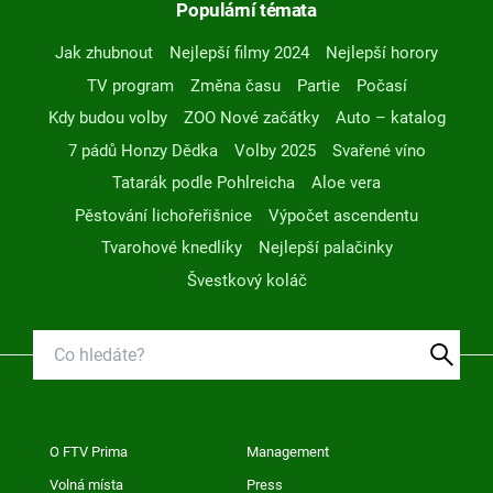
Populární témata
Jak zhubnout
Nejlepší filmy 2024
Nejlepší horory
TV program
Změna času
Partie
Počasí
Kdy budou volby
ZOO Nové začátky
Auto – katalog
7 pádů Honzy Dědka
Volby 2025
Svařené víno
Tatarák podle Pohlreicha
Aloe vera
Pěstování lichořeřišnice
Výpočet ascendentu
Tvarohové knedlíky
Nejlepší palačinky
Švestkový koláč
O FTV Prima
Management
Volná místa
Press