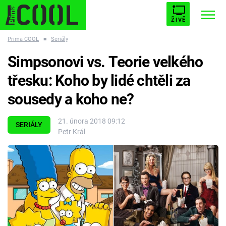
ŽIVĚ
Prima COOL
■
Seriály
STARHOUSE
BUFFY, PŘEMOŽITELKA UPÍRŮ
Trendy:
Simpsonovi vs. Teorie velkého
ESCAPE
PLNEJ KOTEL
AVENGERS 5
třesku: Koho by lidé chtěli za
sousedy a koho ne?
21. února 2018 09:12
SERIÁLY
Petr Král
Témata
Filmy
Seriály
Hry