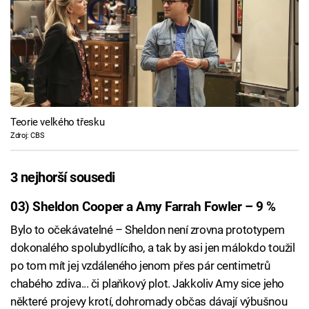
Teorie velkého třesku
Zdroj: CBS
3 nejhorší sousedi
03) Sheldon Cooper a Amy Farrah Fowler – 9 %
Bylo to očekávatelné – Sheldon není zrovna prototypem
dokonalého spolubydlícího, a tak by asi jen málokdo toužil
po tom mít jej vzdáleného jenom přes pár centimetrů
chabého zdiva... či plaňkový plot. Jakkoliv Amy sice jeho
některé projevy krotí, dohromady občas dávají výbušnou