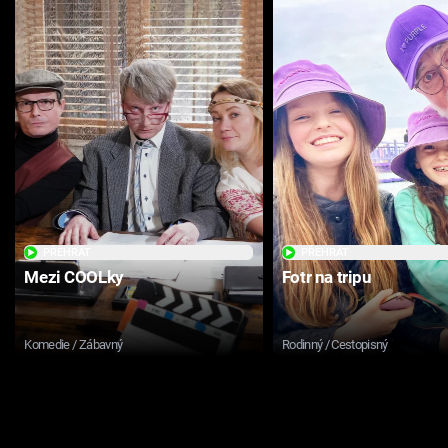
PŘEHRÁT
PŘEHRÁT
Mezi COOLky
Fotr na tripu
Komedie / Zábavný
Rodinný / Cestopisný