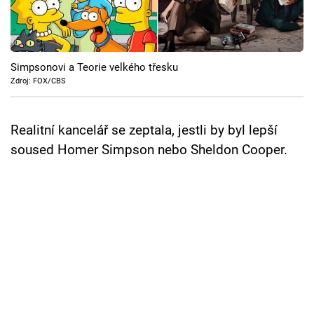
Cool Esport
Pořady
Simpsonovi a Teorie velkého třesku
TV Program
Zdroj: FOX/CBS
Sledujte prima+
Realitní kancelář se zeptala, jestli by byl lepší
soused Homer Simpson nebo Sheldon Cooper.
Přihlášení
Sledujte nás