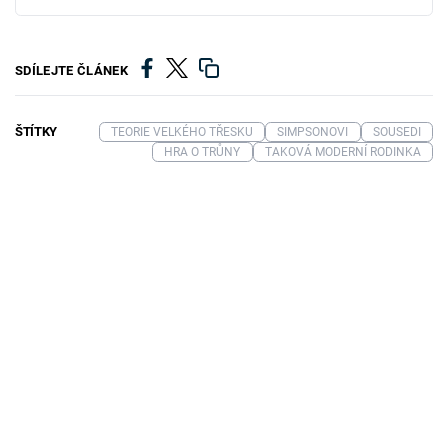
SDÍLEJTE ČLÁNEK
ŠTÍTKY
TEORIE VELKÉHO TŘESKU
SIMPSONOVI
SOUSEDI
HRA O TRŮNY
TAKOVÁ MODERNÍ RODINKA