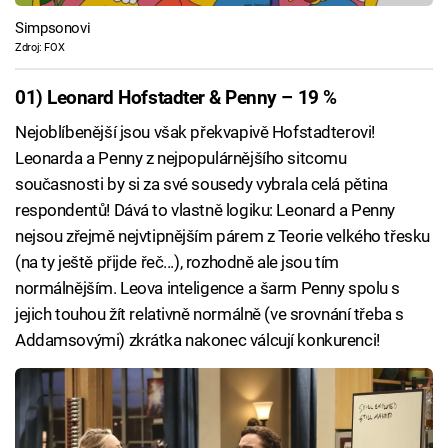
Simpsonovi
Zdroj: FOX
01) Leonard Hofstadter & Penny – 19 %
Nejoblíbenější jsou však překvapivě Hofstadterovi!
Leonarda a Penny z nejpopulárnějšího sitcomu
současnosti by si za své sousedy vybrala celá pětina
respondentů! Dává to vlastně logiku: Leonard a Penny
nejsou zřejmě nejvtipnějším párem z Teorie velkého třesku
(na ty ještě přijde řeč...), rozhodně ale jsou tím
normálnějším. Leova inteligence a šarm Penny spolu s
jejich touhou žít relativně normálně (ve srovnání třeba s
Addamsovými) zkrátka nakonec válcují konkurenci!