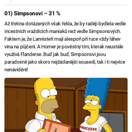
01) Simpsonovi – 31 %
Až třetina dotázaných však řekla, že by raději bydlela vedle
incestních vraždících maniaků než vedle Simpsonových.
Faktem je, že Lannisteři mají alespoň při ruce vždy láhev
vína na půjčení. A Homer je pověstný tím, kterak neustále
využívá Flanderse. Buď jak buď, Simpsonovi jsou
paradoxně jako skoro nejžádanější sousedi, tak i ti nejvíce
nenávidění!