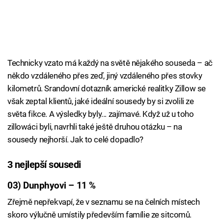
Technicky vzato má každý na světě nějakého souseda – ač
někdo vzdáleného přes zeď, jiný vzdáleného přes stovky
kilometrů. Srandovní dotazník americké realitky Zillow se
však zeptal klientů, jaké ideální sousedy by si zvolili ze
světa fikce. A výsledky byly... zajímavé. Když už u toho
zillowáci byli, navrhli také ještě druhou otázku – na
sousedy nejhorší. Jak to celé dopadlo?
3 nejlepší sousedi
03) Dunphyovi – 11 %
Zřejmě nepřekvapí, že v seznamu se na čelních místech
skoro výlučně umístily především famílie ze sitcomů.