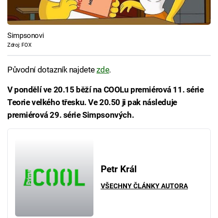
Simpsonovi
Zdroj: FOX
Původní dotazník najdete
zde
.
V pondělí ve 20.15 běží na COOLu premiérová 11. série
Teorie velkého třesku. Ve 20.50 ji pak následuje
premiérová 29. série Simpsonvých.
Petr Král
VŠECHNY ČLÁNKY AUTORA