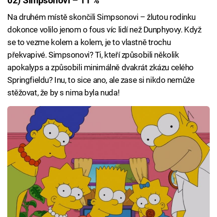
02) Simpsonovi – 11 %
Na druhém místě skončili Simpsonovi – žlutou rodinku
dokonce volilo jenom o fous víc lidí než Dunphyovy. Když
se to vezme kolem a kolem, je to vlastně trochu
překvapivé. Simpsonovi? Ti, kteří způsobili několik
apokalyps a způsobili minimálně dvakrát zkázu celého
Springfieldu? Inu, to sice ano, ale zase si nikdo nemůže
stěžovat, že by s nima byla nuda!