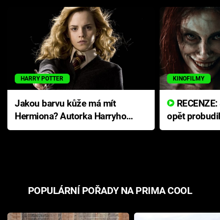
HARRY POTTER
KINOFILMY
Jakou barvu kůže má mít
RECENZE: Smrtelné zlo se
Hermiona? Autorka Harryho
opět probudi
Pottera přišla s ráznou
přichází s n
odpovědí
hororovou n
POPULÁRNÍ POŘADY NA PRIMA COOL