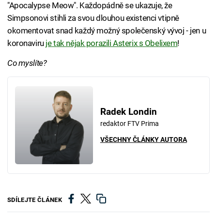
"Apocalypse Meow". Každopádně se ukazuje, že
Simpsonovi stihli za svou dlouhou existenci vtipně
okomentovat snad každý možný společenský vývoj - jen u
koronaviru
je tak nějak porazili Asterix s Obelixem
!
Co myslíte?
Radek Londin
redaktor FTV Prima
VŠECHNY ČLÁNKY AUTORA
SDÍLEJTE ČLÁNEK