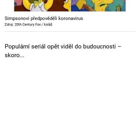
Cool Esport
Simpsonovi předpověděli koronavirus
Pořady
Zdroj: 20th Century Fox / koláž
TV Program
Populární seriál opět viděl do budoucnosti –
Sledujte prima+
skoro...
Přihlášení
Sledujte nás