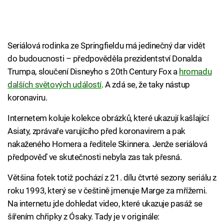
Seriálová rodinka ze Springfieldu má jedinečný dar vidět
do budoucnosti – předpověděla prezidentství Donalda
Trumpa, sloučení Disneyho s 20th Century Fox a
hromadu
dalších světových událostí
. A zdá se, že taky nástup
koronaviru.
Internetem koluje kolekce obrázků, které ukazují kašlající
Asiaty, zprávaře varujícího před koronavirem a pak
nakaženého Homera a ředitele Skinnera. Jenže seriálová
předpověď ve skutečnosti nebyla zas tak přesná.
Většina fotek totiž pochází z 21. dílu čtvrté sezony seriálu z
roku 1993, který se v češtině jmenuje Marge za mřížemi.
Na internetu jde dohledat video, které ukazuje pasáž se
šířením chřipky z Ósaky. Tady je v originále: