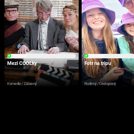
PŘEHRÁT
PŘEHRÁT
Mezi COOLky
Fotr na tripu
Komedie / Zábavný
Rodinný / Cestopisný