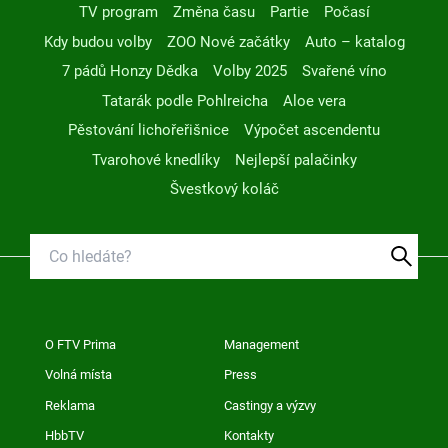
TV program
Změna času
Partie
Počasí
Kdy budou volby
ZOO Nové začátky
Auto – katalog
7 pádů Honzy Dědka
Volby 2025
Svařené víno
Tatarák podle Pohlreicha
Aloe vera
Pěstování lichořeřišnice
Výpočet ascendentu
Tvarohové knedlíky
Nejlepší palačinky
Švestkový koláč
O FTV Prima
Management
Volná místa
Press
Reklama
Castingy a výzvy
HbbTV
Kontakty