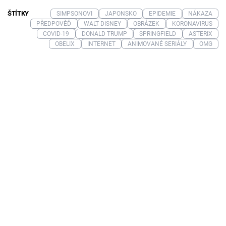
ŠTÍTKY
SIMPSONOVI
JAPONSKO
EPIDEMIE
NÁKAZA
PŘEDPOVĚĎ
WALT DISNEY
OBRÁZEK
KORONAVIRUS
COVID-19
DONALD TRUMP
SPRINGFIELD
ASTERIX
OBELIX
INTERNET
ANIMOVANÉ SERIÁLY
OMG