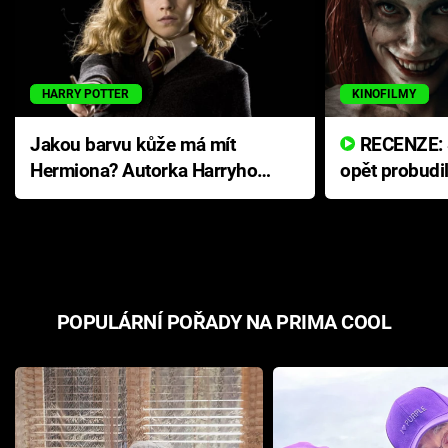
HARRY POTTER
KINOFILMY
Jakou barvu kůže má mít
RECENZE: Smrtelné zlo se
Hermiona? Autorka Harryho
opět probudi
Pottera přišla s ráznou
přichází s n
odpovědí
hororovou n
POPULÁRNÍ POŘADY NA PRIMA COOL