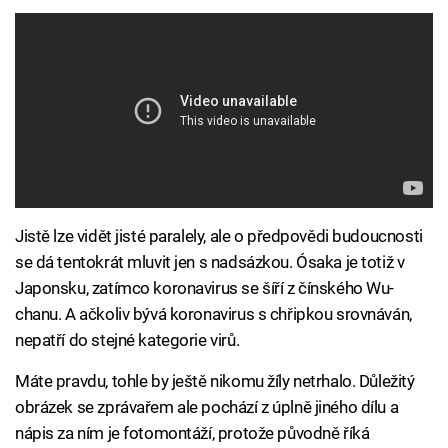
Jistě lze vidět jisté paralely, ale o předpovědi budoucnosti
se dá tentokrát mluvit jen s nadsázkou. Ósaka je totiž v
Japonsku, zatímco koronavirus se šíří z čínského Wu-
chanu. A ačkoliv bývá koronavirus s chřipkou srovnáván,
nepatří do stejné kategorie virů.
Máte pravdu, tohle by ještě nikomu žíly netrhalo. Důležitý
obrázek se zprávařem ale pochází z úplně jiného dílu a
nápis za ním je fotomontáží, protože původně říká