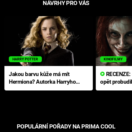
NÁVRHY PRO VÁS
HARRY POTTER
KINOFILMY
Jakou barvu kůže má mít
RECENZE: Smrtelné zlo se
Hermiona? Autorka Harryho
opět probudi
Pottera přišla s ráznou
přichází s n
odpovědí
hororovou n
POPULÁRNÍ POŘADY NA PRIMA COOL