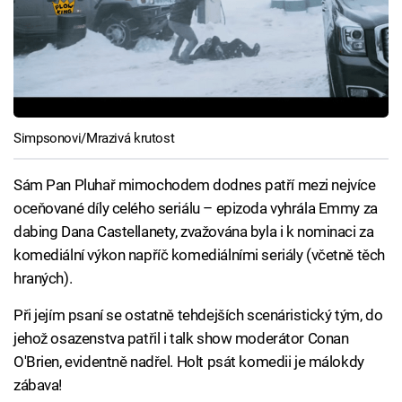
Simpsonovi/Mrazivá krutost
Sám Pan Pluhař mimochodem dodnes patří mezi nejvíce
oceňované díly celého seriálu – epizoda vyhrála Emmy za
dabing Dana Castellanety, zvažována byla i k nominaci za
komediální výkon napříč komediálními seriály (včetně těch
hraných).
Při jejím psaní se ostatně tehdejších scenáristický tým, do
jehož osazenstva patřil i talk show moderátor Conan
O'Brien, evidentně nadřel. Holt psát komedii je málokdy
zábava!