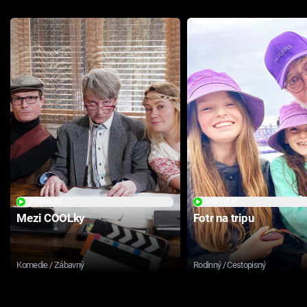
PŘEHRÁT
PŘEHRÁT
Mezi COOLky
Fotr na tripu
Komedie / Zábavný
Rodinný / Cestopisný