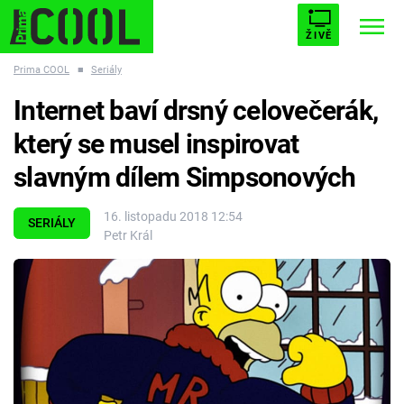
ŽIVĚ
Prima COOL
■
Seriály
STARHOUSE
BUFFY, PŘEMOŽITELKA UPÍRŮ
Trendy:
Internet baví drsný celovečerák,
ESCAPE
PLNEJ KOTEL
AVENGERS 5
který se musel inspirovat
slavným dílem Simpsonových
16. listopadu 2018 12:54
SERIÁLY
Petr Král
Témata
Filmy
Seriály
Hry