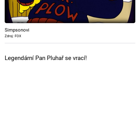
Cool Esport
Pořady
Simpsonovi
TV Program
Zdroj: FOX
Sledujte prima+
Legendární Pan Pluhař se vrací!
Přihlášení
Sledujte nás