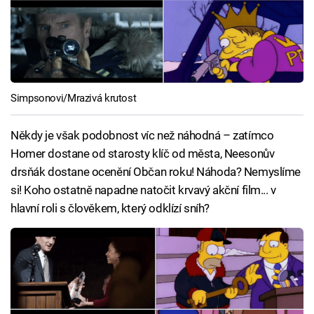
Simpsonovi/Mrazivá krutost
Někdy je však podobnost víc než náhodná – zatímco
Homer dostane od starosty klíč od města, Neesonův
drsňák dostane ocenění Občan roku! Náhoda? Nemyslíme
si! Koho ostatně napadne natočit krvavý akční film... v
hlavní roli s člověkem, který odklízí sníh?