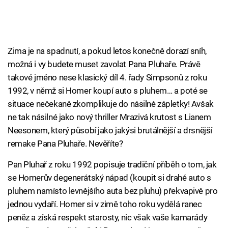
Zima je na spadnutí, a pokud letos konečně dorazí sníh,
možná i vy budete muset zavolat Pana Pluhaře. Právě
takové jméno nese klasický díl 4. řady Simpsonů z roku
1992, v němž si Homer koupí auto s pluhem… a poté se
situace nečekaně zkomplikuje do násilné zápletky! Avšak
ne tak násilné jako nový thriller Mrazivá krutost s Lianem
Neesonem, který působí jako jakýsi brutálnější a drsnější
remake Pana Pluhaře. Nevěříte?
Pan Pluhař z roku 1992 popisuje tradiční příběh o tom, jak
se Homerův degenerátský nápad (koupit si drahé auto s
pluhem namísto levnějšího auta bez pluhu) překvapivě pro
jednou vydaří. Homer si v zimě toho roku vydělá ranec
peněz a získá respekt starosty, nic však vaše kamarády