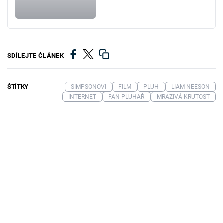
SDÍLEJTE ČLÁNEK
ŠTÍTKY
SIMPSONOVI
FILM
PLUH
LIAM NEESON
INTERNET
PAN PLUHAŘ
MRAZIVÁ KRUTOST