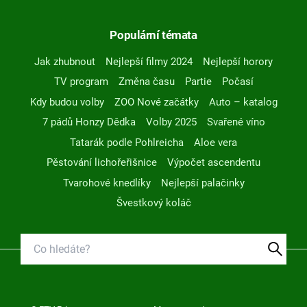
Populární témata
Jak zhubnout
Nejlepší filmy 2024
Nejlepší horory
TV program
Změna času
Partie
Počasí
Kdy budou volby
ZOO Nové začátky
Auto – katalog
7 pádů Honzy Dědka
Volby 2025
Svařené víno
Tatarák podle Pohlreicha
Aloe vera
Pěstování lichořeřišnice
Výpočet ascendentu
Tvarohové knedlíky
Nejlepší palačinky
Švestkový koláč