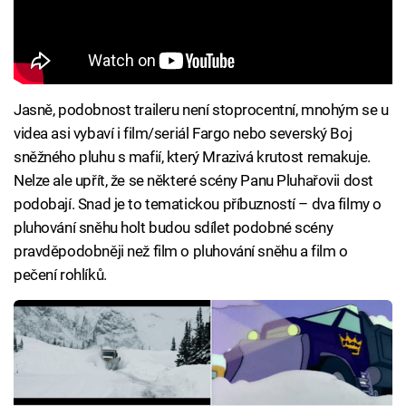
Jasně, podobnost traileru není stoprocentní, mnohým se u
videa asi vybaví i film/seriál Fargo nebo severský Boj
sněžného pluhu s mafií, který Mrazivá krutost remakuje.
Nelze ale upřít, že se některé scény Panu Pluhařovii dost
podobají. Snad je to tematickou příbuzností – dva filmy o
pluhování sněhu holt budou sdílet podobné scény
pravděpodobněji než film o pluhování sněhu a film o
pečení rohlíků.