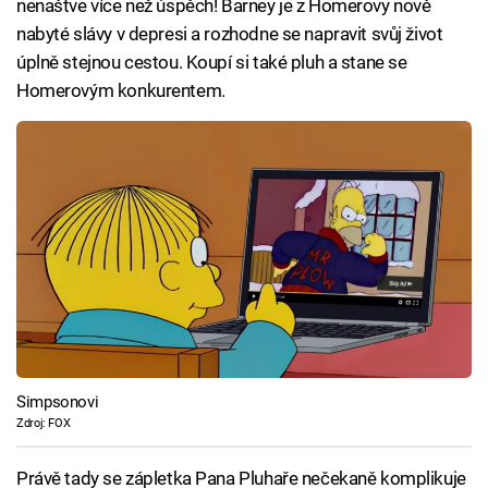
nenaštve více než úspěch! Barney je z Homerovy nově
nabyté slávy v depresi a rozhodne se napravit svůj život
úplně stejnou cestou. Koupí si také pluh a stane se
Homerovým konkurentem.
Simpsonovi
Zdroj: FOX
Právě tady se zápletka Pana Pluhaře nečekaně komplikuje