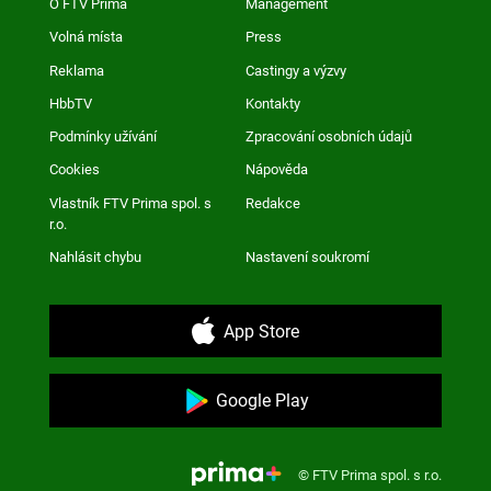
O FTV Prima
Management
Volná místa
Press
Reklama
Castingy a výzvy
HbbTV
Kontakty
Podmínky užívání
Zpracování osobních údajů
Cookies
Nápověda
Vlastník FTV Prima spol. s
Redakce
r.o.
Nahlásit chybu
Nastavení soukromí
App Store
Google Play
© FTV Prima spol. s r.o.