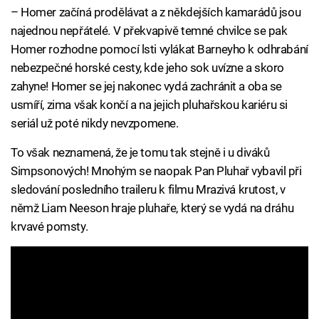
– Homer začíná prodělávat a z někdejších kamarádů jsou
najednou nepřátelé. V překvapivě temné chvilce se pak
Homer rozhodne pomocí lsti vylákat Barneyho k odhrabání
nebezpečné horské cesty, kde jeho sok uvízne a skoro
zahyne! Homer se jej nakonec vydá zachránit a oba se
usmíří, zima však končí a na jejich pluhařskou kariéru si
seriál už poté nikdy nevzpomene.
To však neznamená, že je tomu tak stejně i u diváků
Simpsonových! Mnohým se naopak Pan Pluhař vybavil při
sledování posledního traileru k filmu Mrazivá krutost, v
němž Liam Neeson hraje pluhaře, který se vydá na dráhu
krvavé pomsty.