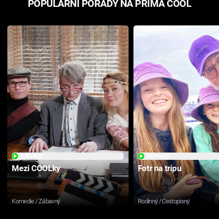
POPULÁRNÍ POŘADY NA PRIMA COOL
PŘEHRÁT
PŘEHRÁT
Mezi COOLky
Fotr na tripu
Komedie / Zábavný
Rodinný / Cestopisný