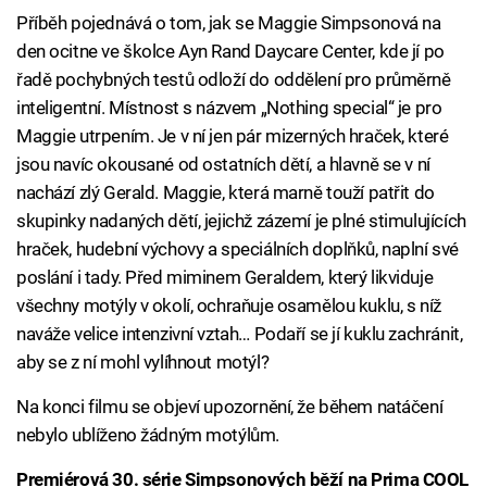
Příběh pojednává o tom, jak se Maggie Simpsonová na
den ocitne ve školce Ayn Rand Daycare Center, kde jí po
řadě pochybných testů odloží do oddělení pro průměrně
inteligentní. Místnost s názvem „Nothing special“ je pro
Maggie utrpením. Je v ní jen pár mizerných hraček, které
jsou navíc okousané od ostatních dětí, a hlavně se v ní
nachází zlý Gerald. Maggie, která marně touží patřit do
skupinky nadaných dětí, jejichž zázemí je plné stimulujících
hraček, hudební výchovy a speciálních doplňků, naplní své
poslání i tady. Před miminem Geraldem, který likviduje
všechny motýly v okolí, ochraňuje osamělou kuklu, s níž
naváže velice intenzivní vztah… Podaří se jí kuklu zachránit,
aby se z ní mohl vylíhnout motýl?
Na konci filmu se objeví upozornění, že během natáčení
nebylo ublíženo žádným motýlům.
Premiérová 30. série Simpsonových běží na Prima COOL