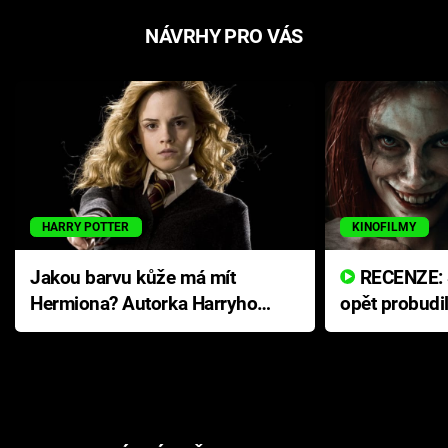
NÁVRHY PRO VÁS
HARRY POTTER
KINOFILMY
Jakou barvu kůže má mít
RECENZE: Smrtelné zlo se
Hermiona? Autorka Harryho
opět probudi
Pottera přišla s ráznou
přichází s n
odpovědí
hororovou n