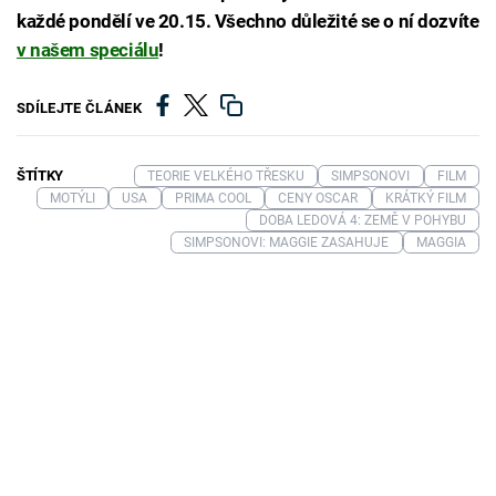
každé pondělí ve 20.15. Všechno důležité se o ní dozvíte
v našem speciálu
!
SDÍLEJTE ČLÁNEK
ŠTÍTKY
TEORIE VELKÉHO TŘESKU
SIMPSONOVI
FILM
MOTÝLI
USA
PRIMA COOL
CENY OSCAR
KRÁTKÝ FILM
DOBA LEDOVÁ 4: ZEMĚ V POHYBU
SIMPSONOVI: MAGGIE ZASAHUJE
MAGGIA