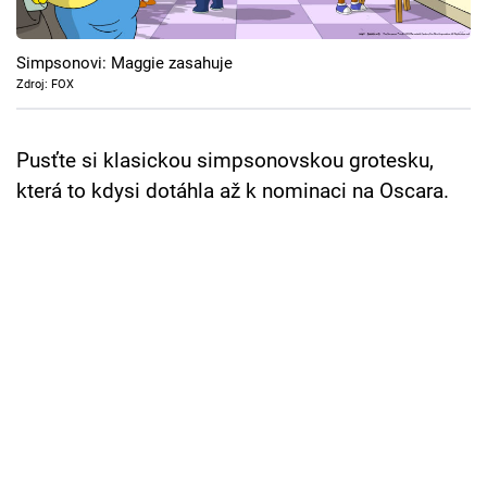
Cool Esport
Simpsonovi: Maggie zasahuje
Pořady
Zdroj: FOX
TV Program
Pusťte si klasickou simpsonovskou grotesku,
Sledujte prima+
která to kdysi dotáhla až k nominaci na Oscara.
Přihlášení
Sledujte nás