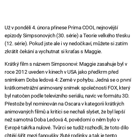
Už v pondělí 4. února přinese Prima COOL nejnovější
epizody Simpsonových (30. série) a Teorie velkého třesku
(12. série). Pokud jste ale i vy nedočkaví, můžete si zatím
zkrátit čekání a vychutnat si kraťas s Maggie.
Krátký film s názvem Simpsonovi: Maggie zasahuje byl v
roce 2012 uveden v kinech v USA jako předkrm před
snímkem Doba ledová 4: Země v pohybu. Jedná se o první
krátkometrážní animovaný snímek společnosti FOX, který
byl natočen podle televizního seriálu, navíc ve formátu 3D.
Přestože byl nominován na Oscara v kategorii krátkých
animovaných filmů a kritici se nechali slyšet, že byl lepší
než samotná Doba Ledová 4, povědomí o něm bylo v
Evropě takřka nulové. Tvůrci se tudíž rozhodli, že toto dílo
chtějí šířit mezi fanoušky žluté rodinky, a tak je tento