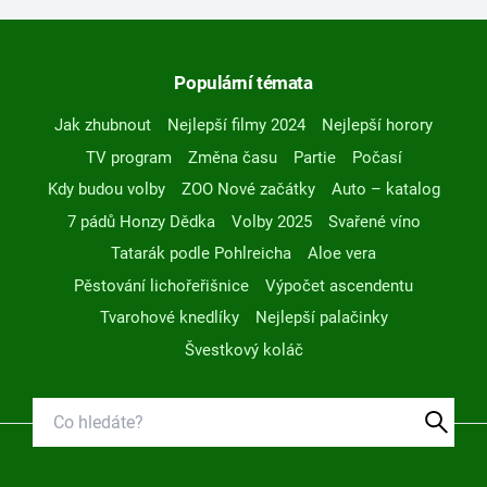
Populární témata
Jak zhubnout
Nejlepší filmy 2024
Nejlepší horory
TV program
Změna času
Partie
Počasí
Kdy budou volby
ZOO Nové začátky
Auto – katalog
7 pádů Honzy Dědka
Volby 2025
Svařené víno
Tatarák podle Pohlreicha
Aloe vera
Pěstování lichořeřišnice
Výpočet ascendentu
Tvarohové knedlíky
Nejlepší palačinky
Švestkový koláč