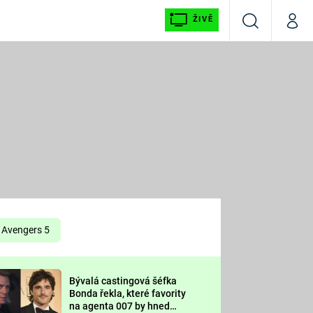
ŽIVĚ
Vyhledávání
Můj p
Prima+
É
CNN Prima NEWS
E
Prima FRESH
ŠÍ
Prima LIVING
E
Prima Ženy
Avengers 5
Prima LAJK
Bývalá castingová šéfka
OOL
Bonda řekla, které favority
Sledujte nás
na agenta 007 by hned