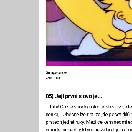
Simpsonovi
Zdroj: FOX
05) Její první slovo je...
... táta! Což je shodou okolností slovo, 
neříkají. Obecně lze říct, že jde počet dí
prstech jedné ruky. Mezi celkem sedmi ep
čarodějnické díly, které nelze brát jako "ká