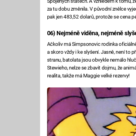
Spojených státech. A vzhledem k tomu, že
za tu dobu změnila. V původní znělce vyj
pak jen 483,52 dolarů, protože se cena pé
06) Nejméně viděna, nejméně slyš
Ačkoliv má Simpsonovic rodinka oficiálně
a skoro vždy i ke slyšení. Jasně, není to p
stranu, batolata jsou obvykle nemálo hluč
Stewieho, nelze se zbavit dojmu, že anim
realita, takže má Maggie velké rezervy!