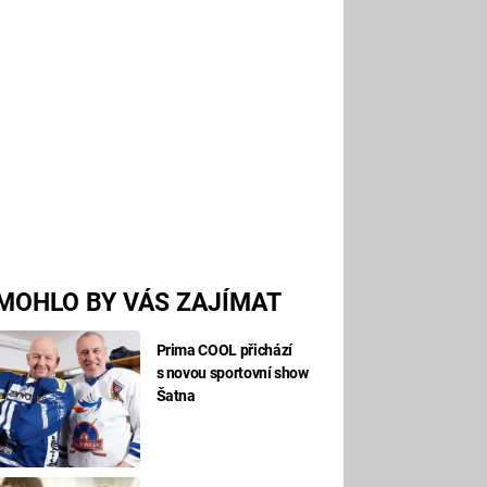
MOHLO BY VÁS ZAJÍMAT
Prima COOL přichází
s novou sportovní show
Šatna