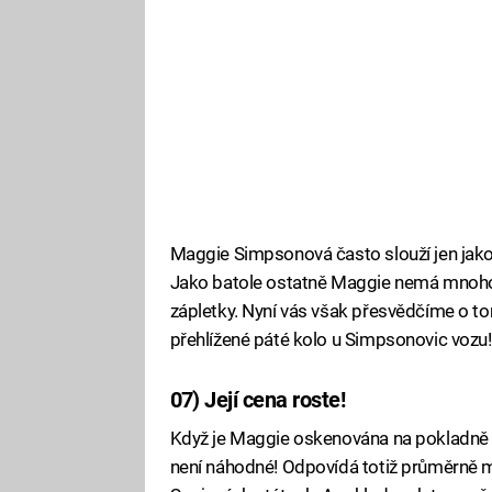
Maggie Simpsonová často slouží jen jako
Jako batole ostatně Maggie nemá mnoho v
zápletky. Nyní vás však přesvědčíme o tom
přehlížené páté kolo u Simpsonovic vozu!
07) Její cena roste!
Když je Maggie oskenována na pokladně bě
není náhodné! Odpovídá totiž průměrně mě