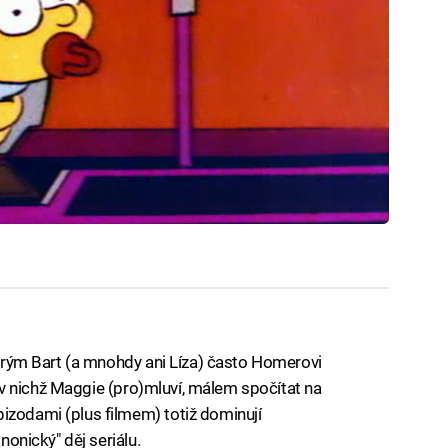
kterým Bart (a mnohdy ani Líza) často Homerovi
lů, v nichž Maggie (pro)mluví, málem spočítat na
izodami (plus filmem) totiž dominují
nonický" děj seriálu.