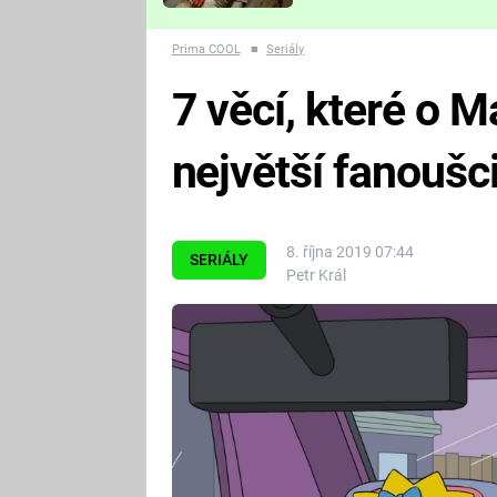
Které děsivé pecky vám
nejvíc zvednou tep?
Prima COOL
■
Seriály
7 věcí, které o M
největší fanouš
8. října 2019 07:44
SERIÁLY
Petr Král