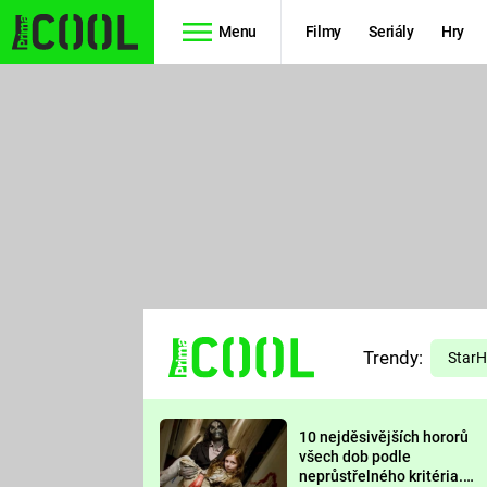
Menu
Filmy
Seriály
Hry
Seriály
Filmy
SIMPSONOVI
STAR WARS
HVĚZDNÁ
AVENGERS
BRÁNA
RYCHLE A
TEORIE
ZBĚSILE 10
Trendy:
VELKÉHO
Star
PREDÁTOR
TŘESKU
10 nejděsivějších hororů
FUTURAMA
všech dob podle
neprůstřelného kritéria.