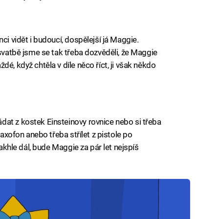
ci vidět i budoucí, dospělejší já Maggie.
 svatbě jsme se tak třeba dozvěděli, že Maggie
é, když chtěla v díle něco říct, ji však někdo
at z kostek Einsteinovy rovnice nebo si třeba
saxofon anebo třeba střílet z pistole po
takhle dál, bude Maggie za pár let nejspíš