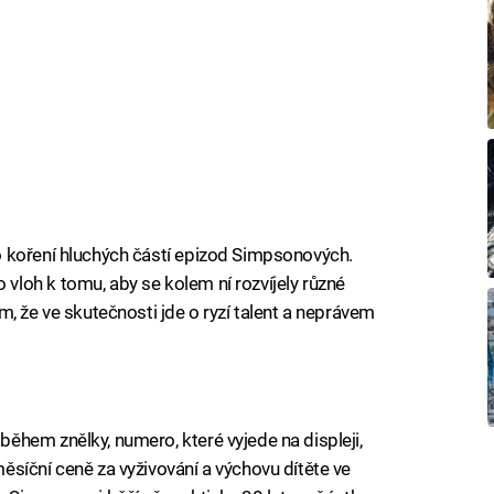
 koření hluchých částí epizod Simpsonových.
loh k tomu, aby se kolem ní rozvíjely různé
, že ve skutečnosti jde o ryzí talent a neprávem
hem znělky, numero, které vyjede na displeji,
síční ceně za vyživování a výchovu dítěte ve