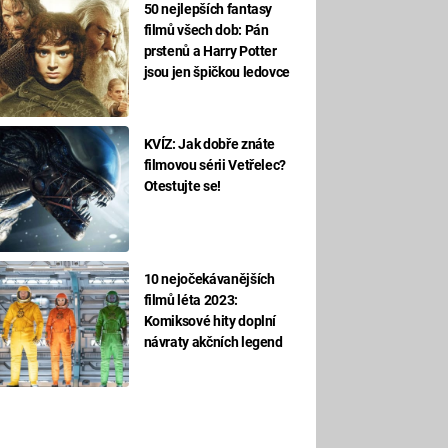
50 nejlepších fantasy
filmů všech dob: Pán
prstenů a Harry Potter
jsou jen špičkou ledovce
KVÍZ: Jak dobře znáte
filmovou sérii Vetřelec?
Otestujte se!
10 nejočekávanějších
filmů léta 2023:
Komiksové hity doplní
návraty akčních legend