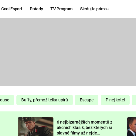
Cool Esport
Pořady
TV Program
Sledujte prima+
Hry
Zábava
MAFIA
ZÁBAVN
GALERI
GTA 6
NEJLEP
KINGDOM
KOMEDI
COME:
DELIVERANCE
CHUCK
House
Buffy, přemožitelka upírů
Escape
Plnej kotel
NORRIS
ESPORT
6 nejbizarnějších momentů z
DEADP
akčních klasik, bez kterých si
slavné filmy už nejde