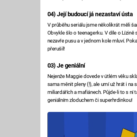
04) Její budoucí já nezastaví ústa
V průběhu seriálu jsme několikrát měli šan
Obvykle šlo o teenagerku. V díle o Lízině
nezavře pusu a v jednom kole mluví. Pokažd
přerušil!
03) Je geniální
Nejenže Maggie dovede v útlém věku sklád
sama měnit pleny (!), ale umí už hrát i na 
miliardářích a mafiánech. Půjde-li to s ní 
geniálním zloduchem či superhrdinkou!