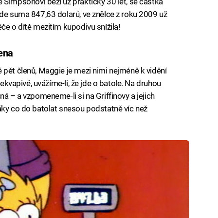
 Simpsonovi běží už prakticky 30 let, se částka
ede suma 847,63 dolarů, ve znělce z roku 2009 už
če o dítě mezitím kupodivu snížila!
ena
 pět členů, Maggie je mezi nimi nejméně k vidění
řekvapivé, uvážíme-li, že jde o batole. Na druhou
ná – a vzpomeneme-li si na Griffinovy a jejich
áky co do batolat snesou podstatně víc než