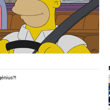
génius?!