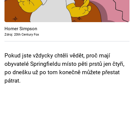
Cool Esport
Pořady
Homer Simpson
TV Program
Zdroj: 20th Century Fox
Sledujte prima+
Pokud jste vždycky chtěli vědět, proč mají
obyvatelé Springfieldu místo pěti prstů jen čtyři,
Přihlášení
po dnešku už po tom konečně můžete přestat
pátrat.
Sledujte nás