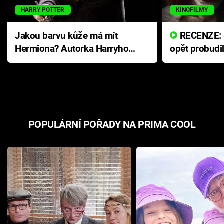
HARRY POTTER
KINOFILMY
Jakou barvu kůže má mít
RECENZE: Smrtelné zlo se
Hermiona? Autorka Harryho
opět probudi
Pottera přišla s ráznou
přichází s n
odpovědí
hororovou n
POPULÁRNÍ POŘADY NA PRIMA COOL