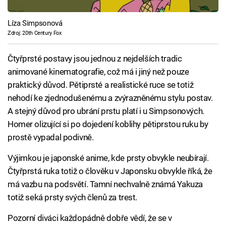
Líza Simpsonová
Zdroj: 20th Century Fox
Čtyřprsté postavy jsou jednou z nejdelších tradic
animované kinematografie, což má i jiný než pouze
praktický důvod. Pětiprsté a realistické ruce se totiž
nehodí ke zjednodušenému a zvýrazněnému stylu postav.
A stejný důvod pro ubrání prstu platí i u Simpsonových.
Homer olizující si po dojedení koblihy pětiprstou ruku by
prostě vypadal podivně.
Výjimkou je japonské anime, kde prsty obvykle neubírají.
Čtyřprstá ruka totiž o člověku v Japonsku obvykle říká, že
má vazbu na podsvětí. Tamní nechvalně známá Yakuza
totiž seká prsty svých členů za trest.
Pozorní diváci každopádně dobře vědí, že se v