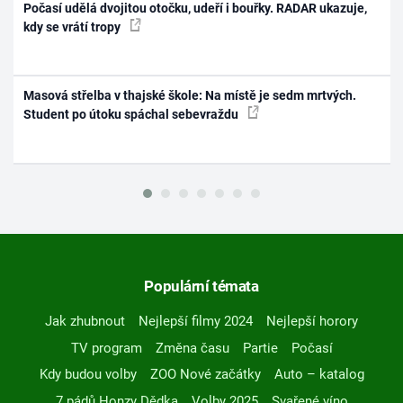
Počasí udělá dvojitou otočku, udeří i bouřky. RADAR ukazuje,
kdy se vrátí tropy
Masová střelba v thajské škole: Na místě je sedm mrtvých.
Student po útoku spáchal sebevraždu
Populární témata
Jak zhubnout
Nejlepší filmy 2024
Nejlepší horory
TV program
Změna času
Partie
Počasí
Kdy budou volby
ZOO Nové začátky
Auto – katalog
7 pádů Honzy Dědka
Volby 2025
Svařené víno