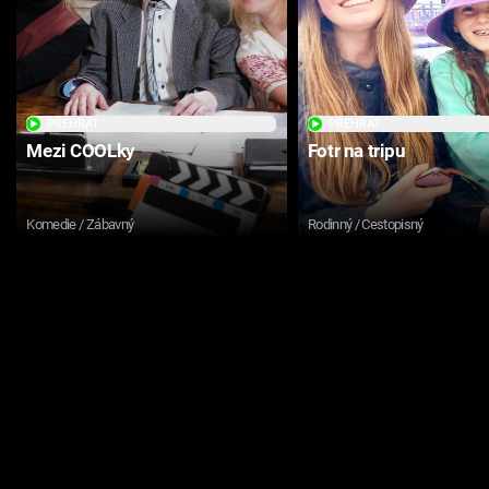
PŘEHRÁT
PŘEHRÁT
Mezi COOLky
Fotr na tripu
Komedie / Zábavný
Rodinný / Cestopisný