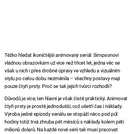
Těžko hledat ikoničtější animovaný seriál. Simpsonovi
vládnou obrazovkám už více než třicet let, jedna věc se
však u nich i přes drobné úpravy ve vzhledu a vizuálním
stylu po celou dobu nezměnila – všechny postavy mají
pouze čtyři prsty. Proč se tak jejich tvůrci rozhodli?
Důvodů je více, ten hlavní je však čistě praktický. Animovat
čtyři prsty je prostě jednodušší, což ušetří čas i náklady.
Výroba jedné epizody seriálu se stopáží něco pod půl
hodiny totiž trvá zhruba pět měsíců s náklady kolem pěti
milionů dolarů. Na každé nové sérii tak musí pracovat