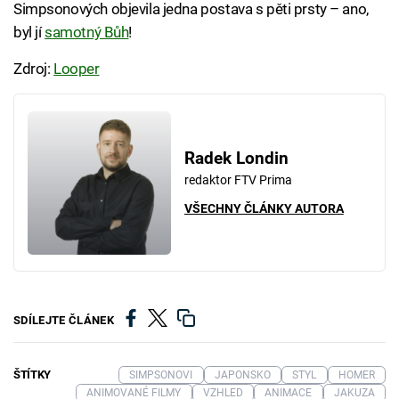
Simpsonových objevila jedna postava s pěti prsty – ano,
byl jí
samotný Bůh
!
Zdroj:
Looper
Radek Londin
redaktor FTV Prima
VŠECHNY ČLÁNKY AUTORA
SDÍLEJTE ČLÁNEK
ŠTÍTKY
SIMPSONOVI
JAPONSKO
STYL
HOMER
ANIMOVANÉ FILMY
VZHLED
ANIMACE
JAKUZA