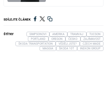
SDÍLEJTE ČLÁNEK
ŠTÍTKY
SIMPSONOVI
AMERIKA
TRAMVAJ
TUCSON
PORTLAND
OREGON
ČESKO
ZAJÍMAVOST
ŠKODA TRANSPORTATION
VĚDĚLI JSTE?
CZECH MADE
MAGGIA
ŠKODA 10T
INEKON GROUP