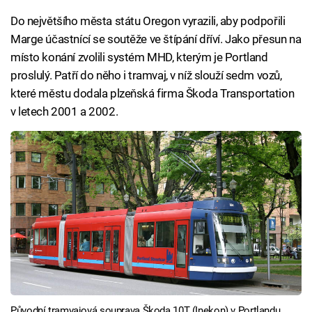
Do největšího města státu Oregon vyrazili, aby podpořili
Marge účastnící se soutěže ve štípání dříví. Jako přesun na
místo konání zvolili systém MHD, kterým je Portland
proslulý. Patří do něho i tramvaj, v níž slouží sedm vozů,
které městu dodala plzeňská firma Škoda Transportation
v letech 2001 a 2002.
Původní tramvajová souprava Škoda 10T (Inekon) v Portlandu