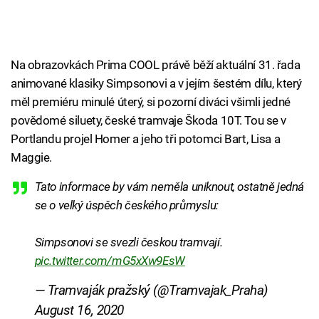
Na obrazovkách Prima COOL právě běží aktuální 31. řada
animované klasiky Simpsonovi a v jejím šestém dílu, který
měl premiéru minulé úterý, si pozorní diváci všimli jedné
povědomé siluety, české tramvaje Škoda 10T. Tou se v
Portlandu projel Homer a jeho tři potomci Bart, Lisa a
Maggie.
Tato informace by vám neměla uniknout, ostatně jedná
se o velký úspěch českého průmyslu:
Simpsonovi se svezli českou tramvají.
pic.twitter.com/mG5xXw9EsW
— Tramvaják pražský (@Tramvajak_Praha)
August 16, 2020