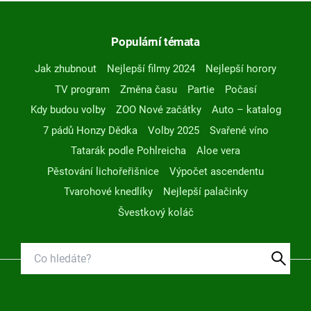
Populární témata
Jak zhubnout
Nejlepší filmy 2024
Nejlepší horory
TV program
Změna času
Partie
Počasí
Kdy budou volby
ZOO Nové začátky
Auto – katalog
7 pádů Honzy Dědka
Volby 2025
Svařené víno
Tatarák podle Pohlreicha
Aloe vera
Pěstování lichořeřišnice
Výpočet ascendentu
Tvarohové knedlíky
Nejlepší palačinky
Švestkový koláč