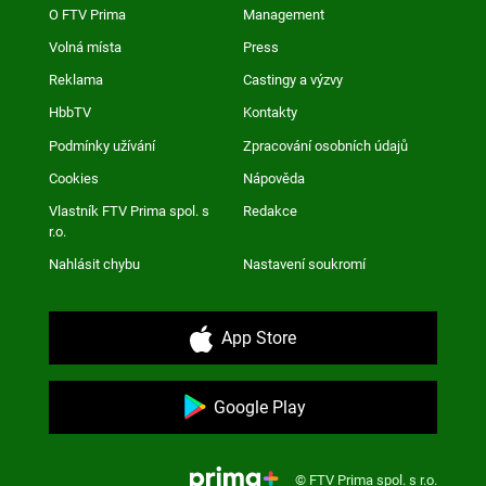
O FTV Prima
Management
Volná místa
Press
Reklama
Castingy a výzvy
HbbTV
Kontakty
Podmínky užívání
Zpracování osobních údajů
Cookies
Nápověda
Vlastník FTV Prima spol. s
Redakce
r.o.
Nahlásit chybu
Nastavení soukromí
App Store
Google Play
© FTV Prima spol. s r.o.