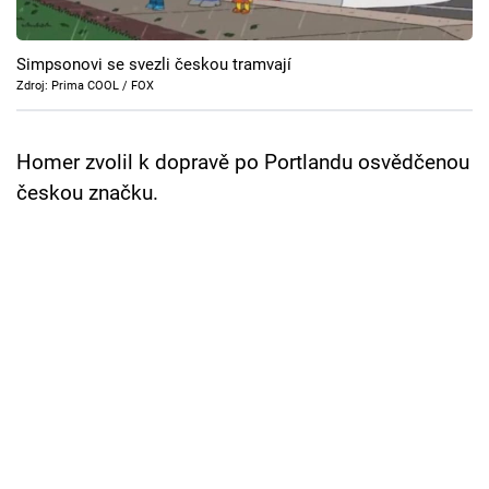
Cool Esport
Simpsonovi se svezli českou tramvají
Pořady
Zdroj: Prima COOL / FOX
TV Program
Homer zvolil k dopravě po Portlandu osvědčenou
Sledujte prima+
českou značku.
Přihlášení
Sledujte nás