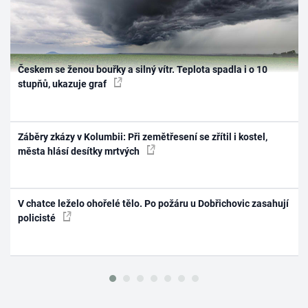
Českem se ženou bouřky a silný vítr. Teplota spadla i o 10
stupňů, ukazuje graf
Záběry zkázy v Kolumbii: Při zemětřesení se zřítil i kostel,
města hlásí desítky mrtvých
V chatce leželo ohořelé tělo. Po požáru u Dobřichovic zasahují
policisté