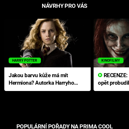
NÁVRHY PRO VÁS
HARRY POTTER
KINOFILMY
Jakou barvu kůže má mít
RECENZE: Smrtelné zlo se
Hermiona? Autorka Harryho
opět probudi
Pottera přišla s ráznou
přichází s n
odpovědí
hororovou n
POPULÁRNÍ POŘADY NA PRIMA COOL