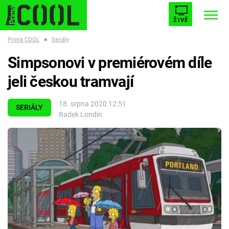
ŽIVĚ
Prima COOL
■
Seriály
STARHOUSE
BUFFY, PŘEMOŽITELKA UPÍRŮ
Trendy:
Simpsonovi v premiérovém díle
ESCAPE
PLNEJ KOTEL
AVENGERS 5
jeli českou tramvají
18. srpna 2020 12:51
SERIÁLY
Radek Londin
Témata
Filmy
Seriály
Hry