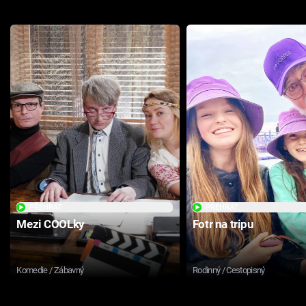
PŘEHRÁT
PŘEHRÁT
Mezi COOLky
Fotr na tripu
Komedie / Zábavný
Rodinný / Cestopisný