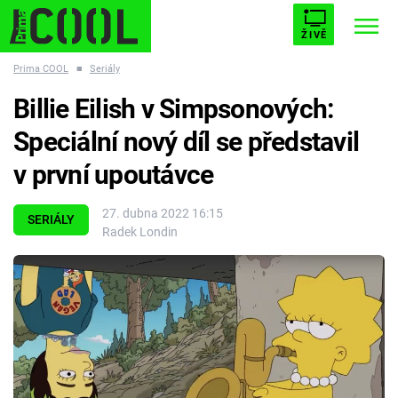
ŽIVĚ
Prima COOL
■
Seriály
STARHOUSE
BUFFY, PŘEMOŽITELKA UPÍRŮ
Trendy:
Billie Eilish v Simpsonových:
ESCAPE
PLNEJ KOTEL
AVENGERS 5
Speciální nový díl se představil
v první upoutávce
27. dubna 2022 16:15
SERIÁLY
Radek Londin
Témata
Filmy
Seriály
Hry