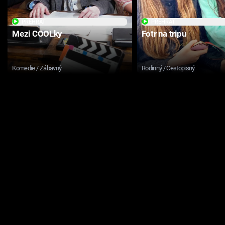
PŘEHRÁT
PŘEHRÁT
Mezi COOLky
Fotr na tripu
Komedie / Zábavný
Rodinný / Cestopisný