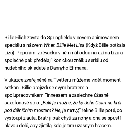
Billie Eilish zavítá do Springfieldu v novém animovaném
speciálu s názvem
When Billie Met Lisa
(Když Billie potkala
Lízu). Populární zpěvačka v něm náhodou narazí na Lízu a
společně pak předělají ikonickou znělku seriálu od
hudebního skladatele Dannyho Elfmana.
V ukázce zveřejněné na Twitteru můžeme vidět moment
setkání. Billie projíždí se svým bratrem a
spolupracovníkem Finneasem a zaslechne úžasné
saxofonové sólo.
„Fakt je možné, že by John Coltrane hrál
pod dálničním mostem? Ne, je mrtvý,
“ řekne Billie poté, co
vystoupí z auta. Bratr ji pak chytí za nohy a ona se spustí
hlavou dolů, aby zjistila, kdo je tím úžasným hráčem.