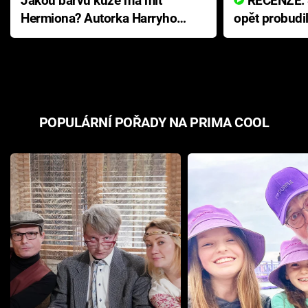
Jakou barvu kůže má mít
RECENZE: Smrtelné zlo se
Hermiona? Autorka Harryho
opět probudi
Pottera přišla s ráznou
přichází s n
odpovědí
hororovou n
POPULÁRNÍ POŘADY NA PRIMA COOL