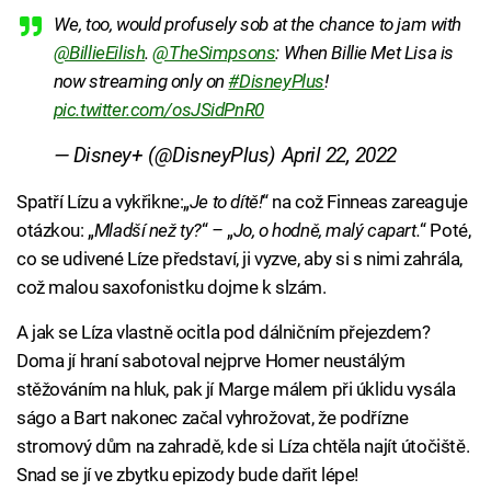
We, too, would profusely sob at the chance to jam with
@BillieEilish
.
@TheSimpsons
: When Billie Met Lisa is
now streaming only on
#DisneyPlus
!
pic.twitter.com/osJSidPnR0
— Disney+ (@DisneyPlus)
April 22, 2022
Spatří Lízu a vykřikne:„
Je to dítě!
“ na což Finneas zareaguje
otázkou: „
Mladší než ty?
“
–
„
Jo, o hodně, malý capart.
“ Poté,
co se udivené Líze představí, ji vyzve, aby si s nimi zahrála,
což malou saxofonistku dojme k slzám.
A jak se Líza vlastně ocitla pod dálničním přejezdem?
Doma jí hraní sabotoval nejprve Homer neustálým
stěžováním na hluk, pak jí Marge málem při úklidu vysála
ságo a Bart nakonec začal vyhrožovat, že podřízne
stromový dům na zahradě, kde si Líza chtěla najít útočiště.
Snad se jí ve zbytku epizody bude dařit lépe!