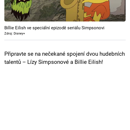
Cool Esport
Pořady
Billie Eilish ve speciální epizodě seriálu Simpsonovi
TV Program
Zdroj: Disney+
Sledujte prima+
Připravte se na nečekané spojení dvou hudebních
talentů – Lízy Simpsonové a Billie Eilish!
Přihlášení
Sledujte nás