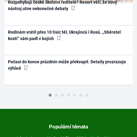
Rozpohybují české školství ředitelé? Resort věří, že nový
nástroj utne nekonečné debaty
Rodinám vrátil přes 10 tisíc těl, Ukrajinců i Rusů. „Sběratel
kostí“ sám padl v bojích
Počasí do konce prázdnin může překvapit. Detaily prozrazuje
výhled
Populární témata