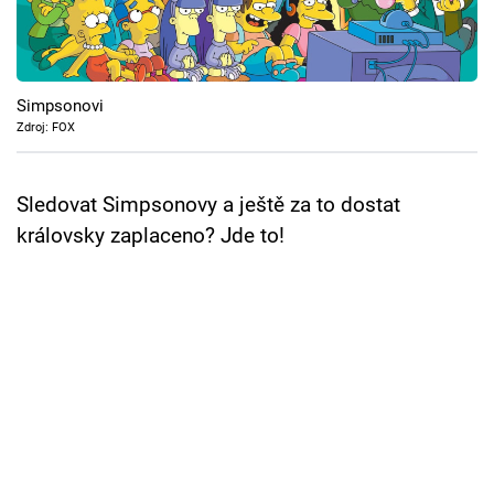
Cool Esport
Pořady
Simpsonovi
TV Program
Zdroj: FOX
Sledujte prima+
Sledovat Simpsonovy a ještě za to dostat
královsky zaplaceno? Jde to!
Přihlášení
Sledujte nás