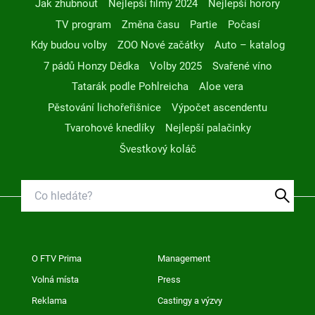
Jak zhubnout
Nejlepší filmy 2024
Nejlepší horory
TV program
Změna času
Partie
Počasí
Kdy budou volby
ZOO Nové začátky
Auto – katalog
7 pádů Honzy Dědka
Volby 2025
Svařené víno
Tatarák podle Pohlreicha
Aloe vera
Pěstování lichořeřišnice
Výpočet ascendentu
Tvarohové knedlíky
Nejlepší palačinky
Švestkový koláč
O FTV Prima
Management
Volná místa
Press
Reklama
Castingy a výzvy