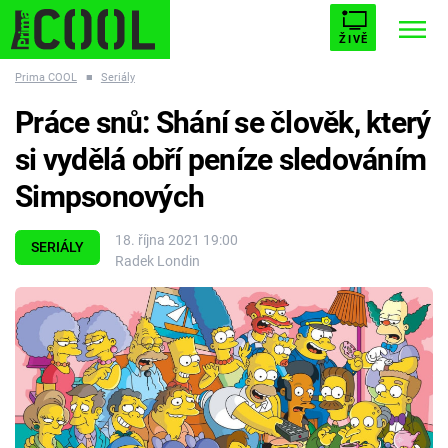
ŽIVĚ
Prima COOL
■
Seriály
STARHOUSE
BUFFY, PŘEMOŽITELKA UPÍRŮ
Trendy:
Práce snů: Shání se člověk, který
ESCAPE
PLNEJ KOTEL
AVENGERS 5
si vydělá obří peníze sledováním
Simpsonových
18. října 2021 19:00
SERIÁLY
Radek Londin
Témata
Filmy
Seriály
Hry