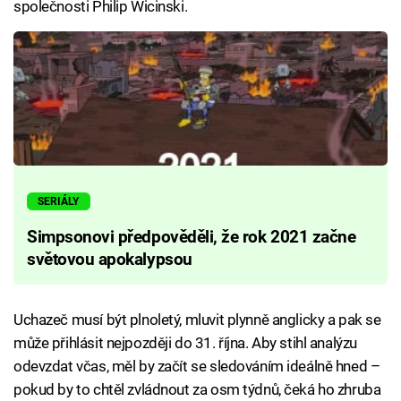
společnosti Philip Wicinski.
SERIÁLY
Simpsonovi předpověděli, že rok 2021 začne
světovou apokalypsou
Uchazeč musí být plnoletý, mluvit plynně anglicky a pak se
může přihlásit nejpozději do 31. října. Aby stihl analýzu
odevzdat včas, měl by začít se sledováním ideálně hned –
pokud by to chtěl zvládnout za osm týdnů, čeká ho zhruba