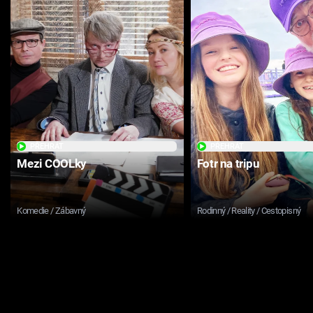
PŘEHRÁT
PŘEHRÁT
Mezi COOLky
Fotr na tripu
Komedie / Zábavný
Rodinný / Reality / Cestopisný