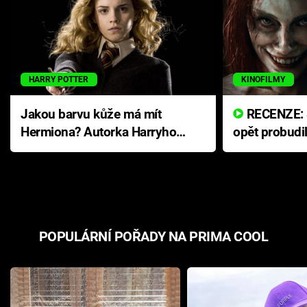
HARRY POTTER
KINOFILMY
Jakou barvu kůže má mít
RECENZE: Smrtelné zlo se
Hermiona? Autorka Harryho
opět probudi
Pottera přišla s ráznou
přichází s n
odpovědí
hororovou n
POPULÁRNÍ POŘADY NA PRIMA COOL