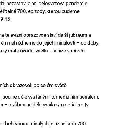
seriál nezastavila ani celosvětová pandemie
řitelné 700. epizody, kterou budeme
19:45.
na televizní obrazovce slaví další jubileum a
erém nahlédneme do jejich minulosti – do doby,
ady máte úvodní znělku... a níže spoustu
iled to fetch
izních obrazovek po celém světě.
i jsou nejdéle vysílaným komediálním seriálem,
 – a vůbec nejdéle vysílaným seriálem (v
Příběh Vánoc minulých je už celkem 700.