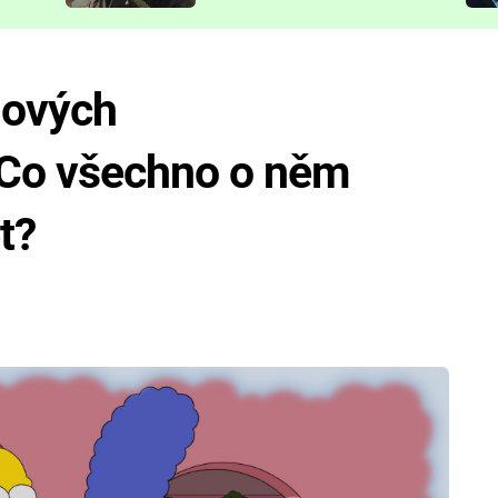
představit
nových
 Co všechno o něm
t?