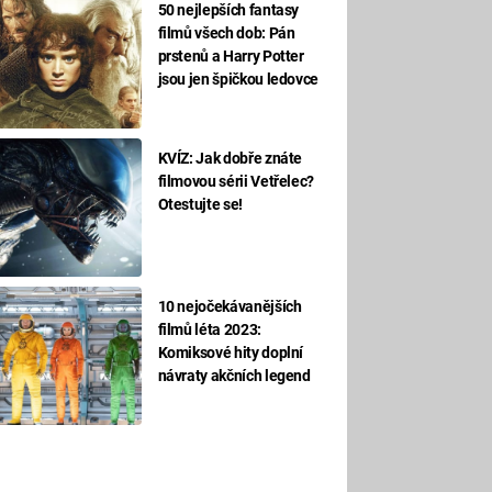
50 nejlepších fantasy
filmů všech dob: Pán
prstenů a Harry Potter
jsou jen špičkou ledovce
KVÍZ: Jak dobře znáte
filmovou sérii Vetřelec?
Otestujte se!
10 nejočekávanějších
filmů léta 2023:
Komiksové hity doplní
návraty akčních legend