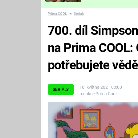
Které děsivé pecky vám
nejvíc zvednou tep?
Prima COOL
■
Seriály
700. díl Simpso
na Prima COOL:
potřebujete vědě
10. května 2021 00:00
SERIÁLY
redakce Prima Cool