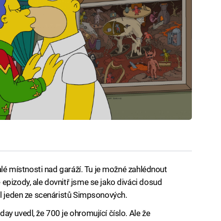
malé místnosti nad garáží. Tu je možné zahlédnout
epizody, ale dovnitř jsme se jako diváci dosud
dl jeden ze scenáristů Simpsonových.
y uvedl, že 700 je ohromující číslo. Ale že