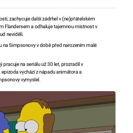
sti, zachycuje další zádrhel v (ne)přátelském
 Flandersem a odhaluje tajemnou místnost v
d neviděli.
u na Simpsonovy v době před narozením malé
racuje na seriálu už 30 let, prozradil v
. epizoda vychází z nápadu animátora a
mpsonovy vymyslel.