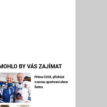
MOHLO BY VÁS ZAJÍMAT
Prima COOL přichází
s novou sportovní show
Šatna