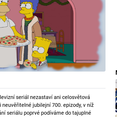
levizní seriál nezastaví ani celosvětová
euvěřitelné jubilejní 700. epizody, v níž
ílání seriálu poprvé podíváme do tajuplné