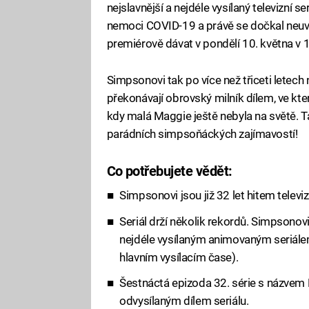
nejslavnější a nejdéle vysílaný televizní 
nemoci COVID-19 a právě se dočkal neuvě
premiérově dávat v pondělí 10. května v 
Simpsonovi tak po více než třiceti letech 
překonávají obrovský milník dílem, ve kt
kdy malá Maggie ještě nebyla na světě. T
parádních simpsoňáckých zajímavostí!
Co potřebujete vědět:
Fa
Simpsonovi jsou již 32 let hitem telev
Seriál drží několik rekordů. Simpsonov
nejdéle vysílaným animovaným seriálem
hlavním vysílacím čase).
Šestnáctá epizoda 32. série s názvem 
odvysílaným dílem seriálu.