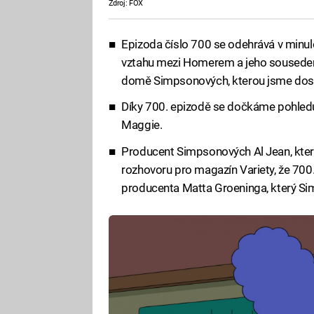
Zdroj: FOX
Epizoda číslo 700 se odehrává v minulo
vztahu mezi Homerem a jeho sousedem
domě Simpsonových, kterou jsme dosu
Díky 700. epizodě se dočkáme pohled
Maggie.
Producent Simpsonových Al Jean, který p
rozhovoru pro magazín Variety, že 700
producenta Matta Groeninga, který Si