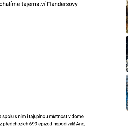
odhalíme tajemství Flandersovy
a spolu s ním i tajuplnou místnost v domě
z předchozích 699 epizod nepodívali! Ano,