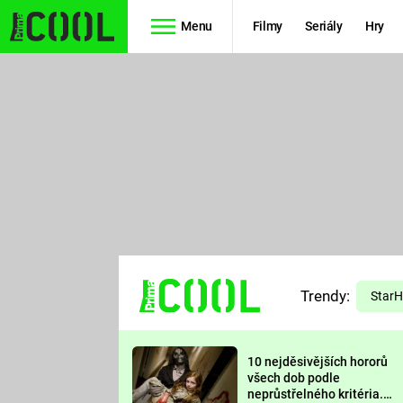
Menu
Filmy
Seriály
Hry
Seriály
Filmy
SIMPSONOVI
STAR WARS
HVĚZDNÁ
AVENGERS
BRÁNA
RYCHLE A
TEORIE
ZBĚSILE 10
Trendy:
VELKÉHO
Star
PREDÁTOR
TŘESKU
10 nejděsivějších hororů
FUTURAMA
všech dob podle
neprůstřelného kritéria.