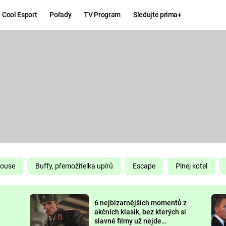
Cool Esport
Pořady
TV Program
Sledujte prima+
Hry
Zábava
MAFIA
ZÁBAVN
GALERI
GTA 6
NEJLEP
KINGDOM
KOMEDI
COME:
DELIVERANCE
CHUCK
House
Buffy, přemožitelka upírů
Escape
Plnej kotel
NORRIS
ESPORT
6 nejbizarnějších momentů z
DEADP
akčních klasik, bez kterých si
slavné filmy už nejde