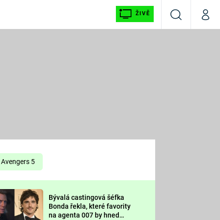
ŽIVĚ
Vyhledávání
Můj p
Prima+
É
CNN Prima NEWS
E
Prima FRESH
ŠÍ
Prima LIVING
E
Prima Ženy
Avengers 5
Prima LAJK
Bývalá castingová šéfka
OOL
Bonda řekla, které favority
Sledujte nás
na agenta 007 by hned