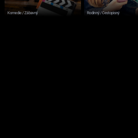
Komedie / Zábavný
Rodinný / Cestopisný