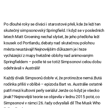
Po dlouhé roky se diváci i starostové přeli, kde že leží ten
skutečný simpsonovský Springfield. I když se v posledních
letech Matt Groening nechal slyšet, že jeho předloha leží
kousek od Portlandu, debaty nad skutečnou polohou
města neustávají! Nejnovějším důkazem je i teze
vycházející z mapy hvězdné oblohy nad animovaným
Springfieldem – podle té se totiž Simpsonovi celou dobu
odehrávali v Austrálii!
Každý divák Simpsonů dobře ví, že protinožce nemá žlutá
rodinka příliš v oblibě – epizoda Bart vs. Austrálie ostatně
patří mezi kultovní perly seriálu! Jenže co když je všecko
jinak? Nejnovější teorie se objevila v lednu 2015 poté, co
Simpsonovi v rámci 26. řady odvysílali díl The Musk Who