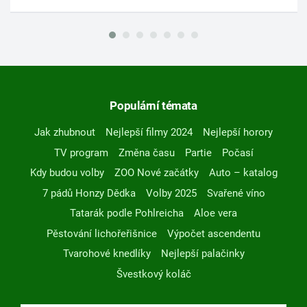
Populární témata
Jak zhubnout
Nejlepší filmy 2024
Nejlepší horory
TV program
Změna času
Partie
Počasí
Kdy budou volby
ZOO Nové začátky
Auto – katalog
7 pádů Honzy Dědka
Volby 2025
Svařené víno
Tatarák podle Pohlreicha
Aloe vera
Pěstování lichořeřišnice
Výpočet ascendentu
Tvarohové knedlíky
Nejlepší palačinky
Švestkový koláč