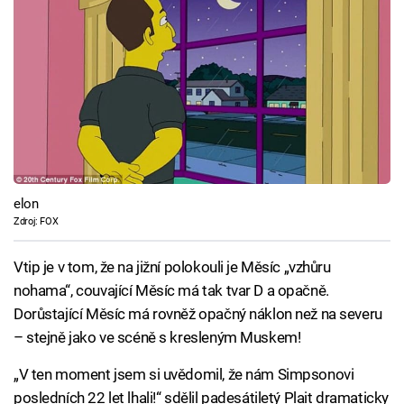
elon
Zdroj: FOX
Vtip je v tom, že na jižní polokouli je Měsíc „vzhůru
nohama“, couvající Měsíc má tak tvar D a opačně.
Dorůstající Měsíc má rovněž opačný náklon než na severu
– stejně jako ve scéně s kresleným Muskem!
„V ten moment jsem si uvědomil, že nám Simpsonovi
posledních 22 let lhali!“ sdělil padesátiletý Plait dramaticky