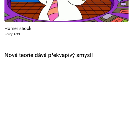
Cool Esport
Pořady
Homer shock
TV Program
Zdroj: FOX
Sledujte prima+
Nová teorie dává překvapivý smysl!
Přihlášení
Sledujte nás