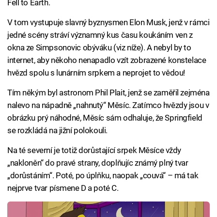
Fell to Earth.
V tom vystupuje slavný byznysmen Elon Musk, jenž v rámci
jedné scény stráví významný kus času koukáním ven z
okna ze Simpsonovic obýváku (viz níže). A nebyl by to
internet, aby někoho nenapadlo vzít zobrazené konstelace
hvězd spolu s lunárním srpkem a neprojet to vědou!
Tím někým byl astronom Phil Plait, jenž se zaměřil zejména
nalevo na nápadně „nahnutý“ Měsíc. Zatímco hvězdy jsou v
obrázku prý náhodné, Měsíc sám odhaluje, že Springfield
se rozkládá na jižní polokouli.
Na té severní je totiž dorůstající srpek Měsíce vždy
„nakloněn“ do pravé strany, doplňujíc známý plný tvar
„dorůstáním“. Poté, po úplňku, naopak „couvá“ – má tak
nejprve tvar písmene D a poté C.