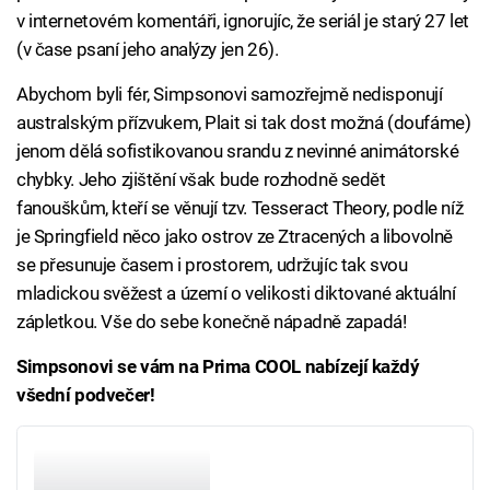
v internetovém komentáři, ignorujíc, že seriál je starý 27 let
(v čase psaní jeho analýzy jen 26).
Abychom byli fér, Simpsonovi samozřejmě nedisponují
australským přízvukem, Plait si tak dost možná (doufáme)
jenom dělá sofistikovanou srandu z nevinné animátorské
chybky. Jeho zjištění však bude rozhodně sedět
fanouškům, kteří se věnují tzv. Tesseract Theory, podle níž
je Springfield něco jako ostrov ze Ztracených a libovolně
se přesunuje časem i prostorem, udržujíc tak svou
mladickou svěžest a území o velikosti diktované aktuální
zápletkou. Vše do sebe konečně nápadně zapadá!
Simpsonovi se vám na Prima COOL nabízejí každý
všední podvečer!