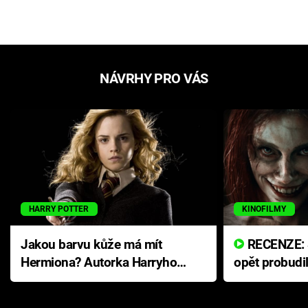
NÁVRHY PRO VÁS
HARRY POTTER
KINOFILMY
Jakou barvu kůže má mít
RECENZE: Smrtelné zlo se
Hermiona? Autorka Harryho
opět probudi
Pottera přišla s ráznou
přichází s n
odpovědí
hororovou n