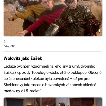
2
Zdroj: CBS
Wolovitz jako šašek
Ledaže bychom vzpomněli na jeho jiný triumf, dvorního
šaška z epizody Topologie váčkovitého poklopce. Obecně
celá renesanční kolekce byla povedená – už jen pro
Sheldonovy informace o bavorských zákonech ohledně
medoviny z 15. století.