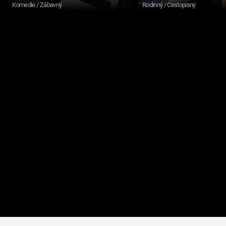
Komedie / Zábavný
Rodinný / Cestopisný