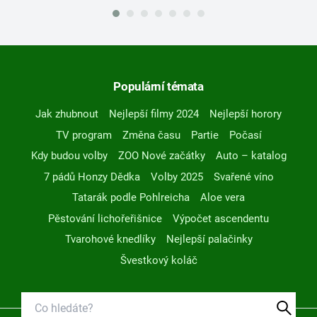
Populární témata
Jak zhubnout
Nejlepší filmy 2024
Nejlepší horory
TV program
Změna času
Partie
Počasí
Kdy budou volby
ZOO Nové začátky
Auto – katalog
7 pádů Honzy Dědka
Volby 2025
Svařené víno
Tatarák podle Pohlreicha
Aloe vera
Pěstování lichořeřišnice
Výpočet ascendentu
Tvarohové knedlíky
Nejlepší palačinky
Švestkový koláč