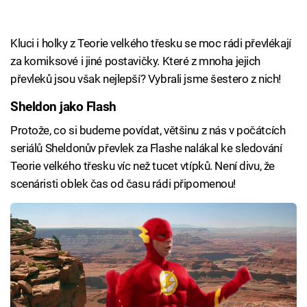
Kluci i holky z Teorie velkého třesku se moc rádi převlékají
za komiksové i jiné postavičky. Které z mnoha jejich
převleků jsou však nejlepší? Vybrali jsme šestero z nich!
Sheldon jako Flash
Protože, co si budeme povídat, většinu z nás v počátcích
seriálů Sheldonův převlek za Flashe nalákal ke sledování
Teorie velkého třesku víc než tucet vtípků. Není divu, že
scenáristi oblek čas od času rádi připomenou!