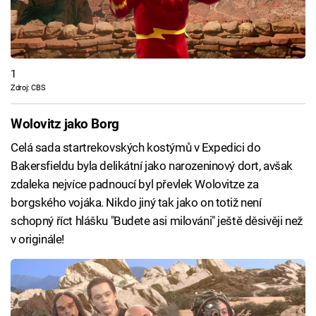
1
Zdroj: CBS
Wolovitz jako Borg
Celá sada startrekovských kostýmů v Expedici do
Bakersfieldu byla delikátní jako narozeninový dort, avšak
zdaleka nejvíce padnoucí byl převlek Wolovitze za
borgského vojáka. Nikdo jiný tak jako on totiž není
schopný říct hlášku "Budete asi milováni" ještě děsivěji než
v originále!