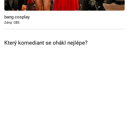
Cool Esport
bang cosplay
Pořady
Zdroj: CBS
TV Program
Který komediant se ohákl nejlépe?
Sledujte prima+
Přihlášení
Sledujte nás