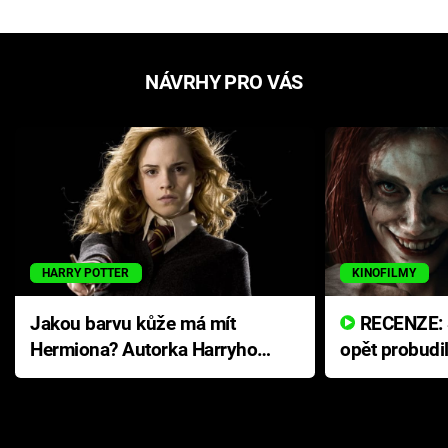
NÁVRHY PRO VÁS
HARRY POTTER
KINOFILMY
Jakou barvu kůže má mít
RECENZE: Smrtelné zlo se
Hermiona? Autorka Harryho
opět probudi
Pottera přišla s ráznou
přichází s n
odpovědí
hororovou n