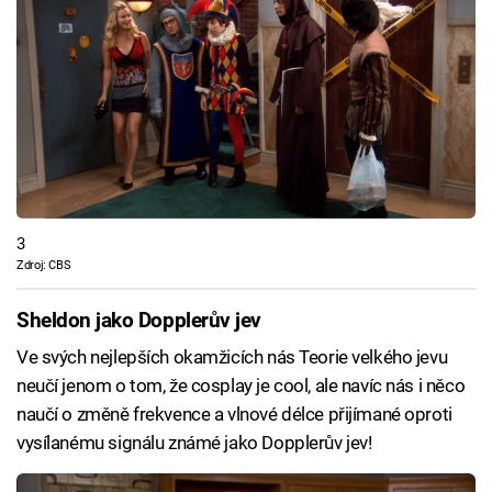
3
Zdroj: CBS
Sheldon jako Dopplerův jev
Ve svých nejlepších okamžicích nás Teorie velkého jevu
neučí jenom o tom, že cosplay je cool, ale navíc nás i něco
naučí o změně frekvence a vlnové délce přijímané oproti
vysílanému signálu známé jako Dopplerův jev!