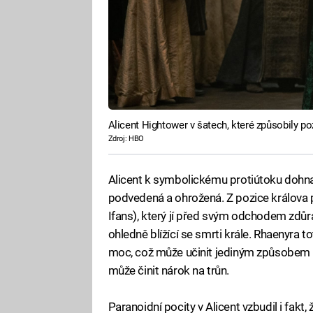
Alicent Hightower v šatech, které způsobily po
Zdroj: HBO
Alicent k symbolickému protiútoku dohnala 
podvedená a ohrožená. Z pozice králova p
Ifans), který jí před svým odchodem zdůrazn
ohledně blížící se smrti krále. Rhaenyra 
moc, což může učinit jediným způsobem – 
může činit nárok na trůn.
Paranoidní pocity v Alicent vzbudil i fakt, 