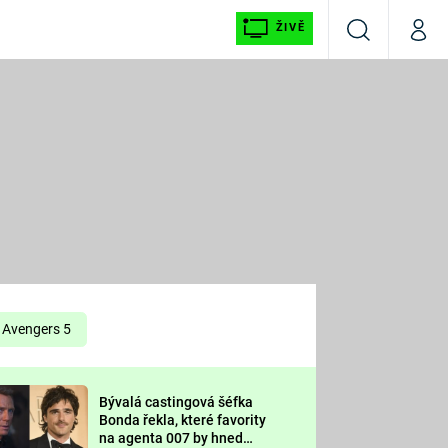
ŽIVĚ
Vyhledávání
Můj p
Prima+
É
CNN Prima NEWS
E
Prima FRESH
ŠÍ
Prima LIVING
E
Prima Ženy
Avengers 5
Prima LAJK
Bývalá castingová šéfka
OOL
Bonda řekla, které favority
Sledujte nás
na agenta 007 by hned