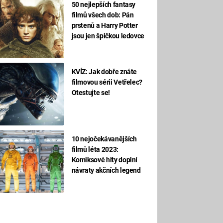
50 nejlepších fantasy
filmů všech dob: Pán
prstenů a Harry Potter
jsou jen špičkou ledovce
KVÍZ: Jak dobře znáte
filmovou sérii Vetřelec?
Otestujte se!
10 nejočekávanějších
filmů léta 2023:
Komiksové hity doplní
návraty akčních legend