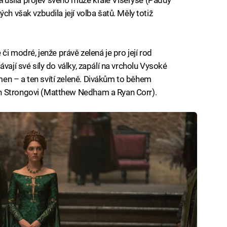
ch však vzbudila její volba šatů. Měly totiž
či modré, jenže právě zelená je pro její rod
vají své síly do války, zapálí na vrcholu Vysoké
en – a ten svítí zeleně. Divákům to během
n Strongovi (Matthew Nedham a Ryan Corr).