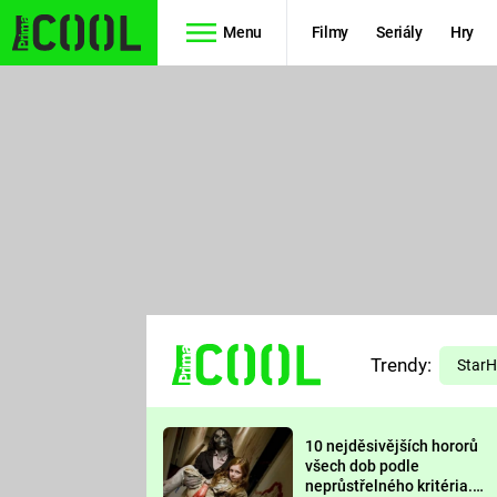
Menu
Filmy
Seriály
Hry
Seriály
Filmy
SIMPSONOVI
STAR WARS
HVĚZDNÁ
AVENGERS
BRÁNA
RYCHLE A
TEORIE
ZBĚSILE 10
Trendy:
VELKÉHO
Star
PREDÁTOR
TŘESKU
10 nejděsivějších hororů
FUTURAMA
všech dob podle
neprůstřelného kritéria.