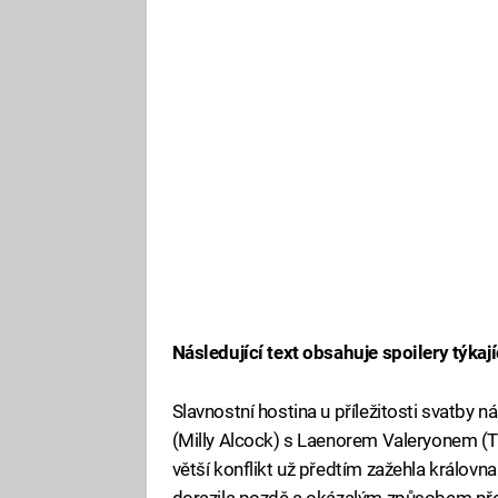
Následující text obsahuje spoilery týkají
Slavnostní hostina u příležitosti svatby
(Milly Alcock) s Laenorem Valeryonem (Th
větší konflikt už předtím zažehla královna
dorazila pozdě a okázalým způsobem přer