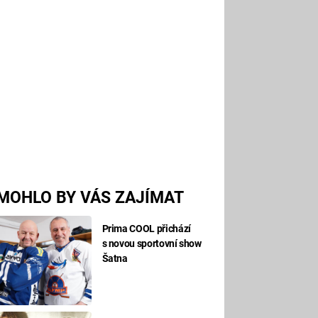
MOHLO BY VÁS ZAJÍMAT
Prima COOL přichází
s novou sportovní show
Šatna