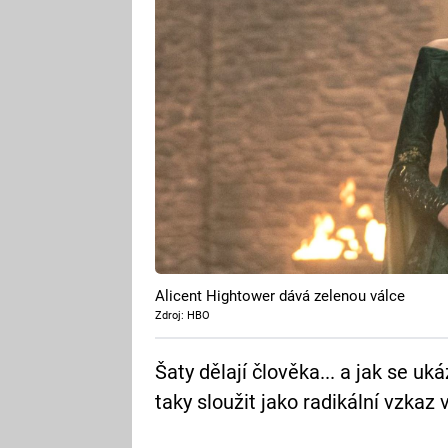
Alicent Hightower dává zelenou válce
Zdroj: HBO
Šaty dělají člověka... a jak se u
taky sloužit jako radikální vzkaz