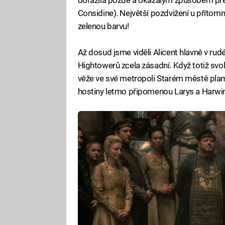
Considine). Největší pozdvižení u přítomný
zelenou barvu!
Až dosud jsme viděli Alicent hlavně v rudé 
Hightowerů zcela zásadní. Když totiž svolá
věže ve své metropoli Starém městě plam
hostiny letmo připomenou Larys a Harwi