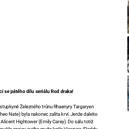
cí se pátého dílu seriálu Rod draka!
 nástupkyně Železného trůnu Rhaenyry Targaryen
eo Nate) byla nakonec zalita krví. Jenže daleko
 Alicent Hightower (Emily Carey). Do sálu totiž
ušila projev svého muže krále Viseryse (Paddy