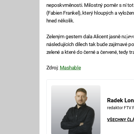
neposkvrněnosti. Milostný poměr s ní toti
(Fabien Frankel), který hloupých a vylože
hned několik.
Zeleným gestem dala Alicent jasně najevo,
Fa
následujících dílech tak bude zajímavé p
zelené a které do černé a červené, tedy t
Zdroj:
Mashable
Radek Lon
redaktor FTV 
VŠECHNY ČL