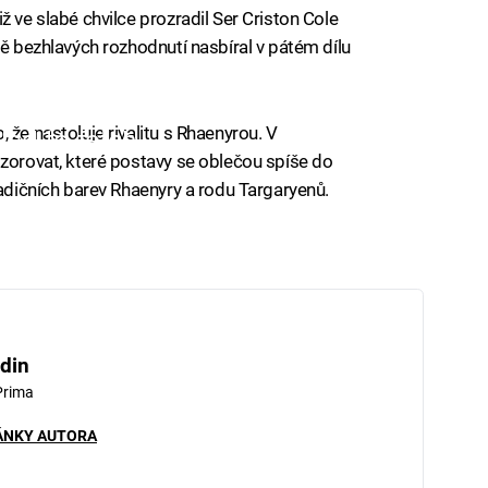
ž ve slabé chvilce prozradil Ser Criston Cole
ně bezhlavých rozhodnutí nasbíral v pátém dílu
 že nastoluje rivalitu s Rhaenyrou. V
iled to fetch
ozorovat, které postavy se oblečou spíše do
radičních barev Rhaenyry a rodu Targaryenů.
din
Prima
ÁNKY AUTORA