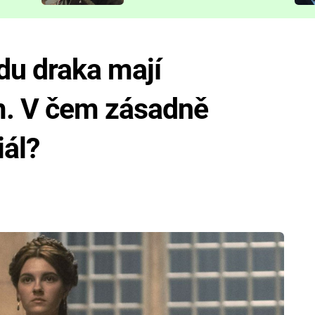
představit
du draka mají
m. V čem zásadně
iál?