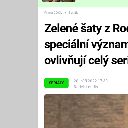
Které děsivé pecky vám
nejvíc zvednou tep?
Prima COOL
■
Seriály
Zelené šaty z Ro
speciální význa
ovlivňují celý ser
20. září 2022 17:30
SERIÁLY
Radek Londin