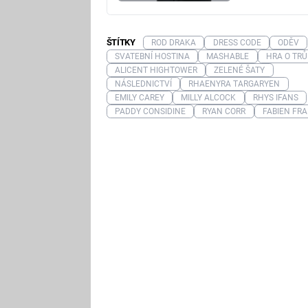
ŠTÍTKY
ROD DRAKA
DRESS CODE
ODĚV
SVATEBNÍ HOSTINA
MASHABLE
HRA O TR
ALICENT HIGHTOWER
ZELENÉ ŠATY
NÁSLEDNICTVÍ
RHAENYRA TARGARYEN
EMILY CAREY
MILLY ALCOCK
RHYS IFANS
PADDY CONSIDINE
RYAN CORR
FABIEN FR