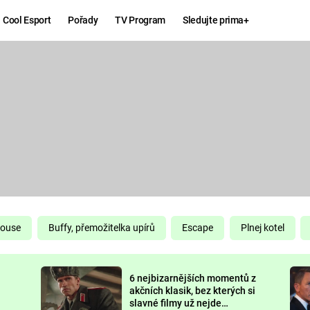
Cool Esport
Pořady
TV Program
Sledujte prima+
Hry
Zábava
MAFIA
ZÁBAVN
GALERI
GTA 6
NEJLEP
KINGDOM
KOMEDI
COME:
DELIVERANCE
CHUCK
House
Buffy, přemožitelka upírů
Escape
Plnej kotel
NORRIS
ESPORT
6 nejbizarnějších momentů z
DEADP
akčních klasik, bez kterých si
slavné filmy už nejde