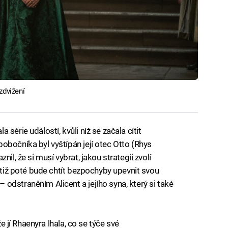
zdvižení
série událostí, kvůli níž se začala cítit
obočníka byl vyštípán její otec Otto (Rhys
il, že si musí vybrat, jakou strategii zvolí
totiž poté bude chtít bezpochyby upevnit svou
odstraněním Alicent a jejího syna, který si také
že jí Rhaenyra lhala, co se týče své