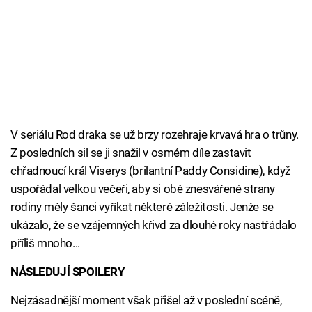
V seriálu Rod draka se už brzy rozehraje krvavá hra o trůny.
Z posledních sil se ji snažil v osmém díle zastavit
chřadnoucí král Viserys (brilantní Paddy Considine), když
uspořádal velkou večeři, aby si obě znesvářené strany
rodiny měly šanci vyříkat některé záležitosti. Jenže se
ukázalo, že se vzájemných křivd za dlouhé roky nastřádalo
příliš mnoho...
NÁSLEDUJÍ SPOILERY
Nejzásadnější moment však přišel až v poslední scéně,