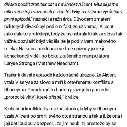
diváka pocítit zranitelnost a nevinnost Alicent. Museli jsme
cítit méně její mazanosti a více té dívky, s níž jsme vyrůstali v
první epizodě,“
naznačila režisérka. Důvodem zmatení
některých diváků byl podle ní fakt, že už vnímají Alicent
jako daleko protřelejší, tedy že by nebrala králova slova tak
vážně, obzvlášť když věděla, že je pod vlivem makového
mléka. Na konci předchozí sedmé epizody jsme ji
koneckonců viděli po boku zkušeného manipulátora
Laryse Stronga (Matthew Needham).
Trailer k deváté epizodě každopádně ukazuje, že Alicent
vzala Viseryse za slovo a míří k otevřenému konfliktu s
Rhaenyrou. Paradoxně to budou právě jeho poslední
„prorocké věty“, které přispějí k válce.
K uhašení konfliktu by možná stačilo, kdyby si Rhaenyra
vzala Alicent po smrti svého otce stranou a řekla jí, že ona i
její děti budou v bezpečí... že jim neublíží, přestože by se