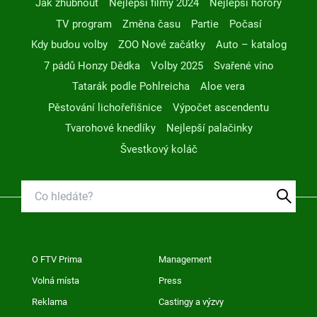
Jak zhubnout
Nejlepší filmy 2024
Nejlepší horory
TV program
Změna času
Partie
Počasí
Kdy budou volby
ZOO Nové začátky
Auto – katalog
7 pádů Honzy Dědka
Volby 2025
Svařené víno
Tatarák podle Pohlreicha
Aloe vera
Pěstování lichořeřišnice
Výpočet ascendentu
Tvarohové knedlíky
Nejlepší palačinky
Švestkový koláč
O FTV Prima
Management
Volná místa
Press
Reklama
Castingy a výzvy