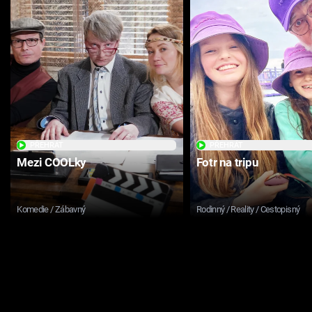
PŘEHRÁT
PŘEHRÁT
Mezi COOLky
Fotr na tripu
Komedie / Zábavný
Rodinný / Reality / Cestopisný