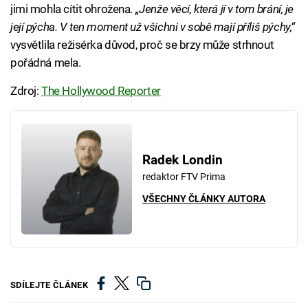
jimi mohla cítit ohrožena.
„Jenže věcí, která jí v tom brání, je
její pýcha. V ten moment už všichni v sobě mají příliš pýchy,“
vysvětlila režisérka důvod, proč se brzy může strhnout
pořádná mela.
Zdroj:
The Hollywood Reporter
Radek Londin
redaktor FTV Prima
VŠECHNY ČLÁNKY AUTORA
SDÍLEJTE ČLÁNEK