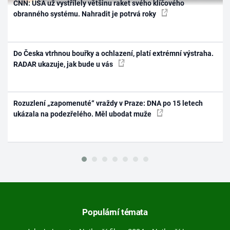
CNN: USA už vystřílely většinu raket svého klíčového
obranného systému. Nahradit je potrvá roky
Do Česka vtrhnou bouřky a ochlazení, platí extrémní výstraha.
RADAR ukazuje, jak bude u vás
Rozuzlení „zapomenuté“ vraždy v Praze: DNA po 15 letech
ukázala na podezřelého. Měl ubodat muže
Populární témata