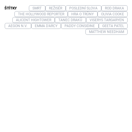
ŠTÍTKY
SMRT
REŽISÉR
POSLEDNÍ SLOVA
ROD DRAKA
THE HOLLYWOOD REPORTER
HRA O TRŮNY
OLIVIA COOKE
ALICENT HIGHTOWER
TANEC DRAKŮ
VISERYS TARGARYEN
AEGON N.V.
EMMA D'ARCY
PADDY CONSIDINE
GEETA PATEL
MATTHEW NEEDHAM