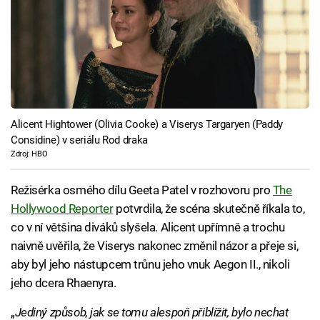
Alicent Hightower (Olivia Cooke) a Viserys Targaryen (Paddy
Considine) v seriálu Rod draka
Zdroj: HBO
Režisérka osmého dílu Geeta Patel v rozhovoru pro
The
Hollywood Reporter
potvrdila, že scéna skutečně říkala to,
co v ní většina diváků slyšela. Alicent upřímně a trochu
naivně uvěřila, že Viserys nakonec změnil názor a přeje si,
aby byl jeho nástupcem trůnu jeho vnuk Aegon II., nikoli
jeho dcera Rhaenyra.
„
Jediný způsob, jak se tomu alespoň přiblížit, bylo nechat