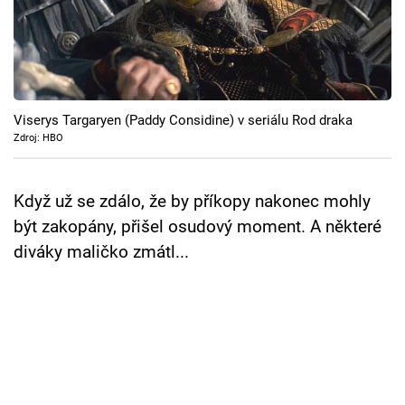
Cool Esport
Pořady
TV Program
Viserys Targaryen (Paddy Considine) v seriálu Rod draka
Zdroj: HBO
Sledujte prima+
Když už se zdálo, že by příkopy nakonec mohly
Přihlášení
být zakopány, přišel osudový moment. A některé
diváky maličko zmátl...
Sledujte nás