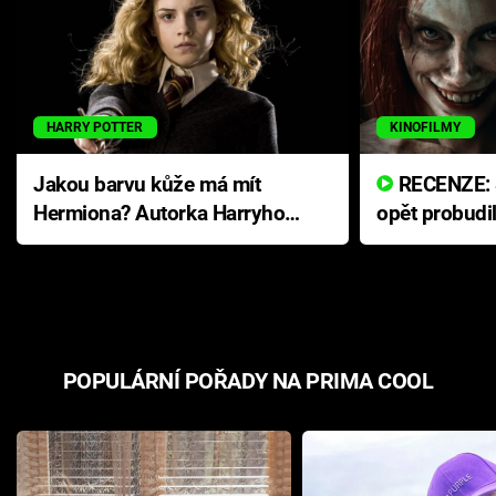
HARRY POTTER
KINOFILMY
Jakou barvu kůže má mít
RECENZE: Smrtelné zlo se
Hermiona? Autorka Harryho
opět probudi
Pottera přišla s ráznou
přichází s n
odpovědí
hororovou n
POPULÁRNÍ POŘADY NA PRIMA COOL