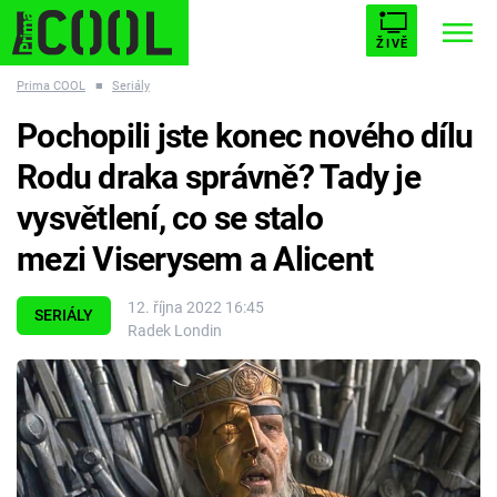
ŽIVĚ
Prima COOL
■
Seriály
STARHOUSE
BUFFY, PŘEMOŽITELKA UPÍRŮ
Trendy:
Pochopili jste konec nového dílu
ESCAPE
PLNEJ KOTEL
AVENGERS 5
Rodu draka správně? Tady je
vysvětlení, co se stalo
mezi Viserysem a Alicent
Témata
12. října 2022 16:45
SERIÁLY
Radek Londin
Filmy
Seriály
Hry