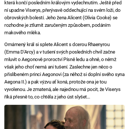
která končí posledním královým vydechnutím. Ještě před
ní upadne Viserys, přerývavě oddechující na svém loži, do
obrovských bolestí. Jeho žena Alicent (Olivia Cooke) se
rozhodne je ztlumit zaručeným způsobem, podáním
makového mléka.
Omámený král si splete Alicent s dcerou Rhaenyrou
(Emma D'Arcy) a v tušení svých posledních chvil začne
mluvit o Aegonově proroctví Písně ledu a ohně, o němž
však jeho choť nemá ani tušení. Zaslechne jen něco o
přislíbeném princi Aegonovi (za něhož si doplní svého syna
Aegona II.) a pak výzvu ať koná, protože ona je tou
vyvolenou. Je zmatená, ale najednou má pocit, že Viserys
říká přesně to, co chtěla z jeho úst slyšet...