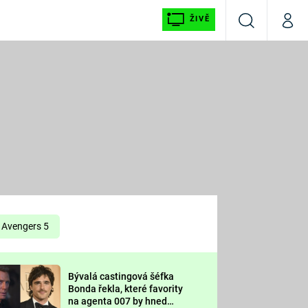
ŽIVĚ
Vyhledávání
Můj p
Prima+
É
CNN Prima NEWS
E
Prima FRESH
ŠÍ
Prima LIVING
E
Prima Ženy
Avengers 5
Prima LAJK
Bývalá castingová šéfka
OOL
Bonda řekla, které favority
Sledujte nás
na agenta 007 by hned