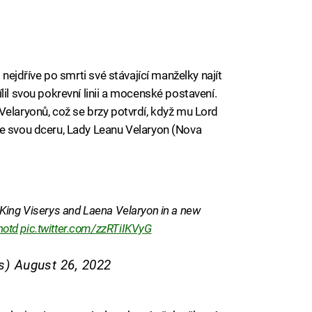
 nejdříve po smrti své stávající manželky najít
lil svou pokrevní linii a mocenské postavení.
Velaryonů, což se brzy potvrdí, když mu Lord
ne svou dceru, Lady Leanu Velaryon (Nova
King Viserys and Laena Velaryon in a new
hotd
pic.twitter.com/zzRTiIKVyG
es)
August 26, 2022