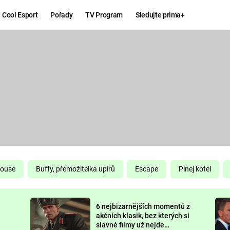
Cool Esport
Pořady
TV Program
Sledujte prima+
Hry
Zábava
MAFIA
ZÁBAVN
GALERI
GTA 6
NEJLEP
KINGDOM
KOMEDI
COME:
DELIVERANCE
CHUCK
House
Buffy, přemožitelka upírů
Escape
Plnej kotel
NORRIS
ESPORT
6 nejbizarnějších momentů z
DEADP
akčních klasik, bez kterých si
slavné filmy už nejde