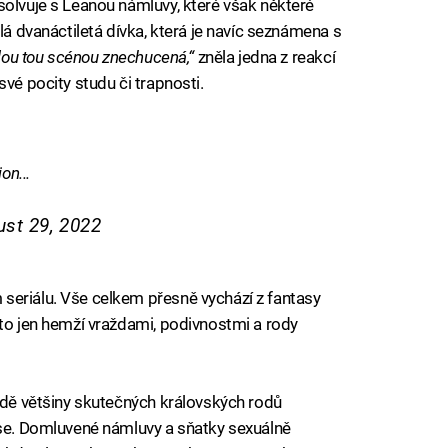
solvuje s Leanou námluvy, které však některé
lá dvanáctiletá dívka, která je navíc seznámena s
lou tou scénou znechucená,“
zněla jedna z reakcí
své pocity studu či trapnosti.
on...
st 29, 2022
seriálu. Vše celkem přesně vychází z fantasy
 to jen hemží vraždami, podivnostmi a rody
padě většiny skutečných královských rodů
ise. Domluvené námluvy a sňatky sexuálně