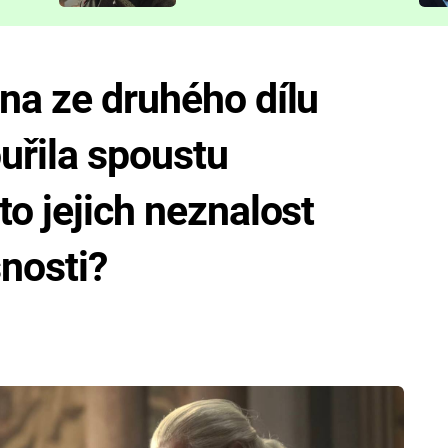
představit
na ze druhého dílu
uřila spoustu
to jejich neznalost
snosti?