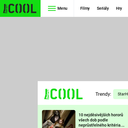
Menu
Filmy
Seriály
Hry
Seriály
Filmy
SIMPSONOVI
STAR WARS
HVĚZDNÁ
AVENGERS
BRÁNA
RYCHLE A
TEORIE
ZBĚSILE 10
Trendy:
VELKÉHO
Star
PREDÁTOR
TŘESKU
10 nejděsivějších hororů
FUTURAMA
všech dob podle
neprůstřelného kritéria.