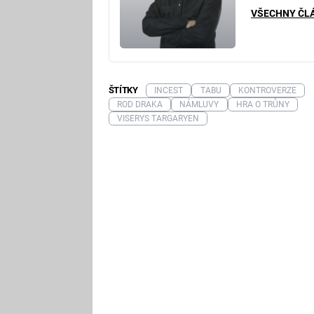
VŠECHNY ČL
ŠTÍTKY
INCEST
TABU
KONTROVERZE
ROD DRAKA
NÁMLUVY
HRA O TRŮNY
VISERYS TARGARYEN