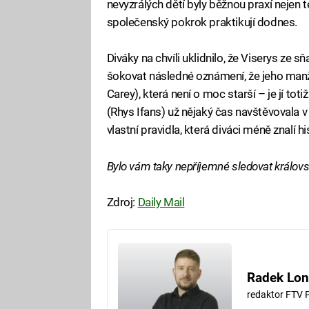
nevyzrálých dětí byly běžnou praxí nejen 
společenský pokrok praktikují dodnes.
Diváky na chvíli uklidnilo, že Viserys ze 
šokovat následné oznámení, že jeho man
Carey), která není o moc starší – je jí tot
(Rhys Ifans) už nějaký čas navštěvovala 
vlastní pravidla, která diváci méně znalí h
Bylo vám taky nepříjemné sledovat králov
Zdroj:
Daily Mail
Radek Lon
redaktor FTV 