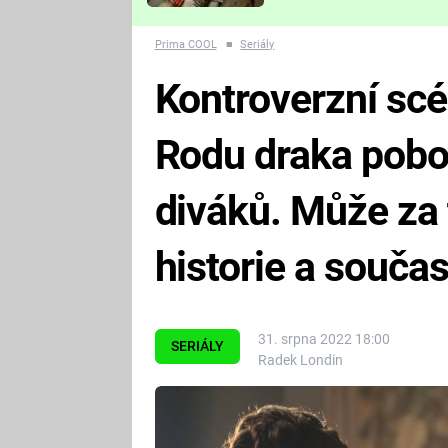
Které děsivé pecky vám
nejvíc zvednou tep?
Prima COOL
■
Seriály
Kontroverzní scé
Rodu draka pobo
diváků. Může za 
historie a souča
31. srpna 2022 18:00
SERIÁLY
Radek Londin