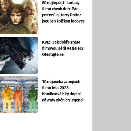
50 nejlepších fantasy
filmů všech dob: Pán
prstenů a Harry Potter
jsou jen špičkou ledovce
KVÍZ: Jak dobře znáte
filmovou sérii Vetřelec?
Otestujte se!
10 nejočekávanějších
filmů léta 2023:
Komiksové hity doplní
návraty akčních legend