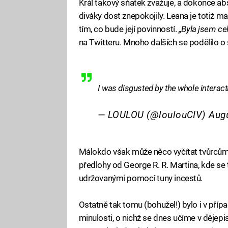
Král takový sňatek zvažuje, a dokonce ab
diváky dost znepokojily. Leana je totiž ma
tím, co bude její povinností.
„Byla jsem ce
na Twitteru. Mnoho dalších se podělilo o 
I was disgusted by the whole interacti
— LOULOU (@loulouCIV)
Augu
Málokdo však může něco vyčítat tvůrcům 
předlohy od George R. R. Martina, kde se
udržovanými pomocí tuny incestů.
Ostatně tak tomu (bohužel!) bylo i v pří
minulosti, o nichž se dnes učíme v dějep