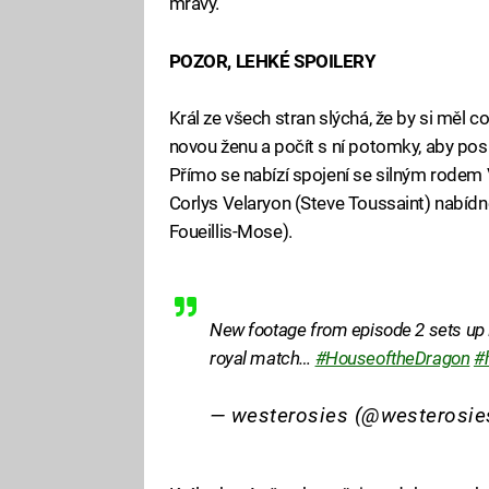
mravy.
POZOR, LEHKÉ SPOILERY
Král ze všech stran slýchá, že by si měl co
novou ženu a počít s ní potomky, aby posí
Přímo se nabízí spojení se silným rodem 
Corlys Velaryon (Steve Toussaint) nabíd
Foueillis-Mose).
New footage from episode 2 sets up 
royal match…
#HouseoftheDragon
#
— westerosies (@westerosi