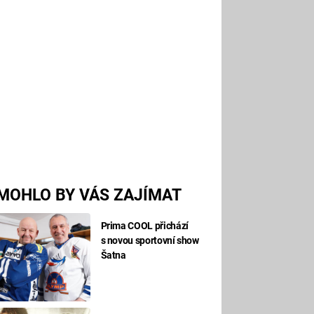
MOHLO BY VÁS ZAJÍMAT
Prima COOL přichází
s novou sportovní show
Šatna