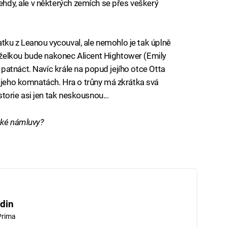
tehdy, ale v některých zemích se přes veškerý
sňatku z Leanou vycouval, ale nemohlo je tak úplně
želkou bude nakonec Alicent Hightower (Emily
iž patnáct. Navíc krále na popud jejího otce Otta
v jeho komnatách. Hra o trůny má zkrátka svá
istorie asi jen tak neskousnou...
ské námluvy?
din
Prima