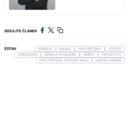
SDÍLEJTE ČLÁNEK
ŠTÍTKY
ARMÁDA
MASKA
PÁN PRSTENŮ
VZHLED
STŘEDOZEM
SERIÁLOVÁ GALERIE
SKŘETI
PRVNÍ FOTO
PÁN PRSTENŮ: PRSTENY MOCI
LINDSEY WEBER