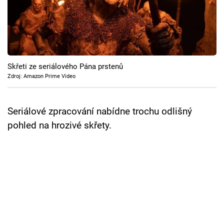
Cool Esport
Pořady
TV Program
Skřeti ze seriálového Pána prstenů
Zdroj: Amazon Prime Video
Sledujte prima+
Seriálové zpracování nabídne trochu odlišný
Přihlášení
pohled na hrozivé skřety.
Sledujte nás