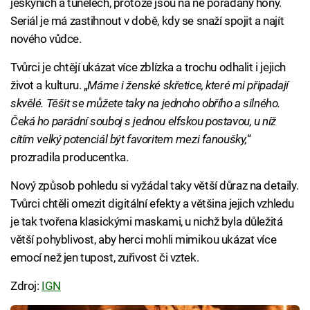
jeskyních a tunelech, protože jsou na ně pořádány hony.
Seriál je má zastihnout v době, kdy se snaží spojit a najít
nového vůdce.
Tvůrci je chtějí ukázat více zblízka a trochu odhalit i jejich
život a kulturu. „
Máme i ženské skřetice, které mi připadají
skvělé. Těšit se můžete taky na jednoho obřího a silného.
Čeká ho parádní souboj s jednou elfskou postavou, u níž
cítím velký potenciál být favoritem mezi fanoušky,
“
prozradila producentka.
Nový způsob pohledu si vyžádal taky větší důraz na detaily.
Tvůrci chtěli omezit digitální efekty a většina jejich vzhledu
je tak tvořena klasickými maskami, u nichž byla důležitá
větší pohyblivost, aby herci mohli mimikou ukázat více
emocí než jen tupost, zuřivost či vztek.
Zdroj:
IGN