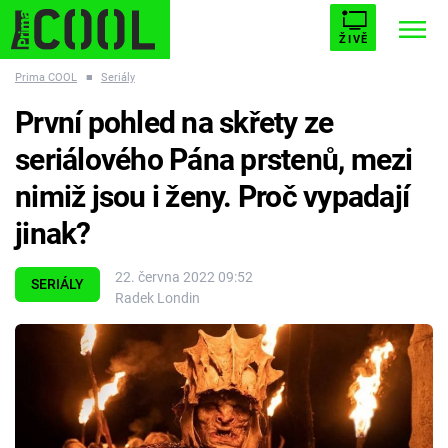
ŽIVĚ
Prima COOL
■
Seriály
STARHOUSE
BUFFY, PŘEMOŽITELKA UPÍRŮ
Trendy:
První pohled na skřety ze
ESCAPE
PLNEJ KOTEL
AVENGERS 5
seriálového Pána prstenů, mezi
nimiž jsou i ženy. Proč vypadají
jinak?
Témata
22. června 2022 09:52
SERIÁLY
Radek Londin
Filmy
Seriály
Hry