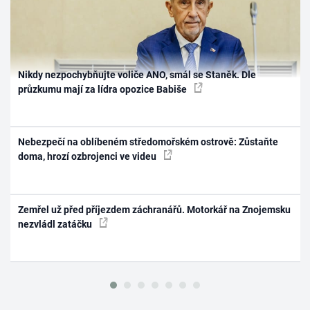
Nikdy nezpochybňujte voliče ANO, smál se Staněk. Dle
průzkumu mají za lídra opozice Babiše
Nebezpečí na oblíbeném středomořském ostrově: Zůstaňte
doma, hrozí ozbrojenci ve videu
Zemřel už před příjezdem záchranářů. Motorkář na Znojemsku
nezvládl zatáčku