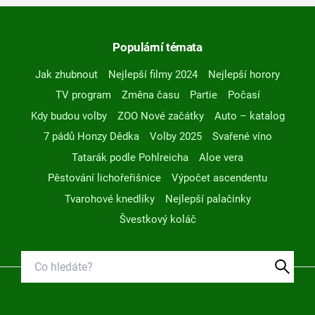
Populární témata
Jak zhubnout
Nejlepší filmy 2024
Nejlepší horory
TV program
Změna času
Partie
Počasí
Kdy budou volby
ZOO Nové začátky
Auto – katalog
7 pádů Honzy Dědka
Volby 2025
Svařené víno
Tatarák podle Pohlreicha
Aloe vera
Pěstování lichořeřišnice
Výpočet ascendentu
Tvarohové knedlíky
Nejlepší palačinky
Švestkový koláč