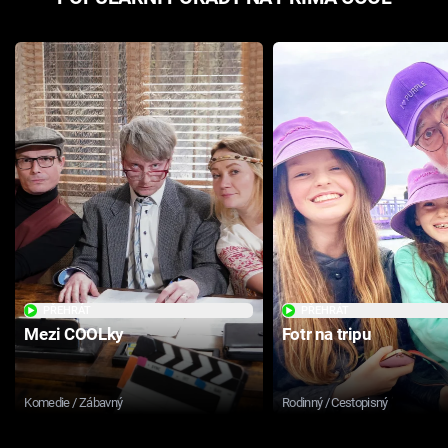
PŘEHRÁT
PŘEHRÁT
Mezi COOLky
Fotr na tripu
Komedie / Zábavný
Rodinný / Cestopisný