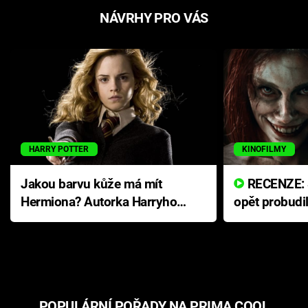
NÁVRHY PRO VÁS
HARRY POTTER
KINOFILMY
Jakou barvu kůže má mít
RECENZE: Smrtelné zlo se
Hermiona? Autorka Harryho
opět probudi
Pottera přišla s ráznou
přichází s n
odpovědí
hororovou n
POPULÁRNÍ POŘADY NA PRIMA COOL