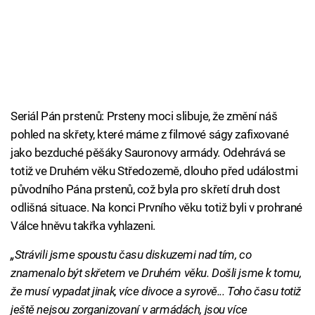
Seriál Pán prstenů: Prsteny moci slibuje, že změní náš
pohled na skřety, které máme z filmové ságy zafixované
jako bezduché pěšáky Sauronovy armády. Odehrává se
totiž ve Druhém věku Středozemě, dlouho před událostmi
původního Pána prstenů, což byla pro skřetí druh dost
odlišná situace. Na konci Prvního věku totiž byli v prohrané
Válce hněvu takřka vyhlazeni.
„Strávili jsme spoustu času diskuzemi nad tím, co
znamenalo být skřetem ve Druhém věku. Došli jsme k tomu,
že musí vypadat jinak, více divoce a syrově... Toho času totiž
ještě nejsou zorganizovaní v armádách, jsou více