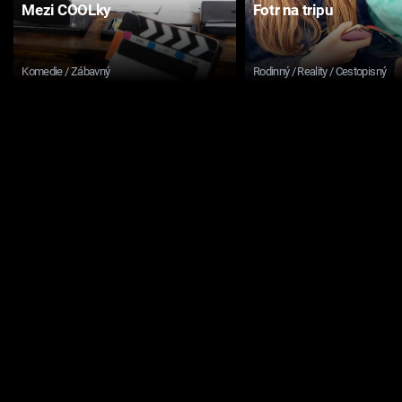
Mezi COOLky
Fotr na tripu
Komedie / Zábavný
Rodinný / Reality / Cestopisný