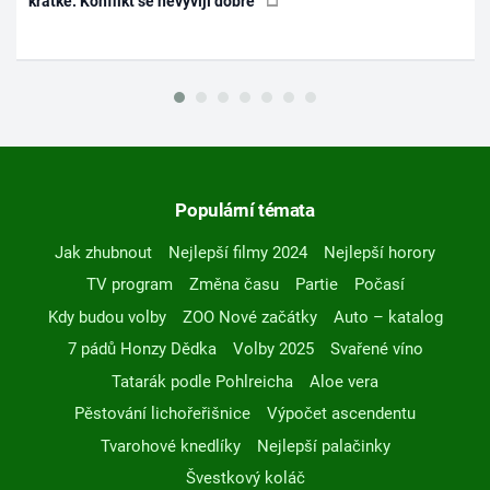
krátké. Konflikt se nevyvíjí dobře
Populární témata
Jak zhubnout
Nejlepší filmy 2024
Nejlepší horory
TV program
Změna času
Partie
Počasí
Kdy budou volby
ZOO Nové začátky
Auto – katalog
7 pádů Honzy Dědka
Volby 2025
Svařené víno
Tatarák podle Pohlreicha
Aloe vera
Pěstování lichořeřišnice
Výpočet ascendentu
Tvarohové knedlíky
Nejlepší palačinky
Švestkový koláč