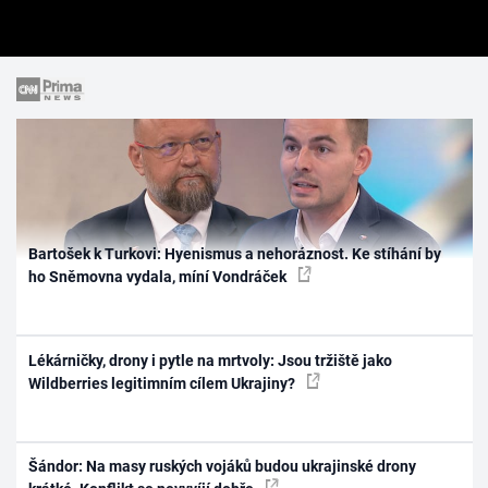
Bartošek k Turkovi: Hyenismus a nehoráznost. Ke stíhání by
ho Sněmovna vydala, míní Vondráček
Lékárničky, drony i pytle na mrtvoly: Jsou tržiště jako
Wildberries legitimním cílem Ukrajiny?
Šándor: Na masy ruských vojáků budou ukrajinské drony