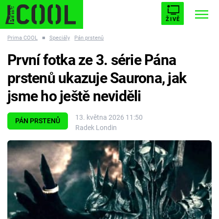
ŽIVĚ
Prima COOL
■
Speciály
Pán prstenů
STARHOUSE
BUFFY, PŘEMOŽITELKA UPÍRŮ
Trendy:
První fotka ze 3. série Pána
ESCAPE
PLNEJ KOTEL
AVENGERS 5
prstenů ukazuje Saurona, jak
jsme ho ještě neviděli
13. května 2026 11:50
PÁN PRSTENŮ
Radek Londin
Témata
Filmy
Seriály
Hry