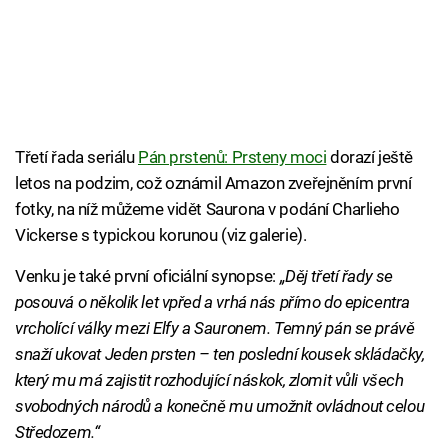
Třetí řada seriálu
Pán prstenů: Prsteny moci
dorazí ještě
letos na podzim, což oznámil Amazon zveřejněním první
fotky, na níž můžeme vidět Saurona v podání Charlieho
Vickerse s typickou korunou (viz galerie).
Venku je také první oficiální synopse:
„Děj třetí řady se
posouvá o několik let vpřed a vrhá nás přímo do epicentra
vrcholící války mezi Elfy a Sauronem. Temný pán se právě
snaží ukovat Jeden prsten – ten poslední kousek skládačky,
který mu má zajistit rozhodující náskok, zlomit vůli všech
svobodných národů a konečně mu umožnit ovládnout celou
Středozem.“