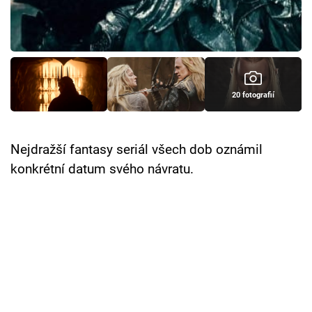
Cool Esport
Pořady
TV Program
20 fotografií
Sledujte prima+
Nejdražší fantasy seriál všech dob oznámil
Přihlášení
konkrétní datum svého návratu.
Sledujte nás