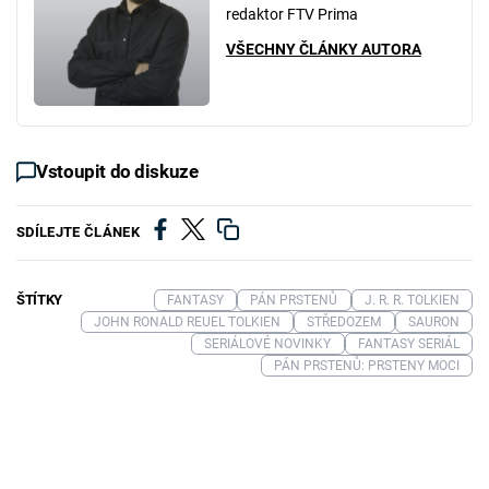
redaktor FTV Prima
VŠECHNY ČLÁNKY AUTORA
Vstoupit do diskuze
SDÍLEJTE ČLÁNEK
ŠTÍTKY
FANTASY
PÁN PRSTENŮ
J. R. R. TOLKIEN
JOHN RONALD REUEL TOLKIEN
STŘEDOZEM
SAURON
SERIÁLOVÉ NOVINKY
FANTASY SERIÁL
PÁN PRSTENŮ: PRSTENY MOCI