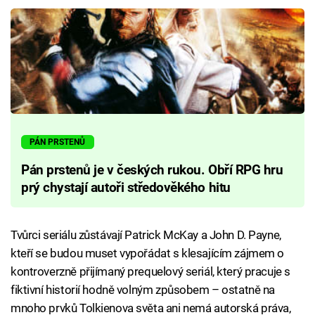
PÁN PRSTENŮ
Pán prstenů je v českých rukou. Obří RPG hru
prý chystají autoři středověkého hitu
Tvůrci seriálu zůstávají Patrick McKay a John D. Payne,
kteří se budou muset vypořádat s klesajícím zájmem o
kontroverzně přijímaný prequelový seriál, který pracuje s
fiktivní historií hodně volným způsobem – ostatně na
mnoho prvků Tolkienova světa ani nemá autorská práva,