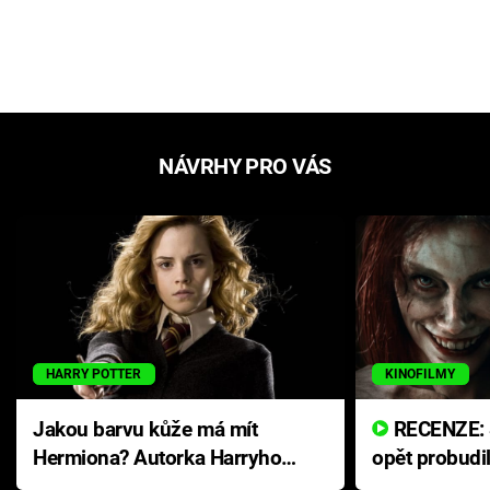
NÁVRHY PRO VÁS
HARRY POTTER
KINOFILMY
Jakou barvu kůže má mít
RECENZE: Smrtelné zlo se
Hermiona? Autorka Harryho
opět probudi
Pottera přišla s ráznou
přichází s n