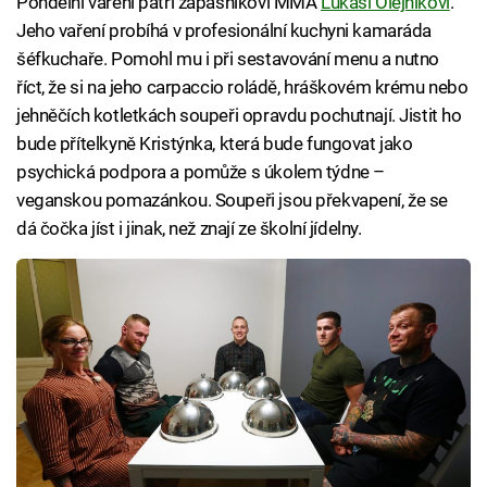
Pondělní vaření patří zápasníkovi MMA
Lukáši Olejníkovi
.
Jeho vaření probíhá v profesionální kuchyni kamaráda
šéfkuchaře. Pomohl mu i při sestavování menu a nutno
říct, že si na jeho carpaccio roládě, hráškovém krému nebo
jehněčích kotletkách soupeři opravdu pochutnají. Jistit ho
bude přítelkyně Kristýnka, která bude fungovat jako
psychická podpora a pomůže s úkolem týdne –
veganskou pomazánkou. Soupeři jsou překvapení, že se
dá čočka jíst i jinak, než znají ze školní jídelny.