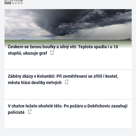
Českem se ženou bouřky a silný vítr. Teplota spadla i o 10
stupňů, ukazuje graf
Záběry zkázy v Kolumbii: Při zemětřesení se zřítil i kostel,
města hlásí desítky mrtvých
V chatce leželo ohořelé tělo. Po požáru u Dobřichovic zasahují
policisté