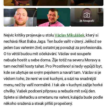
26 fotografií
Nejvíc kritiky projevuje u stolu
Václav Mikulášek
, který si
nechává říkat Baba Jaga. Ten bude vařit v úterý. Jelikož se
jeden čas vařením živil, ostatní jej považují za profesionála.
O to větší budou mít očekávání. Václav své soupeře
nebude hostit u sebe doma. Žije totiž na severu Moravy a
tam nechtěl hosty tahat. Pro Prostřeno! si tedy vypůjčí byt,
kde se ubytuje se svým pejskem a navaří tam. Václav si je
vědom toho, že není ve své kuchyni, a sází na snadnější
menu, než by vařil normálně. I tak ale v kuchyni zažije horké
chvilky. Vašek podcení přípravu a nebude mít svůj den.
Splete si šlehačku a smetanu na vaření, kulajda bude podle
někoho sražená a steak příliš propečený.