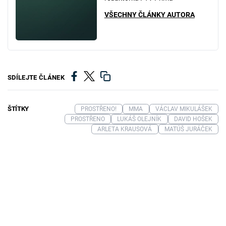
VŠECHNY ČLÁNKY AUTORA
SDÍLEJTE ČLÁNEK
ŠTÍTKY
PROSTŘENO!
MMA
VÁCLAV MIKULÁŠEK
PROSTŘENO
LUKÁŠ OLEJNÍK
DAVID HOŠEK
ARLETA KRAUSOVÁ
MATÚŠ JURÁČEK