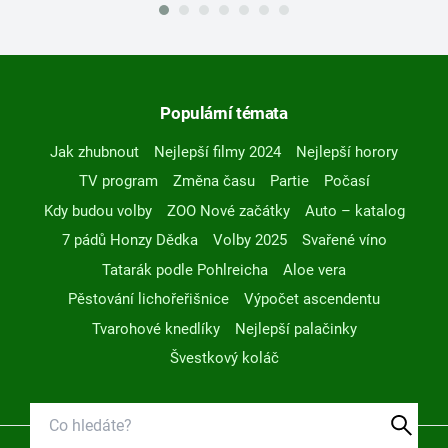
Populární témata
Jak zhubnout
Nejlepší filmy 2024
Nejlepší horory
TV program
Změna času
Partie
Počasí
Kdy budou volby
ZOO Nové začátky
Auto – katalog
7 pádů Honzy Dědka
Volby 2025
Svařené víno
Tatarák podle Pohlreicha
Aloe vera
Pěstování lichořeřišnice
Výpočet ascendentu
Tvarohové knedlíky
Nejlepší palačinky
Švestkový koláč