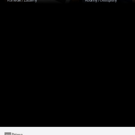
Komedie / Zábavný
Rodinný / Cestopisný