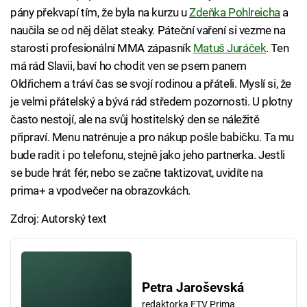
pány překvapí tím, že byla na kurzu u
Zdeňka Pohlreicha
a
naučila se od něj dělat steaky. Páteční vaření si vezme na
starosti profesionální MMA zápasník
Matuš Juráček
. Ten
má rád Slavii, baví ho chodit ven se psem panem
Oldřichem a tráví čas se svojí rodinou a přáteli. Myslí si, že
je velmi přátelský a bývá rád středem pozornosti. U plotny
často nestojí, ale na svůj hostitelský den se náležitě
připraví. Menu natrénuje a pro nákup pošle babičku. Ta mu
bude radit i po telefonu, stejně jako jeho partnerka. Jestli
se bude hrát fér, nebo se začne taktizovat, uvidíte na
prima+ a vpodvečer na obrazovkách.
Zdroj: Autorský text
Petra Jaroševská
redaktorka FTV Prima