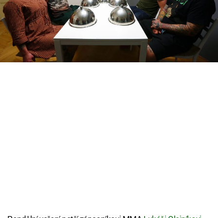
úkolem týdne, kterým bude veganská
Cool Esport
pomazánka. Zápasníci budou v kuchyni nervózní,
a tak využijí veškerou pomoc, kterou jim jejich
Pořady
okolí poskytne.
TV Program
Sledujte prima+
Přihlášení
Sledujte nás