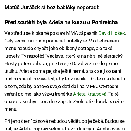
Matúš Juráček si bez babičky neporadí:
Failed to fetch
Před soutěží byla Arleta na kurzu u Pohlreicha
Ve středu se k plotně postaví MMA zápasník
David Hošek
.
Celý večer mu bude pomáhat přítelkyně. V odlehčeném
menu nebude chybět jeho oblíbený cottage, ale také
krevety. Ty nepotěší Václava, který je na ně silně alergický.
Hosty potěší zábava, při které je David vezme do psího
útulku. Arleta doma pejska ještě nemá, a tak se ji ostatní
budou snažit přesvědčit, aby to změnila. Dojde i na debatu
o tom, zda by pánové svoje děti dali na MMA. Čtvrteční
vaření pojme jako výzvu trenérka
Arleta Krausová
. Také
ona se v kuchyni pořádně zapotí. Zvolí totiž docela složité
menu.
Při jeho čtení pánové nebudou vědět, co je čeká. Budou se
bát, že Arleta připraví velmi zdravou kuchyni. Arleta ovšem