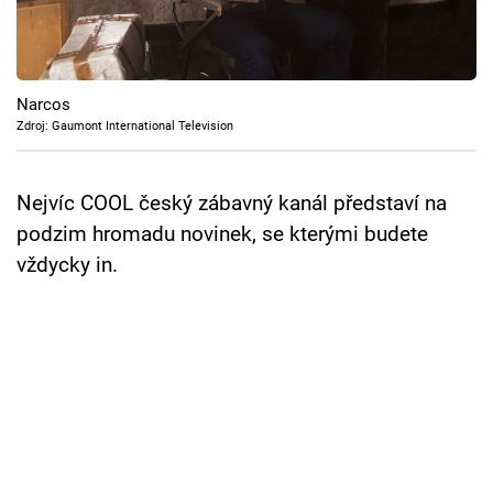
Cool Esport
Pořady
Narcos
TV Program
Zdroj: Gaumont International Television
Sledujte prima+
Nejvíc COOL český zábavný kanál představí na
podzim hromadu novinek, se kterými budete
Přihlášení
vždycky in.
Sledujte nás