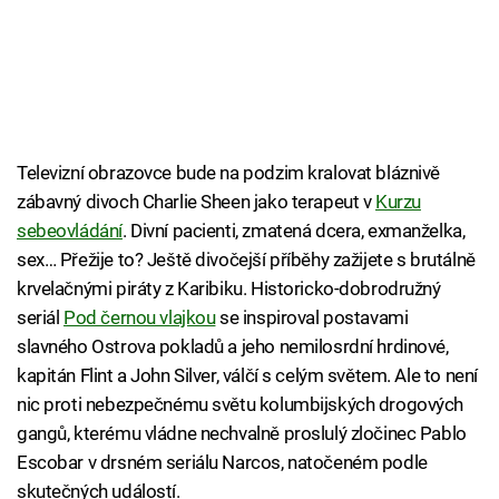
Televizní obrazovce bude na podzim kralovat bláznivě
zábavný divoch Charlie Sheen jako terapeut v
Kurzu
sebeovládání
. Divní pacienti, zmatená dcera, exmanželka,
sex… Přežije to? Ještě divočejší příběhy zažijete s brutálně
krvelačnými piráty z Karibiku. Historicko-dobrodružný
seriál
Pod černou vlajkou
se inspiroval postavami
slavného Ostrova pokladů a jeho nemilosrdní hrdinové,
kapitán Flint a John Silver, válčí s celým světem. Ale to není
nic proti nebezpečnému světu kolumbijských drogových
gangů, kterému vládne nechvalně proslulý zločinec Pablo
Escobar v drsném seriálu Narcos, natočeném podle
skutečných událostí.