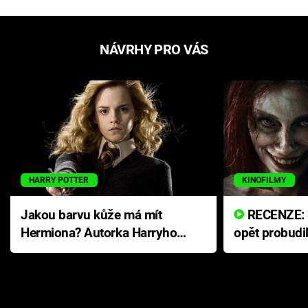
NÁVRHY PRO VÁS
HARRY POTTER
KINOFILMY
Jakou barvu kůže má mít
RECENZE: Smrtelné zlo se
Hermiona? Autorka Harryho
opět probudi
Pottera přišla s ráznou
přichází s n
odpovědí
hororovou n