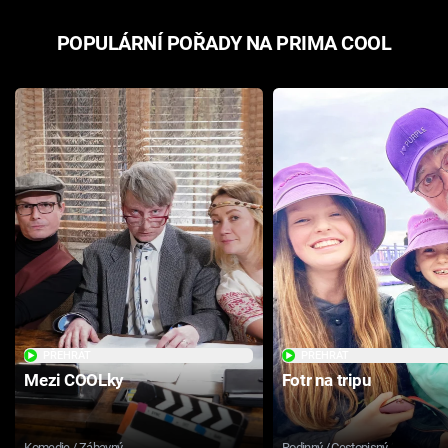
POPULÁRNÍ POŘADY NA PRIMA COOL
PŘEHRÁT
PŘEHRÁT
Mezi COOLky
Fotr na tripu
Komedie / Zábavný
Rodinný / Cestopisný