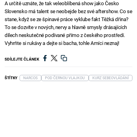
A určitě uznáte, že tak veleoblíbená show jako Česko
Slovensko má talent se neobejde bez své aftershow. Co se
stane, když se ze špinavé práce vyklube fakt Těžká dřina?
To se dozvíte v nových, nervy a hlavně smysly drásajících
dílech neskutečné podívané přímo z českého prostředí.
Vyhrňte si rukávy a dejte si bacha, tohle Amíci neznaj!
SDÍLEJTE ČLÁNEK
ŠTÍTKY
NARCOS
POD ČERNOU VLAJKOU
KURZ SEBEOVLÁDÁNÍ