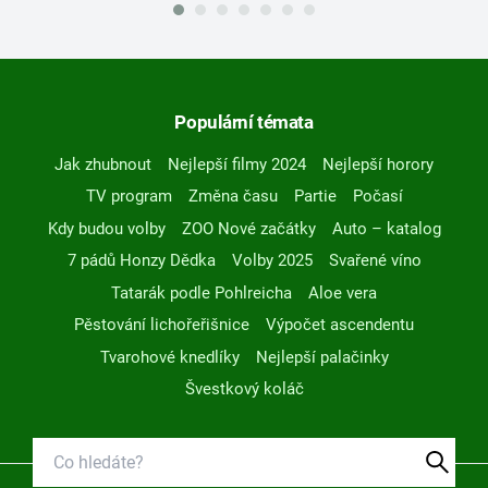
Populární témata
Jak zhubnout
Nejlepší filmy 2024
Nejlepší horory
TV program
Změna času
Partie
Počasí
Kdy budou volby
ZOO Nové začátky
Auto – katalog
7 pádů Honzy Dědka
Volby 2025
Svařené víno
Tatarák podle Pohlreicha
Aloe vera
Pěstování lichořeřišnice
Výpočet ascendentu
Tvarohové knedlíky
Nejlepší palačinky
Švestkový koláč