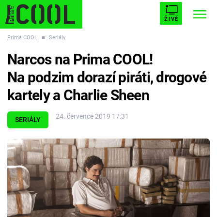
ŽIVĚ
Prima COOL
■
Seriály
STARHOUSE
BUFFY, PŘEMOŽITELKA UPÍRŮ
Trendy:
Narcos na Prima COOL!
ESCAPE
PLNEJ KOTEL
AVENGERS 5
Na podzim dorazí piráti, drogové
kartely a Charlie Sheen
24. července 2019 17:31
SERIÁLY
Témata
Filmy
Seriály
Hry