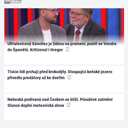
Ultralevicový Sánchez je žábou na prameni, pustil se Vondra
do Španělů. Kritizoval i Gregor
Tisíce lidí prchají před krokodýly. Stoupající keňské jezero
přivedlo predátory až ke dveřím
Nebeská podívaná nad Českem se blíží. Působivé zatmění
Slunce doplní meteorická show