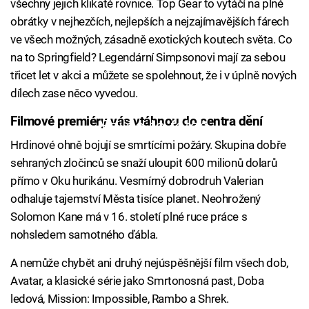
všechny jejich klikaté rovnice. Top Gear to vytáčí na plné
obrátky v nejhezčích, nejlepších a nejzajímavějších fárech
ve všech možných, zásadně exotických koutech světa. Co
na to Springfield? Legendární Simpsonovi mají za sebou
třicet let v akci a můžete se spolehnout, že i v úplně nových
dílech zase něco vyvedou.
Filmové premiéry vás vtáhnou do centra dění
Failed to fetch
Hrdinové ohně bojují se smrtícími požáry. Skupina dobře
sehraných zločinců se snaží uloupit 600 milionů dolarů
přímo v Oku hurikánu. Vesmírný dobrodruh Valerian
odhaluje tajemství Města tisíce planet. Neohrožený
Solomon Kane má v 16. století plné ruce práce s
nohsledem samotného ďábla.
A nemůže chybět ani druhý nejúspěšnější film všech dob,
Avatar, a klasické série jako Smrtonosná past, Doba
ledová, Mission: Impossible, Rambo a Shrek.