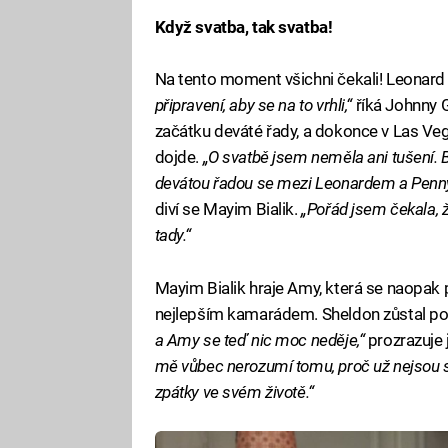
Když svatba, tak svatba!
Na tento moment všichni čekali! Leonard 
připravení, aby se na to vrhli,“
říká Johnny G
začátku deváté řady, a dokonce v Las Vegas
dojde.
„O svatbě jsem neměla ani tušení. 
devátou řadou se mezi Leonardem a Penny 
diví se Mayim Bialik.
„Pořád jsem čekala, ž
tady.“
Mayim Bialik hraje Amy, která se naopak
nejlepším kamarádem. Sheldon zůstal p
a Amy se teď nic moc neděje,“
prozrazuje 
mě vůbec nerozumí tomu, proč už nejsou sp
zpátky ve svém životě.“