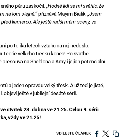
beného páru zaskočil.
„Hodně lidí se mi svěřilo, že
em na tom stejně!“
přiznává Mayim Bialik.
„Jsem
em před kamerou. Ale ještě radši mám scény, ve
ni po tolika letech vztahu na něj nedošlo.
ní Teorie velkého třesku konec! Po svatbě
přesouvá na Sheldona a Amy i jejich potenciální
 a jeden opravdu velký třesk. A už teď je jisté,
objeví ještě v jubilejní desáté sérii.
 ve čtvrtek 23. dubna ve 21.25. Celou 9. sérii
ka, vždy ve 21.25!
SDÍLEJTE ČLÁNEK