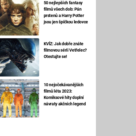
50 nejlepších fantasy
filmů všech dob: Pán
prstenů a Harry Potter
jsou jen špičkou ledovce
KVÍZ: Jak dobře znáte
filmovou sérii Vetřelec?
Otestujte se!
10 nejočekávanějších
filmů léta 2023:
Komiksové hity doplní
návraty akčních legend