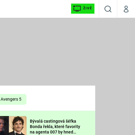
ŽIVĚ
Vyhledávání
Můj p
Prima+
É
CNN Prima NEWS
E
Prima FRESH
ŠÍ
Prima LIVING
E
Prima Ženy
Avengers 5
Prima LAJK
Bývalá castingová šéfka
OOL
Bonda řekla, které favority
Sledujte nás
na agenta 007 by hned