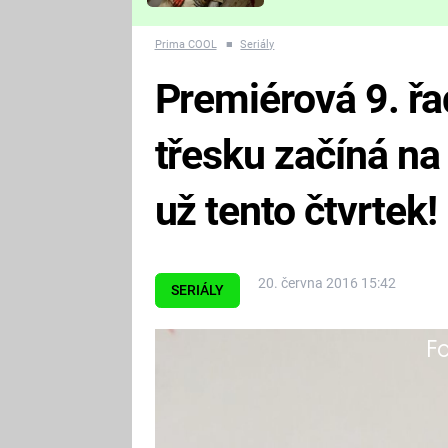
Které děsivé pecky vám
nejvíc zvednou tep?
Prima COOL
■
Seriály
Premiérová 9. řa
třesku začíná n
už tento čtvrtek!
20. června 2016 15:42
SERIÁLY
Fa
Dva géniové, Leonard a Sheldon, 
vracejí v deváté řadě oblíbeného
epizodách se svým typickým způ