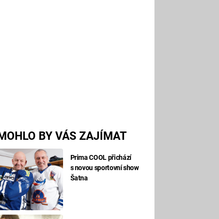
MOHLO BY VÁS ZAJÍMAT
Prima COOL přichází
s novou sportovní show
Šatna