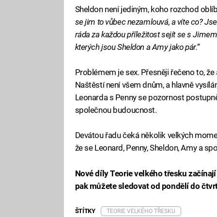
Sheldon není jediným, koho rozchod oblí
se jim to vůbec nezamlouvá, a víte co? Js
ráda za každou příležitost sejít se s Jim
kterých jsou Sheldon a Amy jako pár.“
Problémem je sex. Přesněji řečeno to, že a
Naštěstí není všem dnům, a hlavně vysílá
Leonarda s Penny se pozornost postupně 
společnou budoucnost.
Devátou řadu čeká několik velkých momentů
že se Leonard, Penny, Sheldon, Amy a spol. 
Nové díly Teorie velkého třesku začínají
pak můžete sledovat od pondělí do čtvrt
ŠTÍTKY
TEORIE VELKÉHO TŘESKU