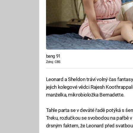
bang 91
Zdroj: CBS
Leonard a Sheldon tráví volný čas fantasy
jejich kolegové vědci Rajesh Koothrappa
manželka, mikrobioložka Bernadette.
Tahle parta se v deváté řadě potýká s š
Treku, rozlučkou se svobodou na pařbě v 
drsným faktem, že Leonard před svatbou s