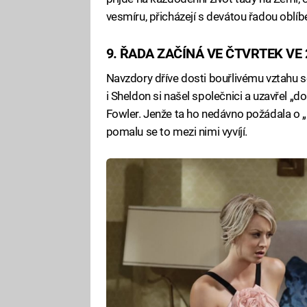
vesmíru, přicházejí s devátou řadou oblíb
9. ŘADA ZAČÍNÁ VE ČTVRTEK VE 2
Navzdory dříve dosti bouřlivému vztahu 
i Sheldon si našel společnici a uzavřel 
Fowler. Jenže ta ho nedávno požádala o „
pomalu se to mezi nimi vyvíjí.