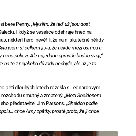
si bere Penny.
„Myslím, že teď už jsou dost
alecki. I když se veselice odehraje hned na
, někteří herci nevěřili, že na ni skutečně někdy
Byla jsem si celkem jistá, že někde mezi osmou a
něco pokazí. Ale najednou opravdu budou svoji,“
e na to z nějakého důvodu nedojde, ale už je to
 po pěti dlouhých letech rozešla s Leonardovým
o rozchodu smutný a zmatený.
„Mezi Sheldonem
jeho představitel Jim Parsons.
„Sheldon podle
olu… chce Amy zpátky, prostě proto, že ji chce