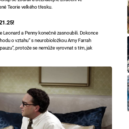
ené Teorie velkého třesku.
1.25!
se Leonard a Penny konečně zasnoubili. Dokonce
„dohodu o vztahu“ s neurobioložkou Amy Farrah
pauzu“, protože se nemůže vyrovnat s tím, jak