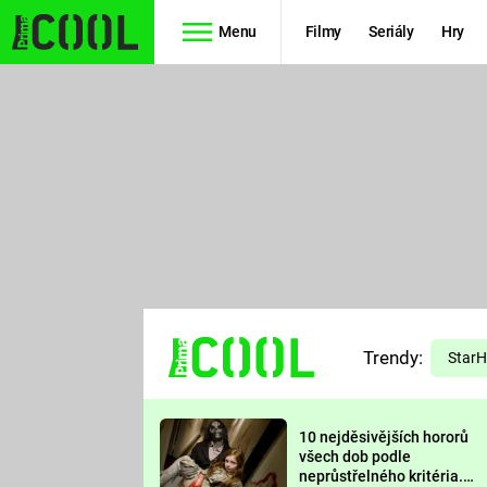
Menu
Filmy
Seriály
Hry
Seriály
Filmy
SIMPSONOVI
STAR WARS
HVĚZDNÁ
AVENGERS
BRÁNA
RYCHLE A
TEORIE
ZBĚSILE 10
Trendy:
VELKÉHO
Star
PREDÁTOR
TŘESKU
10 nejděsivějších hororů
FUTURAMA
všech dob podle
neprůstřelného kritéria.