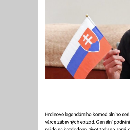
rozchodem i natáčením dokument
přesvědčit od 23. června ve 21.
Hrdinové legendárního komediálního seri
várce zábavných epizod. Geniální podivíni,
přijde na každodenní život tady na Zemi, o