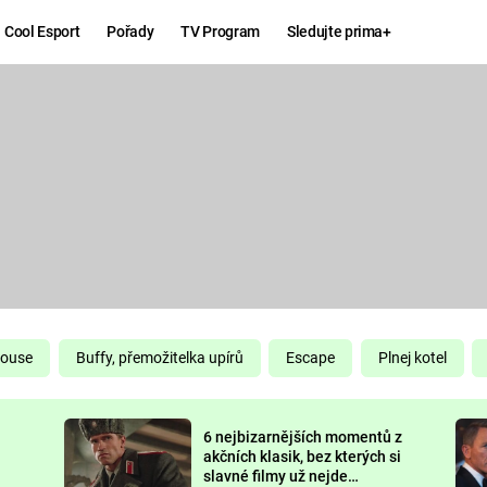
Cool Esport
Pořady
TV Program
Sledujte prima+
Hry
Zábava
MAFIA
ZÁBAVN
GALERI
GTA 6
NEJLEP
KINGDOM
KOMEDI
COME:
DELIVERANCE
CHUCK
House
Buffy, přemožitelka upírů
Escape
Plnej kotel
NORRIS
ESPORT
6 nejbizarnějších momentů z
DEADP
akčních klasik, bez kterých si
slavné filmy už nejde