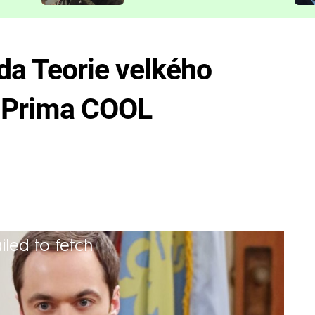
představit
da Teorie velkého
a Prima COOL
iled to fetch
kteří tápou v každodenním životě, se
 komediálního seriálu. V nových
sobem vypořádají se svatbou,