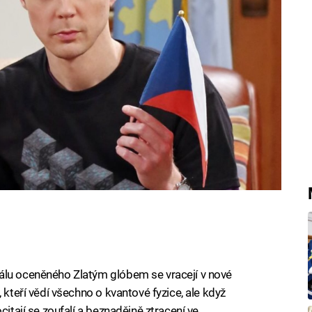
u o Star Treku. O tom se můžete
25 na Prima COOL.
álu oceněného Zlatým glóbem se vracejí v nové
 kteří vědí všechno o kvantové fyzice, ale když
citají se zoufalí a beznadějně ztracení ve