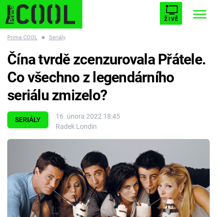
ŽIVĚ
Prima COOL
■
Seriály
STARHOUSE
BUFFY, PŘEMOŽITELKA UPÍRŮ
Trendy:
Čína tvrdě zcenzurovala Přátele.
ESCAPE
PLNEJ KOTEL
AVENGERS 5
Co všechno z legendárního
seriálu zmizelo?
16. února 2022 18:45
SERIÁLY
Radek Londin
Témata
Filmy
Seriály
Hry