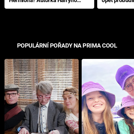
Hermiona? Autorka Harryho
opět probudi
Pottera přišla s ráznou
přichází s n
odpovědí
hororovou n
POPULÁRNÍ POŘADY NA PRIMA COOL