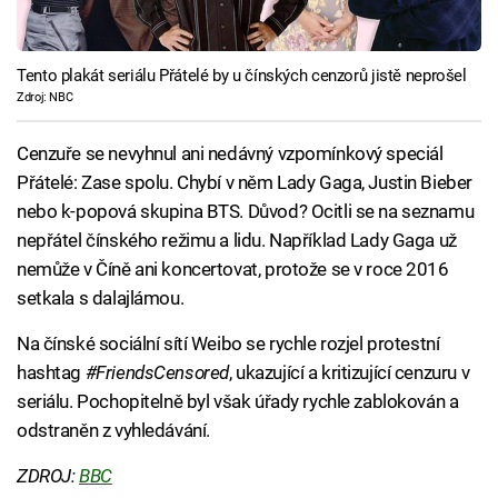
Tento plakát seriálu Přátelé by u čínských cenzorů jistě neprošel
Zdroj: NBC
Cenzuře se nevyhnul ani nedávný vzpomínkový speciál
Přátelé: Zase spolu. Chybí v něm Lady Gaga, Justin Bieber
nebo k-popová skupina BTS. Důvod? Ocitli se na seznamu
nepřátel čínského režimu a lidu. Například Lady Gaga už
nemůže v Číně ani koncertovat, protože se v roce 2016
setkala s dalajlámou.
Na čínské sociální sítí Weibo se rychle rozjel protestní
hashtag
#FriendsCensored
, ukazující a kritizující cenzuru v
seriálu. Pochopitelně byl však úřady rychle zablokován a
odstraněn z vyhledávání.
ZDROJ:
BBC