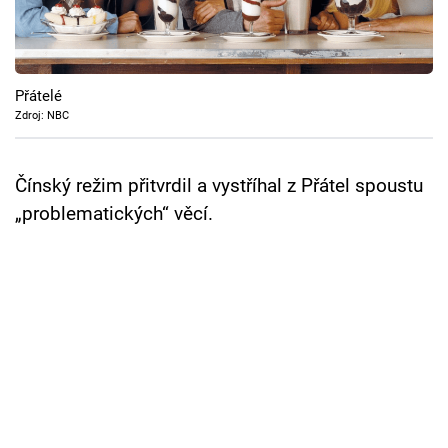
Cool Esport
Pořady
Přátelé
TV Program
Zdroj: NBC
Sledujte prima+
Čínský režim přitvrdil a vystříhal z Přátel spoustu
„problematických“ věcí.
Přihlášení
Sledujte nás