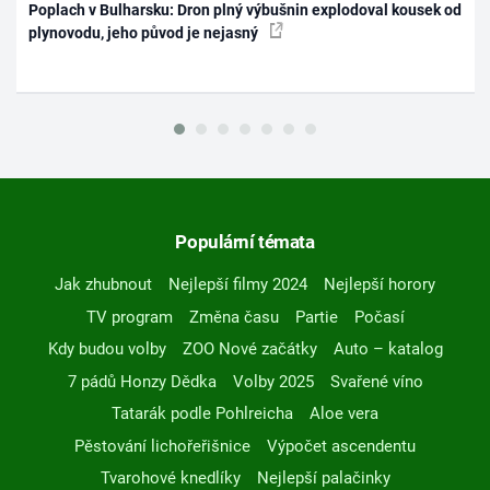
Poplach v Bulharsku: Dron plný výbušnin explodoval kousek od
plynovodu, jeho původ je nejasný
Populární témata
Jak zhubnout
Nejlepší filmy 2024
Nejlepší horory
TV program
Změna času
Partie
Počasí
Kdy budou volby
ZOO Nové začátky
Auto – katalog
7 pádů Honzy Dědka
Volby 2025
Svařené víno
Tatarák podle Pohlreicha
Aloe vera
Pěstování lichořeřišnice
Výpočet ascendentu
Tvarohové knedlíky
Nejlepší palačinky