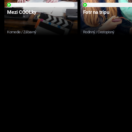
PŘEHRÁT
PŘEHRÁT
Mezi COOLky
Fotr na tripu
Komedie / Zábavný
Rodinný / Cestopisný