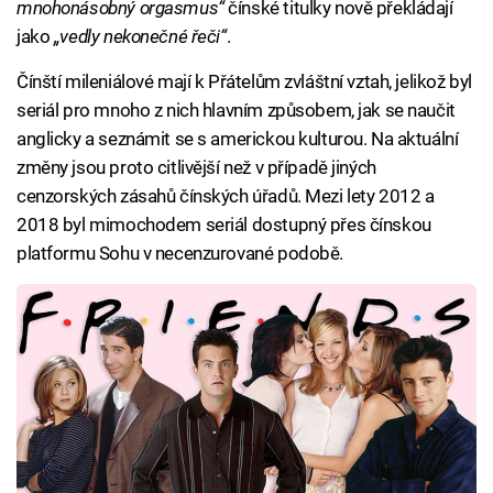
mnohonásobný orgasmus“
čínské titulky nově překládají
jako
„vedly nekonečné řeči“
.
Čínští mileniálové mají k Přátelům zvláštní vztah, jelikož byl
seriál pro mnoho z nich hlavním způsobem, jak se naučit
anglicky a seznámit se s americkou kulturou. Na aktuální
změny jsou proto citlivější než v případě jiných
cenzorských zásahů čínských úřadů. Mezi lety 2012 a
2018 byl mimochodem seriál dostupný přes čínskou
platformu Sohu v necenzurované podobě.