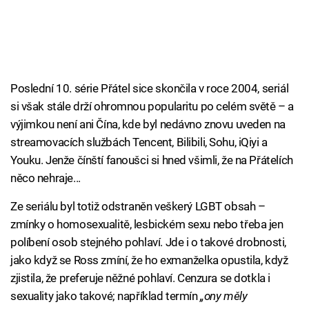
Poslední 10. série Přátel sice skončila v roce 2004, seriál
si však stále drží ohromnou popularitu po celém světě – a
výjimkou není ani Čína, kde byl nedávno znovu uveden na
streamovacích službách Tencent, Bilibili, Sohu, iQiyi a
Youku. Jenže čínští fanoušci si hned všimli, že na Přátelích
něco nehraje...
Ze seriálu byl totiž odstraněn veškerý LGBT obsah –
zmínky o homosexualitě, lesbickém sexu nebo třeba jen
políbení osob stejného pohlaví. Jde i o takové drobnosti,
jako když se Ross zmíní, že ho exmanželka opustila, když
zjistila, že preferuje něžné pohlaví. Cenzura se dotkla i
sexuality jako takové; například termín
„ony měly