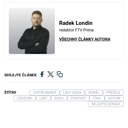
Radek Londin
redaktor FTV Prima
VŠECHNY ČLÁNKY AUTORA
SDÍLEJTE ČLÁNEK
ŠTÍTKY
JUSTIN BIEBER
LADY GAGA
SERIÁL
PŘÁTELE
CENZURA
LGBT
SOHO
TENCENT
ČÍNA
SITCOM
NEJLEPŠÍ SERIÁLY