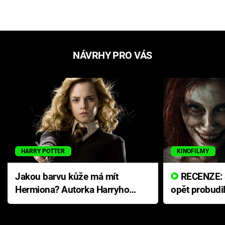
NÁVRHY PRO VÁS
HARRY POTTER
KINOFILMY
Jakou barvu kůže má mít
RECENZE: Smrtelné zlo se
Hermiona? Autorka Harryho
opět probudi
Pottera přišla s ráznou
přichází s n
odpovědí
hororovou n