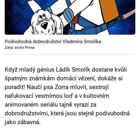
Cool Esport
Pořady
TV Program
Podivuhodná dobrodružství Vladimíra Smolíka
Zdroj: archiv Prima
Sledujte prima+
Když mladý génius Ládík Smolík dostane kvůli
Přihlášení
špatným známkám domácí vězení, dokáže si
poradit! Naučí psa Zorra mluvit, sestrojí
Sledujte nás
nafukovací vesmírnou loď a v kultovním
animovaném seriálu tajně vyrazí za
dobrodružstvími, která jsou stejně podivuhodná
jako zábavná.