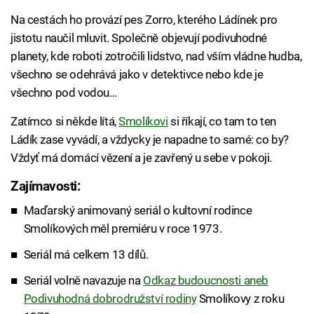
Na cestách ho provází pes Zorro, kterého Ládínek pro
jistotu naučil mluvit. Společně objevují podivuhodné
planety, kde roboti zotročili lidstvo, nad vším vládne hudba,
všechno se odehrává jako v detektivce nebo kde je
všechno pod vodou…
Zatímco si někde lítá,
Smolíkovi
si říkají, co tam to ten
Ládík zase vyvádí, a vždycky je napadne to samé: co by?
Vždyť má domácí vězení a je zavřený u sebe v pokoji.
Zajímavosti:
Failed to fetch
Maďarský animovaný seriál o kultovní rodince
Smolíkových měl premiéru v roce 1973.
Seriál má celkem 13 dílů.
Seriál volně navazuje na
Odkaz budoucnosti aneb
Podivuhodná dobrodružství rodiny
Smolíkovy z roku