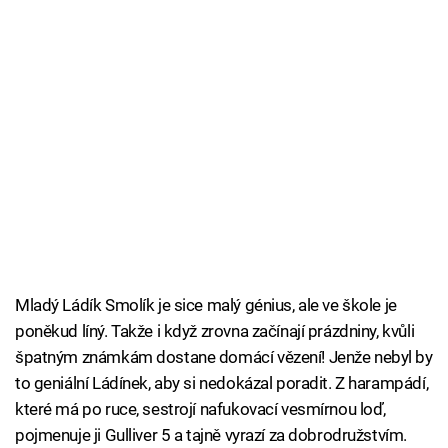
Mladý Ládík Smolík je sice malý génius, ale ve škole je
poněkud líný. Takže i když zrovna začínají prázdniny, kvůli
špatným známkám dostane domácí vězení! Jenže nebyl by
to geniální Ládínek, aby si nedokázal poradit. Z harampádí,
které má po ruce, sestrojí nafukovací vesmírnou loď,
pojmenuje ji Gulliver 5 a tajně vyrazí za dobrodružstvím.