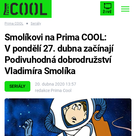
ŽIVĚ
Prima COOL
■
Seriály
STARHOUSE
BUFFY, PŘEMOŽITELKA UPÍRŮ
Trendy:
Smolíkovi na Prima COOL:
ESCAPE
PLNEJ KOTEL
AVENGERS 5
V pondělí 27. dubna začínají
Podivuhodná dobrodružství
Vladimíra Smolíka
Témata
20. dubna 2020 13:57
SERIÁLY
redakce Prima Cool
Filmy
Seriály
Hry