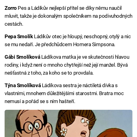
Zorro
Pes a Ládíkův nejlepší přítel se díky němu naučil
mluvit, takže je dokonalým společníkem na podivuhodných
cestách.
Pepa Smolík
Ládíkův otec je hloupý, neschopný, otylý a nic
se mu nedaří. Je předchůdcem Homera Simpsona.
Gábi Smolíková
Ládíkova matka je ve skutečnosti hlavou
rodiny, i když není o mnoho chytřejší než její manžel. Bývá
nešťastná z toho, za koho se to provdala.
Týna Smolíková
Ládíkova sestra je náctiletá dívka s
vlastními, mnohem důležitějšími starostmi. Bratra moc
nemusí a pořád se s ním hašteří.