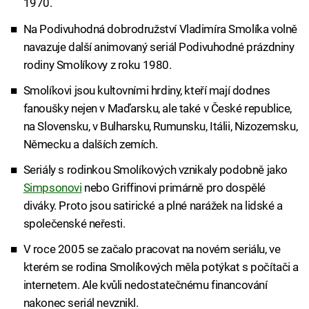
1970.
Na Podivuhodná dobrodružství Vladimíra Smolíka volně
navazuje další animovaný seriál Podivuhodné prázdniny
rodiny Smolíkovy z roku 1980.
Smolíkovi jsou kultovními hrdiny, kteří mají dodnes
fanoušky nejen v Maďarsku, ale také v České republice,
na Slovensku, v Bulharsku, Rumunsku, Itálii, Nizozemsku,
Německu a dalších zemích.
Seriály s rodinkou Smolíkových vznikaly podobně jako
Simpsonovi
nebo Griffinovi primárně pro dospělé
diváky. Proto jsou satirické a plné narážek na lidské a
společenské neřesti.
V roce 2005 se začalo pracovat na novém seriálu, ve
kterém se rodina Smolíkových měla potýkat s počítači a
internetem. Ale kvůli nedostatečnému financování
nakonec seriál nevznikl.