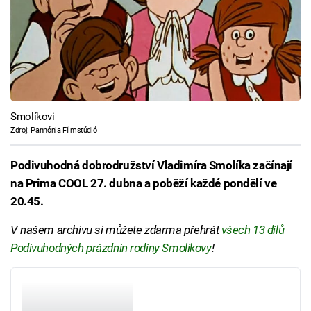
Smolíkovi
Zdroj: Pannónia Filmstúdió
Podivuhodná dobrodružství Vladimíra Smolíka začínají
na Prima COOL 27. dubna a poběží každé pondělí ve
20.45.
V našem archivu si můžete zdarma přehrát
všech 13 dílů
Podivuhodných prázdnin rodiny Smolíkovy
!