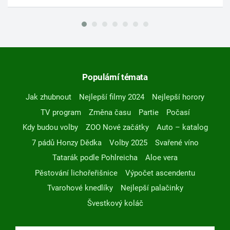
Populární témata
Jak zhubnout
Nejlepší filmy 2024
Nejlepší horory
TV program
Změna času
Partie
Počasí
Kdy budou volby
ZOO Nové začátky
Auto – katalog
7 pádů Honzy Dědka
Volby 2025
Svařené víno
Tatarák podle Pohlreicha
Aloe vera
Pěstování lichořeřišnice
Výpočet ascendentu
Tvarohové knedlíky
Nejlepší palačinky
Švestkový koláč