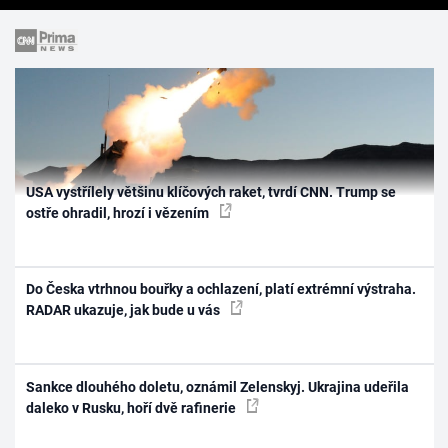
USA vystřílely většinu klíčových raket, tvrdí CNN. Trump se
ostře ohradil, hrozí i vězením
Do Česka vtrhnou bouřky a ochlazení, platí extrémní výstraha.
RADAR ukazuje, jak bude u vás
Sankce dlouhého doletu, oznámil Zelenskyj. Ukrajina udeřila
daleko v Rusku, hoří dvě rafinerie