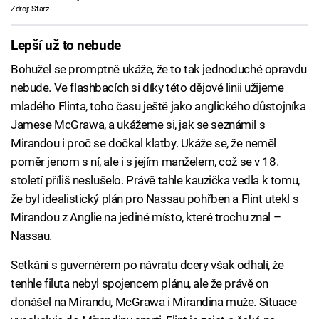
Zdroj: Starz
Lepší už to nebude
Bohužel se promptně ukáže, že to tak jednoduché opravdu
nebude. Ve flashbacích si díky této dějové linii užijeme
mladého Flinta, toho času ještě jako anglického důstojníka
Jamese McGrawa, a ukážeme si, jak se seznámil s
Mirandou i proč se dočkal klatby. Ukáže se, že neměl
poměr jenom s ní, ale i s jejím manželem, což se v 18.
století příliš neslušelo. Právě tahle kauzička vedla k tomu,
že byl idealistický plán pro Nassau pohřben a Flint utekl s
Mirandou z Anglie na jediné místo, které trochu znal –
Nassau.
Setkání s guvernérem po návratu dcery však odhalí, že
tenhle filuta nebyl spojencem plánu, ale že právě on
donášel na Mirandu, McGrawa i Mirandina muže. Situace