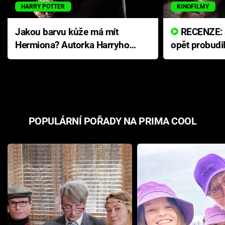
HARRY POTTER
KINOFILMY
Jakou barvu kůže má mít
RECENZE: Smrtelné zlo se
Hermiona? Autorka Harryho
opět probudi
Pottera přišla s ráznou
přichází s n
odpovědí
hororovou n
POPULÁRNÍ POŘADY NA PRIMA COOL