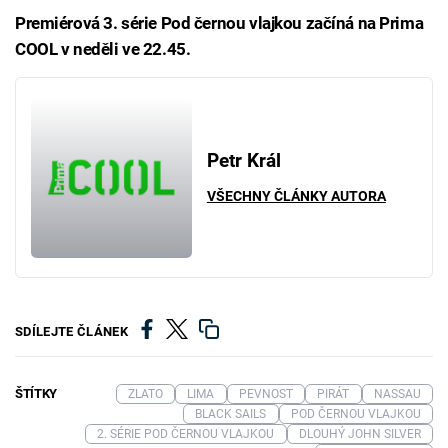
Premiérová 3. série Pod černou vlajkou začíná na Prima
COOL v neděli ve 22.45.
Petr Král
VŠECHNY ČLÁNKY AUTORA
SDÍLEJTE ČLÁNEK
ŠTÍTKY
ZLATO
LIMA
PEVNOST
PIRÁT
NASSAU
BLACK SAILS
POD ČERNOU VLAJKOU
2. SÉRIE POD ČERNOU VLAJKOU
DLOUHÝ JOHN SILVER