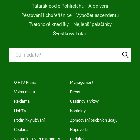
Tatarák podle Pohlreicha
Aloe vera
Pěstování lichořeřišnice
Výpočet ascendentu
Tvarohové knedlíky
Nejlepší palačinky
Švestkový koláč
O FTV Prima
Management
Volná místa
Press
Reklama
Castingy a výzvy
HbbTV
Kontakty
Podmínky užívání
Zpracování osobních údajů
Cookies
Nápověda
Vlastník FTV Prima spol. s
Redakce