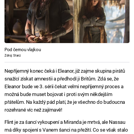
Pod černou vlajkou
Zdroj: Starz
Nepříjemný konec čeká i Eleanor, již zajme skupina pirátů
snažící získat amnestii a předhodí ji Britům. Zdá se, že
Eleanor bude ve 3. sérii čekat velmi nepříjemný proces a
možná bude muset bojovat i proti svým někdejším
přátelům. Na každý pád platí, že je všechno do budoucna
rozehrané víc než zajímavě!
Flint je za šancí vykoupení a Miranda je mrtvá, ale Nassau
má díky spojení s Vanem šanci na přežití. Co se však stalo