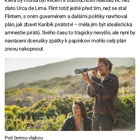
zlato Urca de Lima. Flint totiž ještě před tím, než se stal
Flintem, s oním guvernérem a dalšími politiky navrhoval
plán, jak zbavit Karibik pirátství – měla jím být idealistická
amnestie pirátů. Svého času to tragicky nevyšlo, ale nyní by
navrácení dcerušky zpátky k papínkovi mohlo celý plán
znovu nakopnout.
Pod černou vlajkou