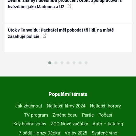
Zemřel známý hudebník a producent Orbit. Spolupracoval s
hvězdami jako Madonna a U2
Útok v Tanvaldu: Pachatel měl pobodat tři lidi, na místě
zasahuje policie
Populární témata
Jak zhubnout
Nejlepší filmy 2024
Nejlepší horory
TV program
Změna času
Partie
Počasí
Kdy budou volby
ZOO Nové začátky
Auto – katalog
7 pádů Honzy Dědka
Volby 2025
Svařené víno