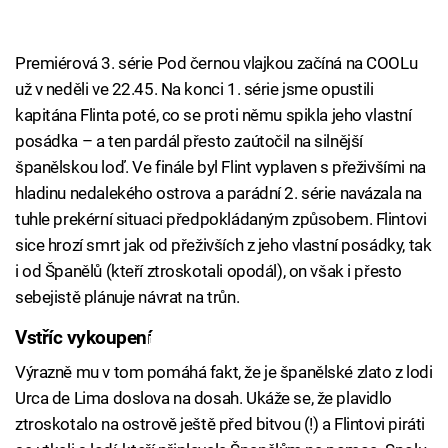
Premiérová 3. série Pod černou vlajkou začíná na COOLu
už v neděli ve 22.45. Na konci 1. série jsme opustili
kapitána Flinta poté, co se proti němu spikla jeho vlastní
posádka – a ten pardál přesto zaútočil na silnější
španělskou loď. Ve finále byl Flint vyplaven s přeživšími na
hladinu nedalekého ostrova a parádní 2. série navázala na
tuhle prekérní situaci předpokládaným způsobem. Flintovi
sice hrozí smrt jak od přeživších z jeho vlastní posádky, tak
i od Španělů (kteří ztroskotali opodál), on však i přesto
sebejistě plánuje návrat na trůn.
Vstříc vykoupení
Failed to fetch
Výrazně mu v tom pomáhá fakt, že je španělské zlato z lodi
Urca de Lima doslova na dosah. Ukáže se, že plavidlo
ztroskotalo na ostrově ještě před bitvou (!) a Flintovi piráti