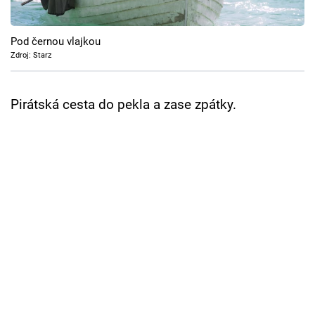
Cool Esport
Pod černou vlajkou
Pořady
Zdroj: Starz
TV Program
Pirátská cesta do pekla a zase zpátky.
Sledujte prima+
Přihlášení
Sledujte nás