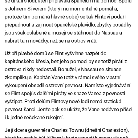
se utkali s lodí, kteří připlavala Španělům na pomoc. Spolu
s Johnem Silverem (který mu momentálně pomáhá,
protože tím pomáhá hlavně sobě) se tak Flintovi podaří
přepadnout a zajmout španělské plavidlo, zbytky posádky
jsou však oslabené a musejí se stáhnout do Nassau a
nabrat tam nováčky, než se na ostrov vrátí.
Už při plavbě domů se Flint vyšvihne nazpět do
kapitánského křesla, bez jeho pomoci by se totiž piráti z
ostrova nikdy nedostali. Bohužel, v Nassau se situace
zkomplikuje. Kapitán Vane totiž v rámci svého vlastní
vykoupení obsadil ostrovní pevnost. Namísto vyjednávání
se Flint spojí s dalšími piráty ve snaze Vanea z pevnosti
vyštípat. Proti dělům Flintovy nové lodi nemá statická
pevnost šanci. Jenže pak se ukáže, že Vane nedávno přišel
i k jedné nečekané rukojmí.
Je jí dcera guvernéra Charles Townu (dnešní Charleston),
která by mohla být klíčem k budoucnosti Nassau víc než