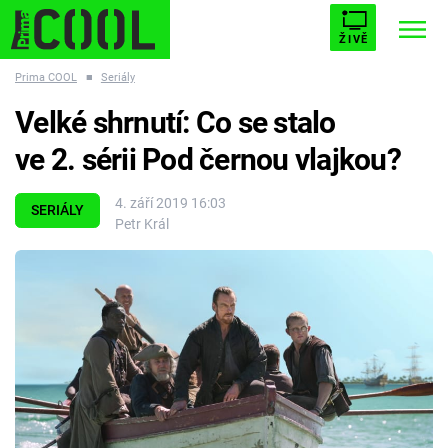
ŽIVĚ
Prima COOL
■
Seriály
STARHOUSE
BUFFY, PŘEMOŽITELKA UPÍRŮ
Trendy:
Velké shrnutí: Co se stalo
ESCAPE
PLNEJ KOTEL
AVENGERS 5
ve 2. sérii Pod černou vlajkou?
4. září 2019 16:03
SERIÁLY
Petr Král
Témata
Filmy
Seriály
Hry