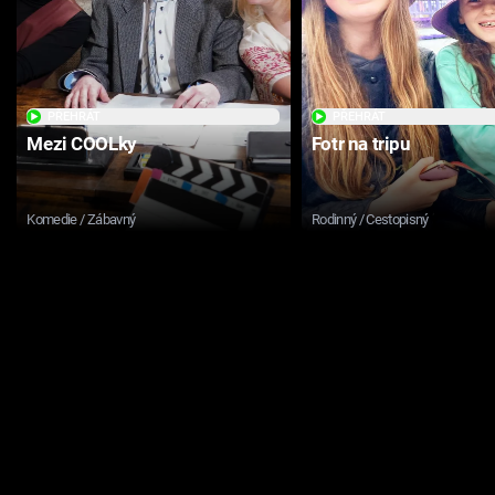
PŘEHRÁT
PŘEHRÁT
Mezi COOLky
Fotr na tripu
Komedie / Zábavný
Rodinný / Cestopisný