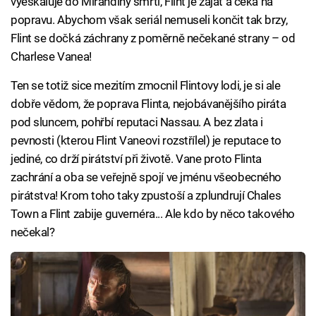
vyeskaluje do Mirandiny smrti, Flint je zajat a čeká na
popravu. Abychom však seriál nemuseli končit tak brzy,
Flint se dočká záchrany z poměrně nečekané strany – od
Charlese Vanea!
Ten se totiž sice mezitím zmocnil Flintovy lodi, je si ale
dobře vědom, že poprava Flinta, nejobávanějšího piráta
pod sluncem, pohřbí reputaci Nassau. A bez zlata i
pevnosti (kterou Flint Vaneovi rozstřílel) je reputace to
jediné, co drží pirátství při životě. Vane proto Flinta
zachrání a oba se veřejně spojí ve jménu všeobecného
pirátstva! Krom toho taky zpustoší a zplundrují Chales
Town a Flint zabije guvernéra... Ale kdo by něco takového
nečekal?