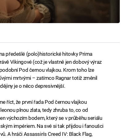
na předešlé (polo)historické hitovky Prima
rávě Vikingové (což je vlastně jen dobový výraz
c podobní Pod černou vlajkou. Krom toho lze
Živými mrtvými – zatímco Ragnar totiž změnil
dějiny je o něco depresivnější.
e říct, že první řada Pod černou vlajkou
eonou plnou zlata, tedy zhruba to, co od
 jen výchozím bodem, který se v průběhu seriálu
tským impériem. Na své si tak přijdou i fanoušci
ů. A hráči Assassin's Creed IV: Black Flag,