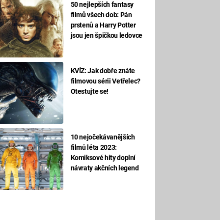
50 nejlepších fantasy
filmů všech dob: Pán
prstenů a Harry Potter
jsou jen špičkou ledovce
KVÍZ: Jak dobře znáte
filmovou sérii Vetřelec?
Otestujte se!
10 nejočekávanějších
filmů léta 2023:
Komiksové hity doplní
návraty akčních legend