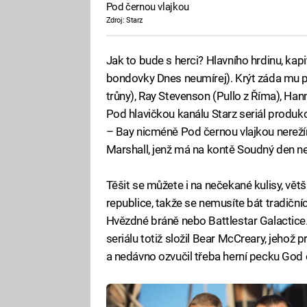
Pod černou vlajkou
Zdroj: Starz
Jak to bude s herci? Hlavního hrdinu, kapi
bondovky Dnes neumírej). Krýt záda mu 
trůny), Ray Stevenson (Pullo z Říma), Han
Pod hlavičkou kanálu Starz seriál produko
– Bay nicméně Pod černou vlajkou nerežíro
Marshall, jenž má na kontě Soudný den neb
Těšit se můžete i na nečekané kulisy, větši
republice, takže se nemusíte bát tradičn
Hvězdné bráně nebo Battlestar Galactic
seriálu totiž složil Bear McCreary, jehož 
a nedávno ozvučil třeba herní pecku God 