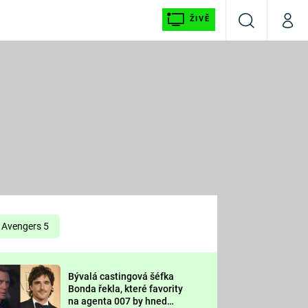
ŽIVĚ
Vyhledávání
Můj p
Prima+
É
CNN Prima NEWS
E
Prima FRESH
ŠÍ
Prima LIVING
E
Prima Ženy
Avengers 5
Prima LAJK
Bývalá castingová šéfka
OOL
Bonda řekla, které favority
Sledujte nás
na agenta 007 by hned