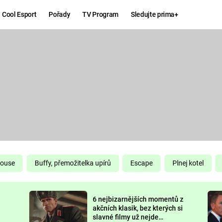
Cool Esport
Pořady
TV Program
Sledujte prima+
Hry
Zábava
MAFIA
ZÁBAVN
GALERI
GTA 6
NEJLEP
KINGDOM
KOMEDI
COME:
DELIVERANCE
CHUCK
House
Buffy, přemožitelka upírů
Escape
Plnej kotel
NORRIS
ESPORT
6 nejbizarnějších momentů z
DEADP
akčních klasik, bez kterých si
slavné filmy už nejde