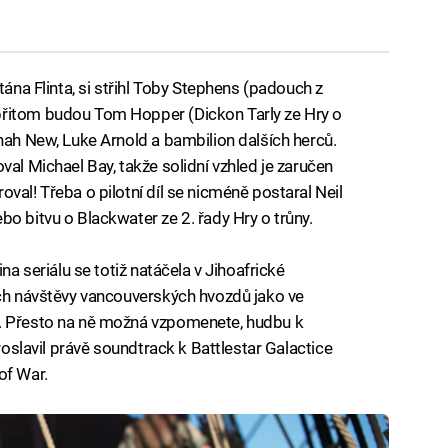
tána Flinta, si střihl Toby Stephens (padouch z
přitom budou Tom Hopper (Dickon Tarly ze Hry o
nah New, Luke Arnold a bambilion dalších herců.
val Michael Bay, takže solidní vzhled je zaručen
val! Třeba o pilotní díl se nicméně postaral Neil
o bitvu o Blackwater ze 2. řady Hry o trůny.
na seriálu se totiž natáčela v Jihoafrické
ích návštěvy vancouverských hvozdů jako ve
e. Přesto na ně možná vzpomenete, hudbu k
proslavil právě soundtrack k Battlestar Galactice
of War.