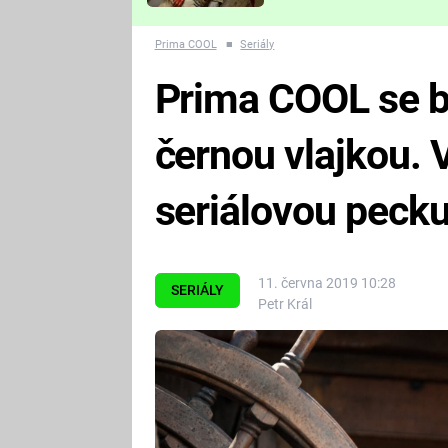
Které děsivé pecky vám
nejvíc zvednou tep?
Prima COOL
■
Seriály
Prima COOL se b
černou vlajkou. 
seriálovou pecku
11. června 2019 10:28
SERIÁLY
Petr Král