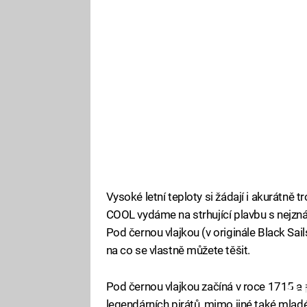
Vysoké letní teploty si žádají i akurátně 
COOL vydáme na strhující plavbu s nejzná
Pod černou vlajkou (v originále Black Sails
na co se vlastně můžete těšit.
Pod černou vlajkou začíná v roce 1715 a p
Fa
legendárních pirátů, mimo jiné také mlad