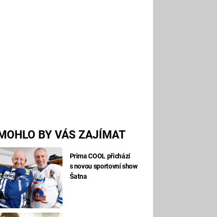
MOHLO BY VÁS ZAJÍMAT
Prima COOL přichází
s novou sportovní show
Šatna