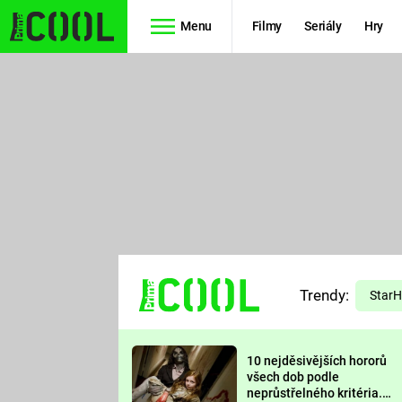
Menu
Filmy
Seriály
Hry
Seriály
Filmy
SIMPSONOVI
STAR WARS
HVĚZDNÁ
AVENGERS
BRÁNA
RYCHLE A
TEORIE
ZBĚSILE 10
Trendy:
VELKÉHO
Star
PREDÁTOR
TŘESKU
10 nejděsivějších hororů
FUTURAMA
všech dob podle
neprůstřelného kritéria.