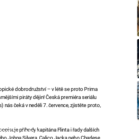
tropické dobrodružství – v létě se proto Prima
mějšími piráty dějin! Česká premiéra seriálu
) nás čeká v neděli 7. července, zjistěte proto,
opisuje příhody kapitána Flinta i řady dalších
iled to fetch
ého Johna Silvera, Calico Jacka nebo Charlese