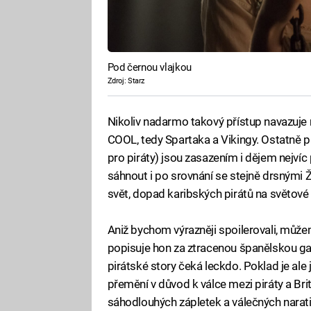
Pod černou vlajkou
Zdroj: Starz
Nikoliv nadarmo takový přístup navazuje 
COOL, tedy Spartaka a Vikingy. Ostatně p
pro piráty) jsou zasazením i dějem nejví
sáhnout i po srovnání se stejně drsnými 
svět, dopad karibských pirátů na světové 
Aniž bychom výrazněji spoilerovali, můžem
popisuje hon za ztracenou španělskou gal
pirátské story čeká leckdo. Poklad je ale
přemění v důvod k válce mezi piráty a Bri
sáhodlouhých zápletek a válečných narativ