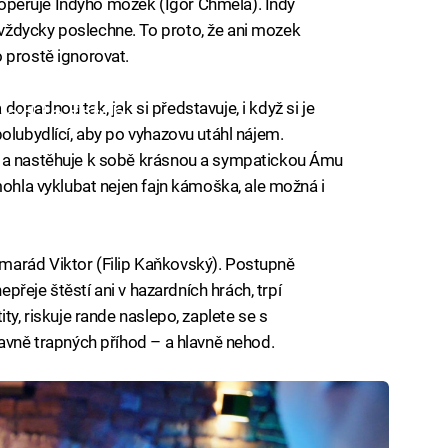
de operuje Indyho mozek (Igor Chmela). Indy
ždycky poslechne. To proto, že ani mozek
 prostě ignorovat.
opadnou tak, jak si představuje, i když si je
iled to fetch
olubydlící, aby po vyhazovu utáhl nájem.
m a nastěhuje k sobě krásnou a sympatickou Ámu
mohla vyklubat nejen fajn kámoška, ale možná i
marád Viktor (Filip Kaňkovský). Postupně
nepřeje štěstí ani v hazardních hrách, trpí
ty, riskuje rande naslepo, zaplete se s
bavně trapných příhod – a hlavně nehod.