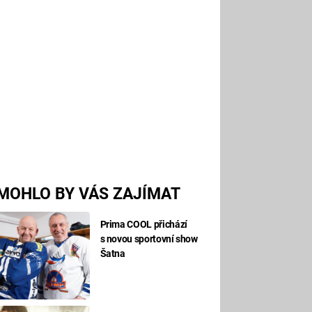
MOHLO BY VÁS ZAJÍMAT
Prima COOL přichází
s novou sportovní show
Šatna