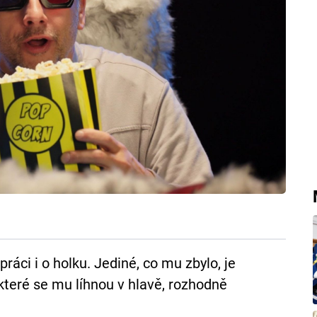
práci i o holku. Jediné, co mu zbylo, je
teré se mu líhnou v hlavě, rozhodně