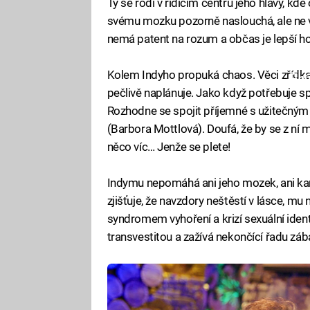
Ty se rodí v řídicím centru jeho hlavy, k
svému mozku pozorně naslouchá, ale ne v
nemá patent na rozum a občas je lepší ho
Kolem Indyho propuká chaos. Věci zřídka d
Fa
pečlivě naplánuje. Jako když potřebuje sp
Rozhodne se spojit příjemné s užitečný
(Barbora Mottlová). Doufá, že by se z ní 
něco víc… Jenže se plete!
Indymu nepomáhá ani jeho mozek, ani ka
zjišťuje, že navzdory neštěstí v lásce, mu 
syndromem vyhoření a krizí sexuální identi
transvestitou a zažívá nekončící řadu zá