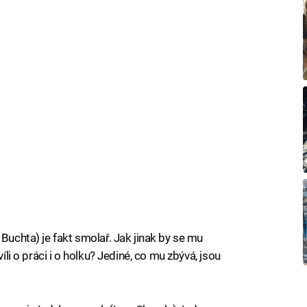
 Buchta) je fakt smolař. Jak jinak by se mu
víli o práci i o holku? Jediné, co mu zbývá, jsou