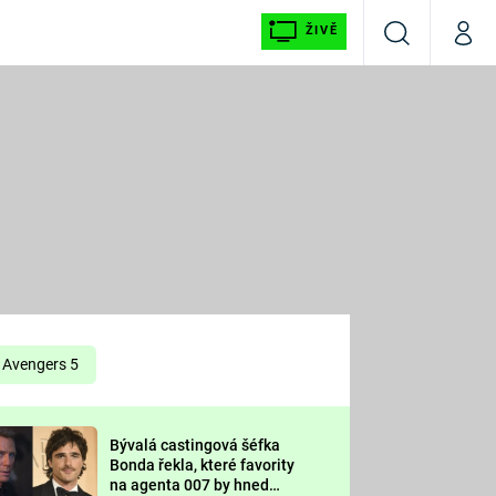
ŽIVĚ
Vyhledávání
Můj p
Prima+
É
CNN Prima NEWS
E
Prima FRESH
ŠÍ
Prima LIVING
E
Prima Ženy
Avengers 5
Prima LAJK
Bývalá castingová šéfka
OOL
Bonda řekla, které favority
Sledujte nás
na agenta 007 by hned