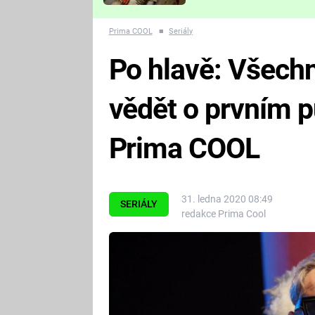
Které děsivé pecky vám
nejvíc zvednou tep?
Prima COOL
■
Seriály
Po hlavě: Všechn
vědět o prvním 
Prima COOL
31. ledna 2020 08:49
SERIÁLY
redakce Prima Cool