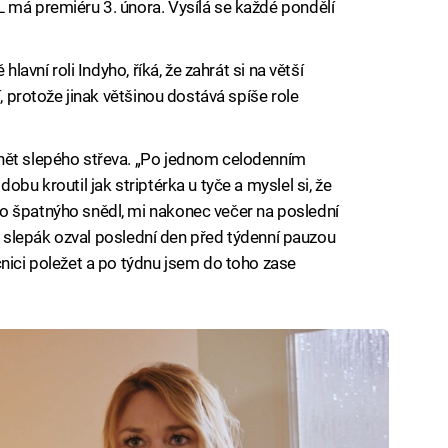
 má premiéru 3. února. Vysílá se každé pondělí
hlavní roli Indyho, říká, že zahrát si na větší
í, protože jinak většinou dostává spíše role
nět slepého střeva. „Po jednom celodenním
obu kroutil jak striptérka u tyče a myslel si, že
o špatnýho snědl, mi nakonec večer na poslední
 se slepák ozval poslední den před týdenní pauzou
nici poležet a po týdnu jsem do toho zase