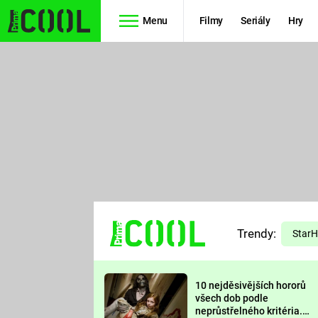
Menu
Filmy
Seriály
Hry
Seriály
Filmy
SIMPSONOVI
STAR WARS
HVĚZDNÁ
AVENGERS
BRÁNA
RYCHLE A
TEORIE
ZBĚSILE 10
Trendy:
VELKÉHO
Star
PREDÁTOR
TŘESKU
10 nejděsivějších hororů
FUTURAMA
všech dob podle
neprůstřelného kritéria.