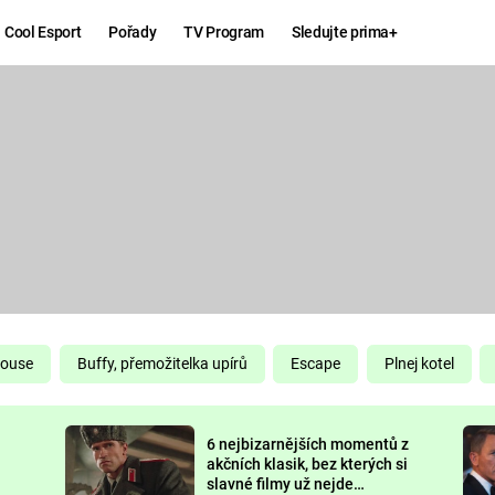
Cool Esport
Pořady
TV Program
Sledujte prima+
Hry
Zábava
MAFIA
ZÁBAVN
GALERI
GTA 6
NEJLEP
KINGDOM
KOMEDI
COME:
DELIVERANCE
CHUCK
House
Buffy, přemožitelka upírů
Escape
Plnej kotel
NORRIS
ESPORT
6 nejbizarnějších momentů z
DEADP
akčních klasik, bez kterých si
slavné filmy už nejde