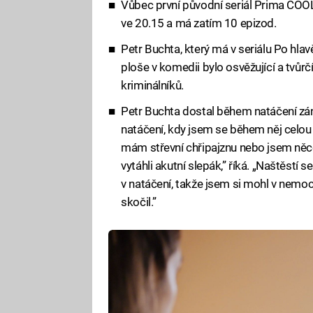
Vůbec první původní seriál Prima COOL
ve 20.15 a má zatím 10 epizod.
Petr Buchta, který má v seriálu Po hlavě 
ploše v komedii bylo osvěžující a tvůrč
kriminálníků.
Petr Buchta dostal během natáčení zá
natáčení, kdy jsem se během něj celou d
mám střevní chřipajznu nebo jsem něc
vytáhli akutní slepák,” říká. „Naštěstí
v natáčení, takže jsem si mohl v nemoc
skočil.”