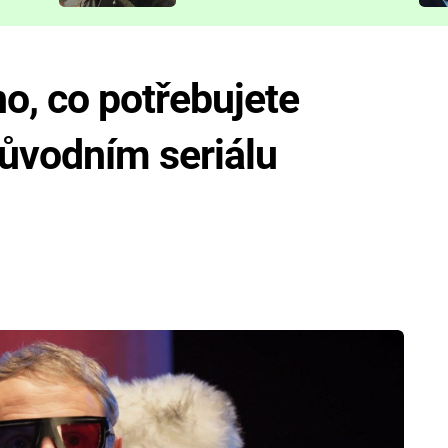
představit
o, co potřebujete
původním seriálu