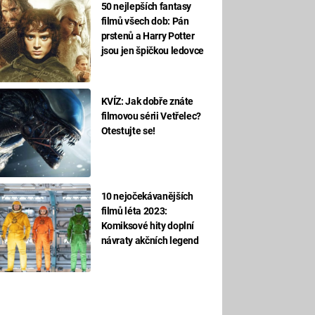
50 nejlepších fantasy
filmů všech dob: Pán
prstenů a Harry Potter
jsou jen špičkou ledovce
KVÍZ: Jak dobře znáte
filmovou sérii Vetřelec?
Otestujte se!
10 nejočekávanějších
filmů léta 2023:
Komiksové hity doplní
návraty akčních legend