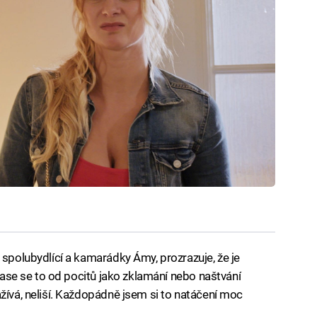
 spolubydlící a kamarádky Ámy, prozrazuje, že je
 zase se to od pocitů jako zklamání nebo naštvání
žívá, neliší. Každopádně jsem si to natáčení moc