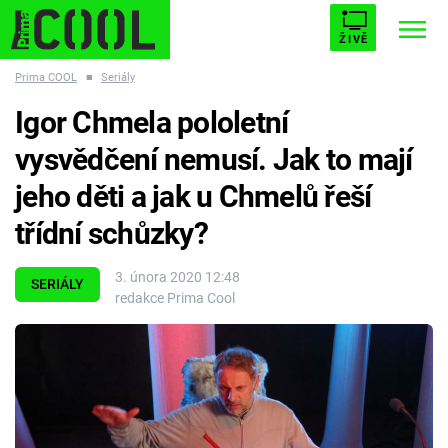
ŽIVĚ
Prima COOL
■
Seriály
STARHOUSE
BUFFY, PŘEMOŽITELKA UPÍRŮ
Trendy:
Igor Chmela pololetní
ESCAPE
PLNEJ KOTEL
AVENGERS 5
vysvědčení nemusí. Jak to mají
jeho děti a jak u Chmelů řeší
třídní schůzky?
Témata
3. února 2020 12:48
SERIÁLY
redakce Prima Cool
Filmy
Seriály
Hry