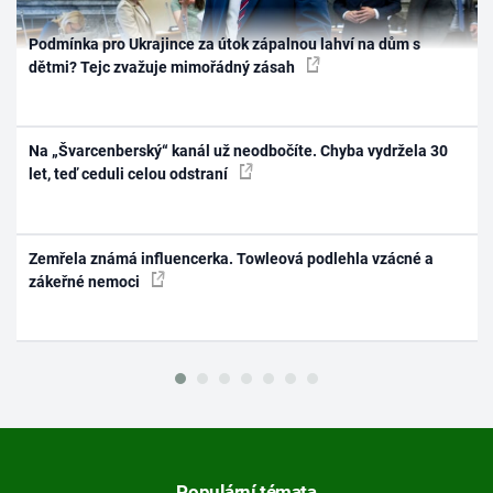
Podmínka pro Ukrajince za útok zápalnou lahví na dům s
dětmi? Tejc zvažuje mimořádný zásah
Na „Švarcenberský“ kanál už neodbočíte. Chyba vydržela 30
let, teď ceduli celou odstraní
Zemřela známá influencerka. Towleová podlehla vzácné a
zákeřné nemoci
Populární témata