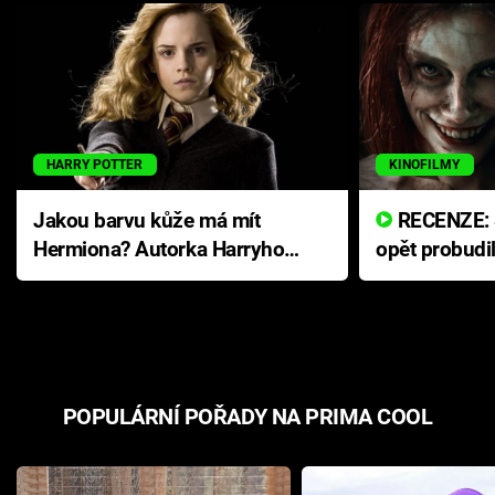
HARRY POTTER
KINOFILMY
Jakou barvu kůže má mít
RECENZE: Smrtelné zlo se
Hermiona? Autorka Harryho
opět probudi
Pottera přišla s ráznou
přichází s n
odpovědí
hororovou n
POPULÁRNÍ POŘADY NA PRIMA COOL