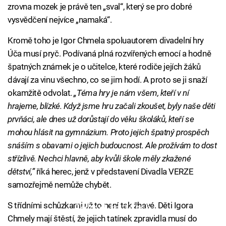
zrovna mozek je právě ten „sval“, který se pro dobré
vysvědčení nejvíce „namaká“.
Kromě toho je Igor Chmela spoluautorem divadelní hry
Úča musí pryč. Podívaná plná rozvířených emocí a hodně
špatných známek je o učitelce, které rodiče jejích žáků
dávají za vinu všechno, co se jim hodí. A proto se ji snaží
okamžitě odvolat.
„Téma hry je nám všem, kteří v ní
hrajeme, blízké. Když jsme hru začali zkoušet, byly naše děti
prvňáci, ale dnes už dorůstají do věku školáků, kteří se
mohou hlásit na gymnázium. Proto jejich špatný prospěch
snáším s obavami o jejich budoucnost. Ale prožívám to dost
střízlivě. Nechci hlavně, aby kvůli škole měly zkažené
dětství,”
říká herec, jenž v představení Divadla VERZE
samozřejmě nemůže chybět.
S třídními schůzkami už to není tak žhavé. Děti Igora
Failed to fetch
Chmely mají štěstí, že jejich tatínek zpravidla musí do