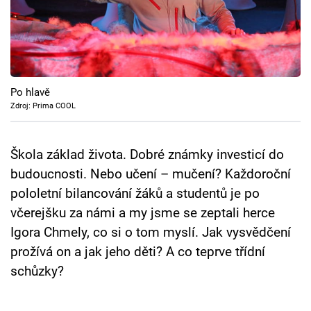
Cool Esport
Pořady
TV Program
Po hlavě
Zdroj: Prima COOL
Sledujte prima+
Škola základ života. Dobré známky investicí do
Přihlášení
budoucnosti. Nebo učení – mučení? Každoroční
pololetní bilancování žáků a studentů je po
Sledujte nás
včerejšku za námi a my jsme se zeptali herce
Igora Chmely, co si o tom myslí. Jak vysvědčení
prožívá on a jak jeho děti? A co teprve třídní
schůzky?