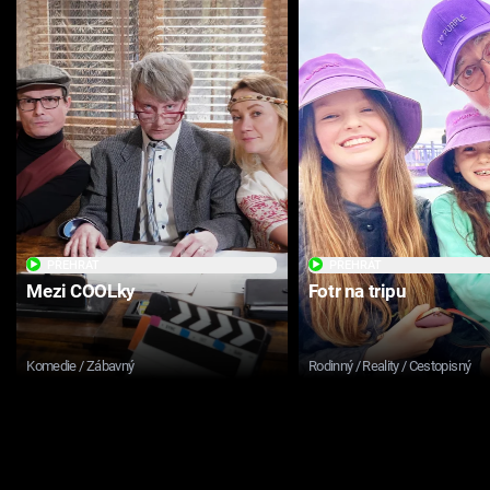
PŘEHRÁT
PŘEHRÁT
Mezi COOLky
Fotr na tripu
Komedie / Zábavný
Rodinný / Reality / Cestopisný