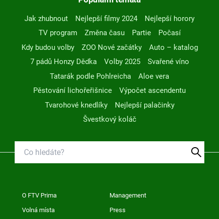
Jak zhubnout
Nejlepší filmy 2024
Nejlepší horory
TV program
Změna času
Partie
Počasí
Kdy budou volby
ZOO Nové začátky
Auto – katalog
7 pádů Honzy Dědka
Volby 2025
Svařené víno
Tatarák podle Pohlreicha
Aloe vera
Pěstování lichořeřišnice
Výpočet ascendentu
Tvarohové knedlíky
Nejlepší palačinky
Švestkový koláč
O FTV Prima
Management
Volná místa
Press