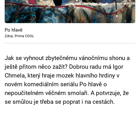
Cool Esport
Pořady
Po hlavě
TV Program
Zdroj: Prima COOL
Sledujte prima+
Jak se vyhnout zbytečnému vánočnímu shonu a
ještě přitom něco zažít? Dobrou radu má Igor
Přihlášení
Chmela, který hraje mozek hlavního hrdiny v
novém komediálním seriálu Po hlavě o
nepoučitelném věčném smolaři. A potvrzuje, že
Sledujte nás
se smůlou je třeba se poprat i na cestách.