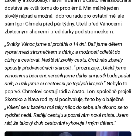
zákeřný a škodolibý. Hlavní hrdina mu často nenaslouchá a
dostává se kvůli tomu do problémů. Minimálně jeden
skvělý nápad a možná i dobrou radu pro ostatní měl ale
sám Igor Chmela před pár týdny. Utekl před Vánocemi,
zbytečným shonem i před dárky pod stromečkem.
„Svátky Vánoc jsme si protáhli o 14 dní. Dali jsme dětem
vybrat mezi stromečkem s dárky, a možností odletět do
ciziny a cestovat. Naštěstí zvolily cestu, čímž nás zbavily
spousty předvánočních starostí…”
prozrazuje.
„Utekli jsme
vánočnímu běsnění, neřešili jsme dárky ani jestli bude padat
sníh, a užili jsme si cestování po teplých krajích.”
Nebylo to
poprvé. Chmelovi cestují rádi a často. Loni společně projeli
Skotsko a hlava rodiny si pochvaluje, že to bylo báječné.
„Válení se u bazénu má taky něco do sebe, ale dlouho se to
vydržet nedá. Raději cestuju a poznávám nová místa. Jsem
rád, že takový druh cestování vyhovuje i mým dětem.”