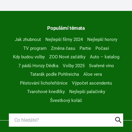
Populární témata
Jak zhubnout
Nejlepší filmy 2024
Nejlepší horory
TV program
Změna času
Partie
Počasí
Kdy budou volby
ZOO Nové začátky
Auto – katalog
7 pádů Honzy Dědka
Volby 2025
Svařené víno
Tatarák podle Pohlreicha
Aloe vera
Pěstování lichořeřišnice
Výpočet ascendentu
Tvarohové knedlíky
Nejlepší palačinky
Švestkový koláč