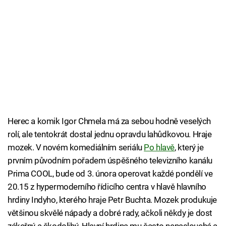
Herec a komik Igor Chmela má za sebou hodně veselých
rolí, ale tentokrát dostal jednu opravdu lahůdkovou. Hraje
mozek. V novém komediálním seriálu
Po hlavě
, který je
prvním původním pořadem úspěšného televizního kanálu
Prima COOL, bude od 3. února operovat každé pondělí ve
20.15 z hypermoderního řídicího centra v hlavě hlavního
hrdiny Indyho, kterého hraje Petr Buchta. Mozek produkuje
většinou skvělé nápady a dobré rady, ačkoli někdy je dost