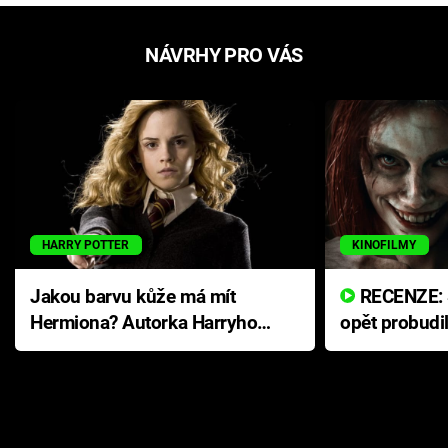
NÁVRHY PRO VÁS
HARRY POTTER
KINOFILMY
Jakou barvu kůže má mít
RECENZE: Smrtelné zlo se
Hermiona? Autorka Harryho
opět probudi
Pottera přišla s ráznou
přichází s n
odpovědí
hororovou n