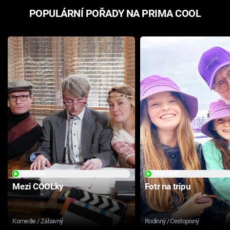
POPULÁRNÍ POŘADY NA PRIMA COOL
PŘEHRÁT
PŘEHRÁT
Mezi COOLky
Fotr na tripu
Komedie / Zábavný
Rodinný / Cestopisný