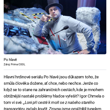
Po hlavě
Zdroj: Prima COOL
Hlavní hrdinové seriálu Po hlavě jsou důkazem toho, že
smůla člověka dožene, ať chce, nebo nechce. Jenže co
když se to stane na zahraničních cestách, kde je mnohem
obtížnější nastalé problémy hladce vyřešit? Igor Chmela o
tom ví své.
„Loni při cestě k moři se z našeho starého
transportéru začalo kouřit. Zrovna jsme projížděli tunelem.