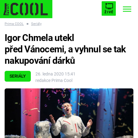
ŽIVĚ
Prima COOL
■
Seriály
STARHOUSE
BUFFY, PŘEMOŽITELKA UPÍRŮ
Trendy:
Igor Chmela utekl
ESCAPE
PLNEJ KOTEL
AVENGERS 5
před Vánocemi, a vyhnul se tak
nakupování dárků
26. ledna 2020 15:41
SERIÁLY
redakce Prima Cool
Témata
Filmy
Seriály
Hry