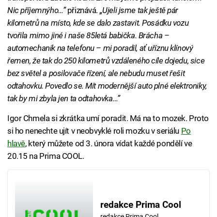
Nic příjemnýho…”
přiznává.
„Ujeli jsme tak ještě pár
kilometrů na místo, kde se dalo zastavit. Posádku vozu
tvořila mimo jiné i naše 85letá babička. Brácha –
automechanik na telefonu – mi poradil, ať uříznu klínový
řemen, že tak do 250 kilometrů vzdáleného cíle dojedu, sice
bez světel a posilovače řízení, ale nebudu muset řešit
odtahovku. Povedlo se. Mít modernější auto plné elektroniky,
tak by mi zbyla jen ta odtahovka…”
Igor Chmela si zkrátka umí poradit. Má na to mozek. Proto
si ho nenechte ujít v neobvyklé roli mozku v seriálu
Po
hlavě
, který můžete od 3. února vídat každé pondělí ve
20.15 na Prima COOL.
redakce Prima Cool
redakce Prima Cool