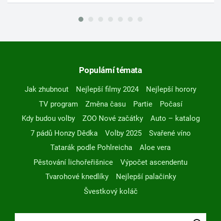
Populární témata
Jak zhubnout
Nejlepší filmy 2024
Nejlepší horory
TV program
Změna času
Partie
Počasí
Kdy budou volby
ZOO Nové začátky
Auto – katalog
7 pádů Honzy Dědka
Volby 2025
Svařené víno
Tatarák podle Pohlreicha
Aloe vera
Pěstování lichořeřišnice
Výpočet ascendentu
Tvarohové knedlíky
Nejlepší palačinky
Švestkový koláč