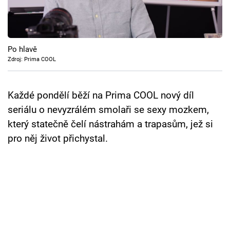
Cool Esport
Pořady
Po hlavě
TV Program
Zdroj: Prima COOL
Sledujte prima+
Každé pondělí běží na Prima COOL nový díl
seriálu o nevyzrálém smolaři se sexy mozkem,
Přihlášení
který statečně čelí nástrahám a trapasům, jež si
pro něj život přichystal.
Sledujte nás