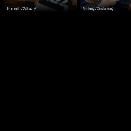
Komedie / Zábavný
Rodinný / Cestopisný