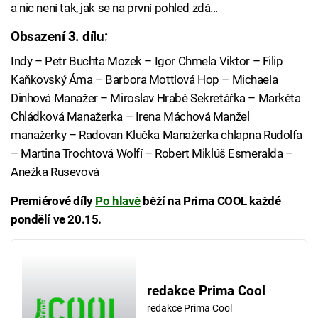
a nic není tak, jak se na první pohled zdá...
Obsazení 3. dílu:
Failed to fetch
Indy – Petr Buchta Mozek – Igor Chmela Viktor – Filip
Kaňkovský Áma – Barbora Mottlová Hop – Michaela
Dinhová Manažer – Miroslav Hrabě Sekretářka – Markéta
Chládková Manažerka – Irena Máchová Manžel
manažerky – Radovan Klučka Manažerka chlapna Rudolfa
– Martina Trochtová Wolfí – Robert Miklúš Esmeralda –
Anežka Rusevová
Premiérové díly
Po hlavě
běží na Prima COOL každé
pondělí ve 20.15.
redakce Prima Cool
redakce Prima Cool