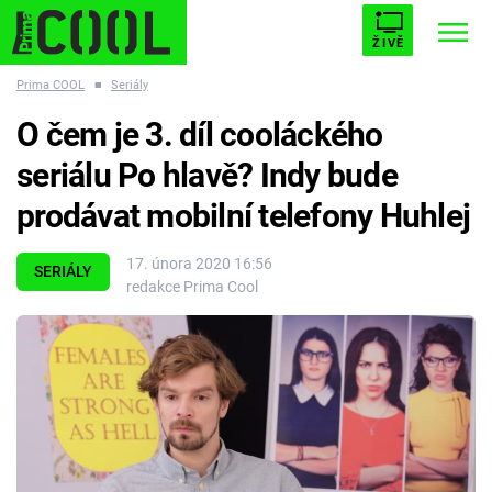
ŽIVĚ
Prima COOL
■
Seriály
STARHOUSE
BUFFY, PŘEMOŽITELKA UPÍRŮ
Trendy:
O čem je 3. díl cooláckého
ESCAPE
PLNEJ KOTEL
AVENGERS 5
seriálu Po hlavě? Indy bude
prodávat mobilní telefony Huhlej
17. února 2020 16:56
SERIÁLY
redakce Prima Cool
Témata
Filmy
Seriály
Hry