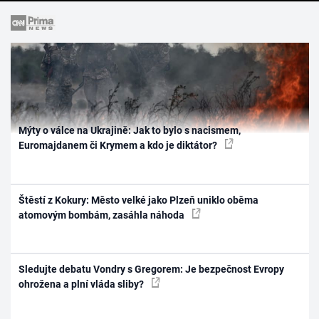
Mýty o válce na Ukrajině: Jak to bylo s nacismem,
Euromajdanem či Krymem a kdo je diktátor?
Štěstí z Kokury: Město velké jako Plzeň uniklo oběma
atomovým bombám, zasáhla náhoda
Sledujte debatu Vondry s Gregorem: Je bezpečnost Evropy
ohrožena a plní vláda sliby?