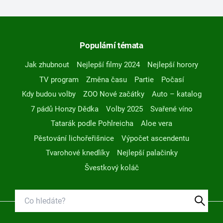
Populární témata
Jak zhubnout
Nejlepší filmy 2024
Nejlepší horory
TV program
Změna času
Partie
Počasí
Kdy budou volby
ZOO Nové začátky
Auto – katalog
7 pádů Honzy Dědka
Volby 2025
Svařené víno
Tatarák podle Pohlreicha
Aloe vera
Pěstování lichořeřišnice
Výpočet ascendentu
Tvarohové knedlíky
Nejlepší palačinky
Švestkový koláč