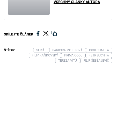
VŠECHNY ČLÁNKY AUTORA
SDÍLEJTE ČLÁNEK
ŠTÍTKY
SERIÁL
BARBORA MOTTLOVÁ
IGOR CHMELA
FILIP KAŇKOVSKÝ
PRIMA COOL
PETR BUCHTA
TEREZA VÍTŮ
FILIP ŠEBŠAJEVIČ