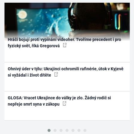
Hráči bojují proti vypínání videoher. Tvoříme precedent i pro
fyzický svět, říká Gregorová
Ohnivý úder v týlu: Ukrajinci ochromili rafinérie, útok v Kyjevě
si vyžádal i život dítěte
GLOSA: Vracet Ukrajince do války je zlo. Žádný rodič si
nepřeje smrt syna v zákopu