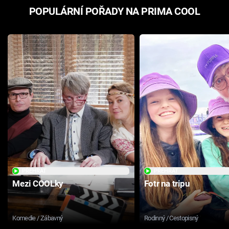
POPULÁRNÍ POŘADY NA PRIMA COOL
PŘEHRÁT
PŘEHRÁT
Mezi COOLky
Fotr na tripu
Komedie / Zábavný
Rodinný / Cestopisný