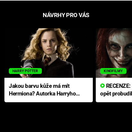
NÁVRHY PRO VÁS
HARRY POTTER
KINOFILMY
Jakou barvu kůže má mít
RECENZE: Smrtelné zlo se
Hermiona? Autorka Harryho
opět probudi
Pottera přišla s ráznou
přichází s n
odpovědí
hororovou n