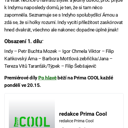
Ta však nechce o návratu slyšet a jediný důvod, proč přijde
k Indymu naposledy domů, je ten, že si tam něco
zapomněla. Seznamuje se s Indyho spolubydlící Ámou a
zdá se, že si holky rozumí. Indy vycítí příležitost zaskórovat
hned dvakrát, všechno ale nakonec dopadne úplně jinak!
Obsazení 1. dílu:
Failed to fetch
Indy – Petr Buchta Mozek – Igor Chmela Viktor – Filip
Kaňkovský Áma – Barbora Mottlová zebřička/Jana –
Tereza Vítů Taranťák/Týpek – Filip Šebšajevič
Premiérové díly
Po hlavě
běží na Prima COOL každé
pondělí ve 20.15.
redakce Prima Cool
redakce Prima Cool