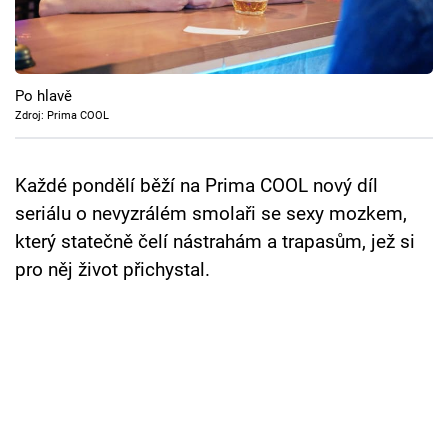
Cool Esport
Pořady
Po hlavě
TV Program
Zdroj: Prima COOL
Sledujte prima+
Každé pondělí běží na Prima COOL nový díl
seriálu o nevyzrálém smolaři se sexy mozkem,
Přihlášení
který statečně čelí nástrahám a trapasům, jež si
pro něj život přichystal.
Sledujte nás