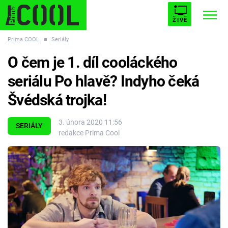
ŽIVĚ
Prima COOL
■
Seriály
STARHOUSE
BUFFY, PŘEMOŽITELKA UPÍRŮ
Trendy:
O čem je 1. díl cooláckého
ESCAPE
PLNEJ KOTEL
AVENGERS 5
seriálu Po hlavě? Indyho čeká
Švédská trojka!
3. února 2020 11:56
SERIÁLY
redakce Prima Cool
Témata
Filmy
Seriály
Hry