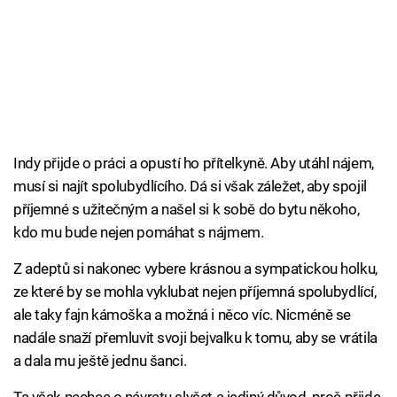
Indy přijde o práci a opustí ho přítelkyně. Aby utáhl nájem,
musí si najít spolubydlícího. Dá si však záležet, aby spojil
příjemné s užitečným a našel si k sobě do bytu někoho,
kdo mu bude nejen pomáhat s nájmem.
Z adeptů si nakonec vybere krásnou a sympatickou holku,
ze které by se mohla vyklubat nejen příjemná spolubydlící,
ale taky fajn kámoška a možná i něco víc. Nicméně se
nadále snaží přemluvit svoji bejvalku k tomu, aby se vrátila
a dala mu ještě jednu šanci.