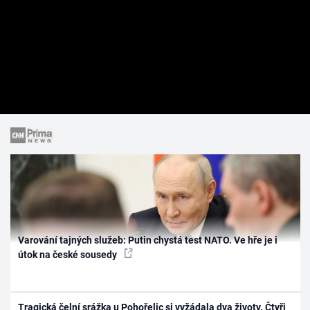
Varování tajných služeb: Putin chystá test NATO. Ve hře je i
útok na české sousedy
Tragická čelní srážka u Pohořelic si vyžádala dva životy. Čtyři