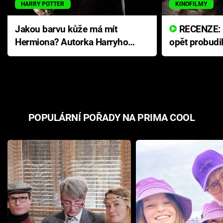
HARRY POTTER
KINOFILMY
Jakou barvu kůže má mít
RECENZE: Smrtelné zlo se
Hermiona? Autorka Harryho
opět probudi
Pottera přišla s ráznou
přichází s n
odpovědí
hororovou n
POPULÁRNÍ POŘADY NA PRIMA COOL