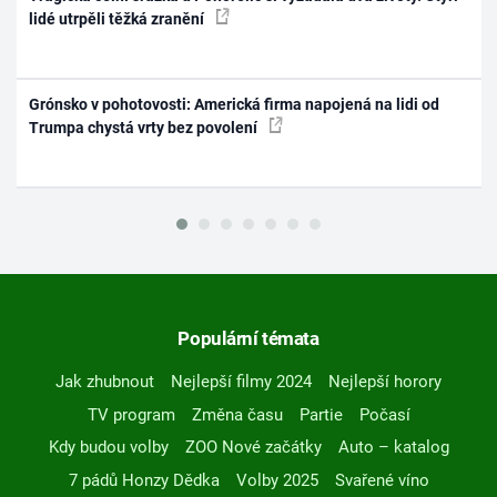
lidé utrpěli těžká zranění
Grónsko v pohotovosti: Americká firma napojená na lidi od
Trumpa chystá vrty bez povolení
Populární témata
Jak zhubnout
Nejlepší filmy 2024
Nejlepší horory
TV program
Změna času
Partie
Počasí
Kdy budou volby
ZOO Nové začátky
Auto – katalog
7 pádů Honzy Dědka
Volby 2025
Svařené víno