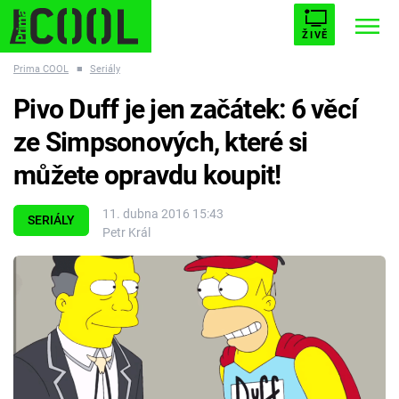
ŽIVĚ
Prima COOL
■
Seriály
STARHOUSE
BUFFY, PŘEMOŽITELKA UPÍRŮ
Trendy:
Pivo Duff je jen začátek: 6 věcí
ESCAPE
PLNEJ KOTEL
AVENGERS 5
ze Simpsonových, které si
můžete opravdu koupit!
11. dubna 2016 15:43
SERIÁLY
Petr Král
Témata
Filmy
Seriály
Hry