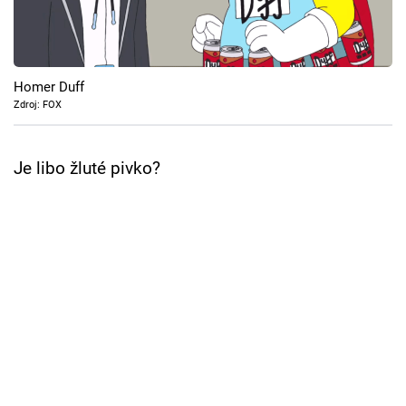
Cool Esport
Pořady
Homer Duff
TV Program
Zdroj: FOX
Sledujte prima+
Je libo žluté pivko?
Přihlášení
Sledujte nás