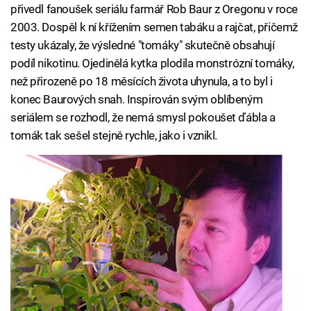
přivedl fanoušek seriálu farmář Rob Baur z Oregonu v roce
2003. Dospěl k ní křížením semen tabáku a rajčat, přičemž
testy ukázaly, že výsledné "tomáky" skutečně obsahují
podíl nikotinu. Ojedinělá kytka plodila monstrózní tomáky,
než přirozeně po 18 měsících života uhynula, a to byl i
konec Baurových snah. Inspirován svým oblíbeným
seriálem se rozhodl, že nemá smysl pokoušet ďábla a
tomák tak sešel stejně rychle, jako i vznikl.