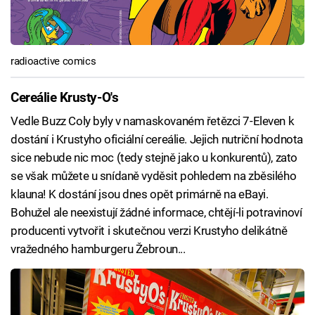
radioactive comics
Cereálie Krusty-O's
Vedle Buzz Coly byly v namaskovaném řetězci 7-Eleven k
dostání i Krustyho oficiální cereálie. Jejich nutriční hodnota
sice nebude nic moc (tedy stejně jako u konkurentů), zato
se však můžete u snídaně vyděsit pohledem na zběsilého
klauna! K dostání jsou dnes opět primárně na eBayi.
Bohužel ale neexistují žádné informace, chtějí-li potravinoví
producenti vytvořit i skutečnou verzi Krustyho delikátně
vražedného hamburgeru Žebroun...