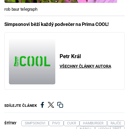
rob baur telegraph
Simpsonovi běží každý podvečer na Prima COOL!
Petr Král
VŠECHNY ČLÁNKY AUTORA
SDÍLEJTE ČLÁNEK
ŠTÍTKY
SIMPSONOVI
PIVO
CUKR
HAMBURGER
RAJČE