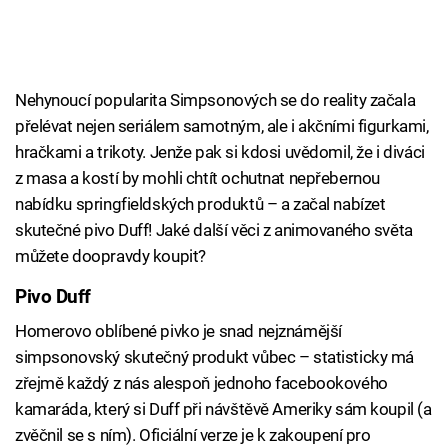
Nehynoucí popularita Simpsonových se do reality začala
přelévat nejen seriálem samotným, ale i akčními figurkami,
hračkami a trikoty. Jenže pak si kdosi uvědomil, že i diváci
z masa a kostí by mohli chtít ochutnat nepřebernou
nabídku springfieldských produktů – a začal nabízet
skutečné pivo Duff! Jaké další věci z animovaného světa
můžete doopravdy koupit?
Pivo Duff
Homerovo oblíbené pivko je snad nejznámější
simpsonovský skutečný produkt vůbec – statisticky má
zřejmě každý z nás alespoň jednoho facebookového
kamaráda, který si Duff při návštěvě Ameriky sám koupil (a
zvěčnil se s ním). Oficiální verze je k zakoupení pro