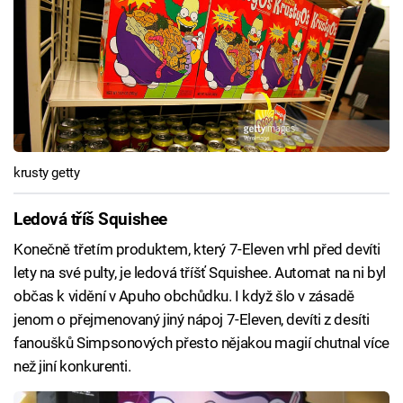
krusty getty
Ledová tříš Squishee
Konečně třetím produktem, který 7-Eleven vrhl před devíti
lety na své pulty, je ledová tříšť Squishee. Automat na ni byl
občas k vidění v Apuho obchůdku. I když šlo v zásadě
jenom o přejmenovaný jiný nápoj 7-Eleven, devíti z desíti
fanoušků Simpsonových přesto nějakou magií chutnal více
než jiní konkurenti.