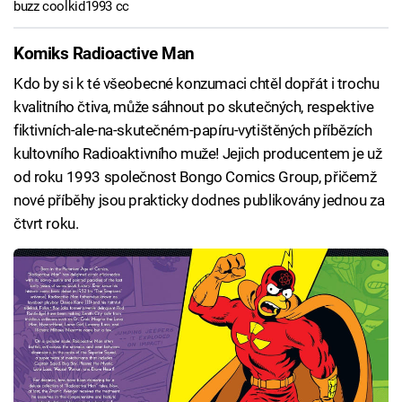
buzz coolkid1993 cc
Komiks Radioactive Man
Kdo by si k té všeobecné konzumaci chtěl dopřát i trochu
kvalitního čtiva, může sáhnout po skutečných, respektive
fiktivních-ale-na-skutečném-papíru-vytištěných příbězích
kultovního Radioaktivního muže! Jejich producentem je už
od roku 1993 společnost Bongo Comics Group, přičemž
nové příběhy jsou prakticky dodnes publikovány jednou za
čtvrt roku.