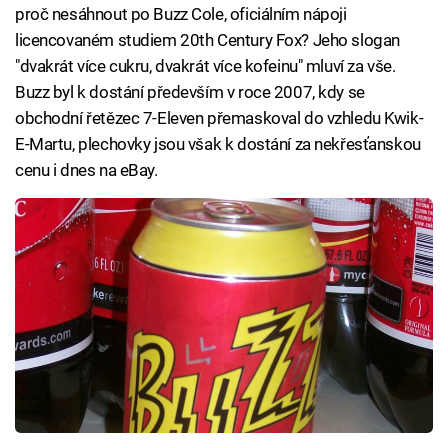
proč nesáhnout po Buzz Cole, oficiálním nápoji
licencovaném studiem 20th Century Fox? Jeho slogan
"dvakrát více cukru, dvakrát více kofeinu" mluví za vše.
Buzz byl k dostání především v roce 2007, kdy se
obchodní řetězec 7-Eleven přemaskoval do vzhledu Kwik-
E-Martu, plechovky jsou však k dostání za nekřesťanskou
cenu i dnes na eBay.