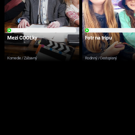
PŘEHRÁT
PŘEHRÁT
Mezi COOLky
Fotr na tripu
Komedie / Zábavný
Rodinný / Cestopisný