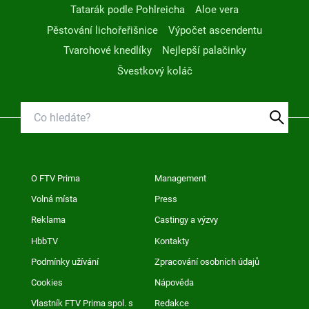
Tatarák podle Pohlreicha
Aloe vera
Pěstování lichořeřišnice
Výpočet ascendentu
Tvarohové knedlíky
Nejlepší palačinky
Švestkový koláč
O FTV Prima
Management
Volná místa
Press
Reklama
Castingy a výzvy
HbbTV
Kontakty
Podmínky užívání
Zpracování osobních údajů
Cookies
Nápověda
Vlastník FTV Prima spol. s
Redakce