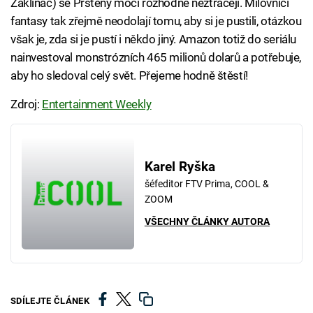
Zaklínač) se Prsteny moci rozhodně neztrácejí. Milovníci
fantasy tak zřejmě neodolají tomu, aby si je pustili, otázkou
však je, zda si je pustí i někdo jiný. Amazon totiž do seriálu
nainvestoval monstrózních 465 milionů dolarů a potřebuje,
aby ho sledoval celý svět. Přejeme hodně štěstí!
Zdroj:
Entertainment Weekly
Karel Ryška
šéfeditor FTV Prima, COOL &
ZOOM
VŠECHNY ČLÁNKY AUTORA
SDÍLEJTE ČLÁNEK