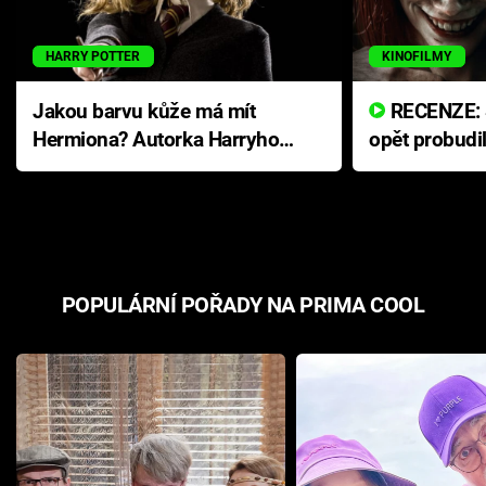
HARRY POTTER
KINOFILMY
Jakou barvu kůže má mít
RECENZE: Smrtelné zlo se
Hermiona? Autorka Harryho
opět probudi
Pottera přišla s ráznou
přichází s n
odpovědí
hororovou n
POPULÁRNÍ POŘADY NA PRIMA COOL