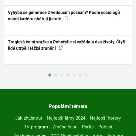
Vyhýbá se generace Z vedoucím pozicím? Podle sociologů
mladí kariéru obětují jistotě
Tragická čelní srážka u Pohořelic si vyžádala dva životy. Čtyři
lidé utrpěli těžká zranění
Populární témata
Jak zhubnout
Nejlepší filmy 2024
Nejlepší horory
TV program
Změna času
Partie
Počasí
Kdy budou volby
ZOO Nové začátky
Auto – katalog