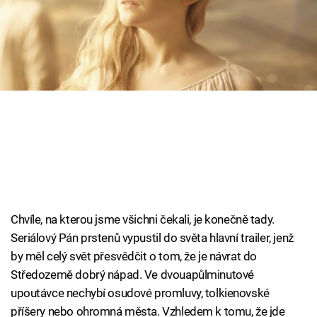
Cool Esport
Pořady
TV Program
Sledujte prima+
Přihlášení
Sledujte nás
Chvíle, na kterou jsme všichni čekali, je konečně tady.
Seriálový Pán prstenů vypustil do světa hlavní trailer, jenž
by měl celý svět přesvědčit o tom, že je návrat do
Středozemě dobrý nápad. Ve dvouapůlminutové
upoutávce nechybí osudové promluvy, tolkienovské
příšery nebo ohromná města. Vzhledem k tomu, že jde