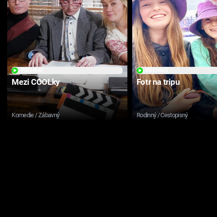
PŘEHRÁT
PŘEHRÁT
Mezi COOLky
Fotr na tripu
Komedie / Zábavný
Rodinný / Cestopisný