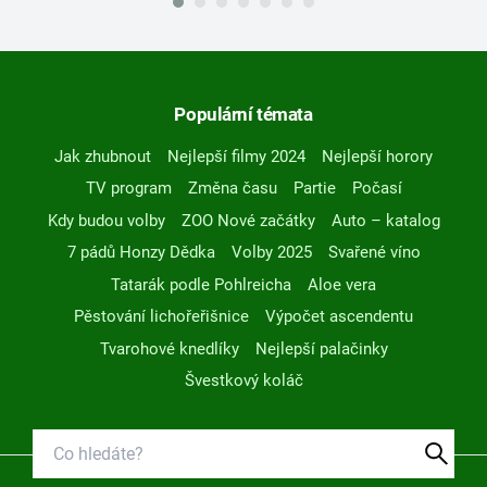
Populární témata
Jak zhubnout
Nejlepší filmy 2024
Nejlepší horory
TV program
Změna času
Partie
Počasí
Kdy budou volby
ZOO Nové začátky
Auto – katalog
7 pádů Honzy Dědka
Volby 2025
Svařené víno
Tatarák podle Pohlreicha
Aloe vera
Pěstování lichořeřišnice
Výpočet ascendentu
Tvarohové knedlíky
Nejlepší palačinky
Švestkový koláč