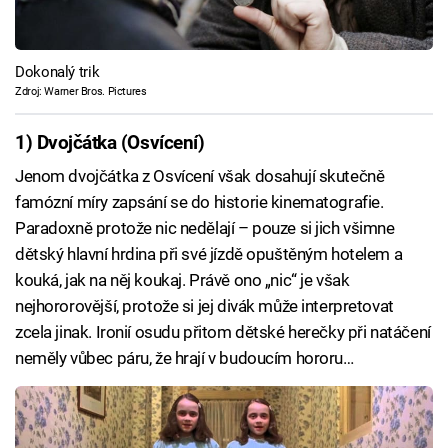
Dokonalý trik
Zdroj: Warner Bros. Pictures
1) Dvojčátka (Osvícení)
Jenom dvojčátka z Osvícení však dosahují skutečně
famózní míry zapsání se do historie kinematografie.
Paradoxně protože nic nedělají – pouze si jich všimne
dětský hlavní hrdina při své jízdě opuštěným hotelem a
kouká, jak na něj koukaj. Právě ono „nic“ je však
nejhororovější, protože si jej divák může interpretovat
zcela jinak. Ironií osudu přitom dětské herečky při natáčení
neměly vůbec páru, že hrají v budoucím hororu…