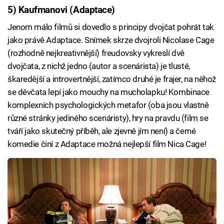
5) Kaufmanovi (Adaptace)
Jenom málo filmů si dovedlo s principy dvojčat pohrát tak
jako právě Adaptace. Snímek skrze dvojroli Nicolase Cage
(rozhodně nejkreativnější) freudovsky vykreslí dvě
dvojčata, z nichž jedno (autor a scenárista) je tlusté,
škaredější a introvertnější, zatímco druhé je frajer, na něhož
se děvčata lepí jako mouchy na mucholapku! Kombinace
komplexních psychologických metafor (oba jsou vlastně
různé stránky jediného scenáristy), hry na pravdu (film se
tváří jako skutečný příběh, ale zjevně jím není) a černé
komedie činí z Adaptace možná nejlepší film Nica Cage!