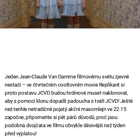
Cool Esport
Pořady
TV Program
Sledujte prima+
Přihlášení
Jeden Jean-Claude Van Damme filmovému světu zjevně
nestačí – ve čtvrtečním cooltovním movie Replikant si
proto postavu JCVD budou hrdinové muset naklonovat,
Sledujte nás
aby s pomocí klonu dopadli padoucha s tváří JCVD! Ještě
než tenhle netradičně pojatý akční masomlejn ve 22.15
započne, připomeňte si pět párů důvodů, proč jsou
podobná dvojčata ve filmu obvykle děsivější než týden
před výplatou!