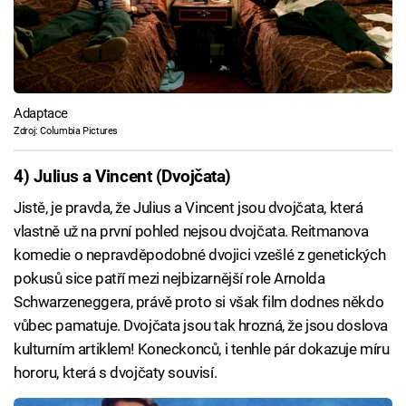
Adaptace
Zdroj: Columbia Pictures
4) Julius a Vincent (Dvojčata)
Jistě, je pravda, že Julius a Vincent jsou dvojčata, která
vlastně už na první pohled nejsou dvojčata. Reitmanova
komedie o nepravděpodobné dvojici vzešlé z genetických
pokusů sice patří mezi nejbizarnější role Arnolda
Schwarzeneggera, právě proto si však film dodnes někdo
vůbec pamatuje. Dvojčata jsou tak hrozná, že jsou doslova
kulturním artiklem! Koneckonců, i tenhle pár dokazuje míru
hororu, která s dvojčaty souvisí.