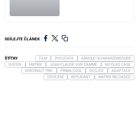
SDÍLEJTE ČLÁNEK
ŠTÍTKY
FILM
DVOJČATA
ARNOLD SCHWARZENEGGER
SVÍCEN
MATRIX
JEAN-CLAUDE VAN DAMME
NICOLAS CAGE
DOKONALÝ TRIK
PRIMA COOL
DVOJČE
ADAPTACE
OSVÍCENÍ
REPLIKANT
MATRIX RELOADED