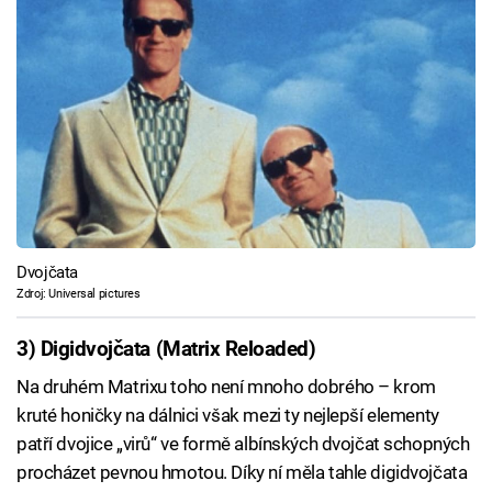
Dvojčata
Zdroj: Universal pictures
3) Digidvojčata (Matrix Reloaded)
Na druhém Matrixu toho není mnoho dobrého – krom
kruté honičky na dálnici však mezi ty nejlepší elementy
patří dvojice „virů“ ve formě albínských dvojčat schopných
procházet pevnou hmotou. Díky ní měla tahle digidvojčata