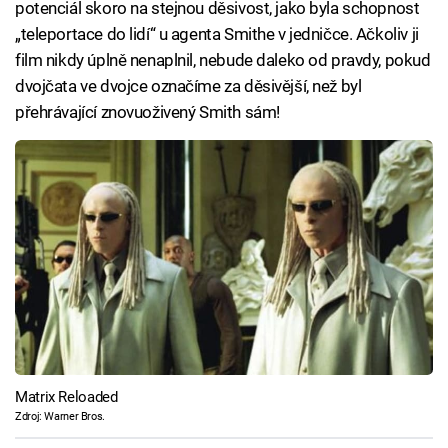
potenciál skoro na stejnou děsivost, jako byla schopnost
„teleportace do lidí“ u agenta Smithe v jedničce. Ačkoliv ji
film nikdy úplně nenaplnil, nebude daleko od pravdy, pokud
dvojčata ve dvojce označíme za děsivější, než byl
přehrávající znovuoživený Smith sám!
Matrix Reloaded
Zdroj: Warner Bros.