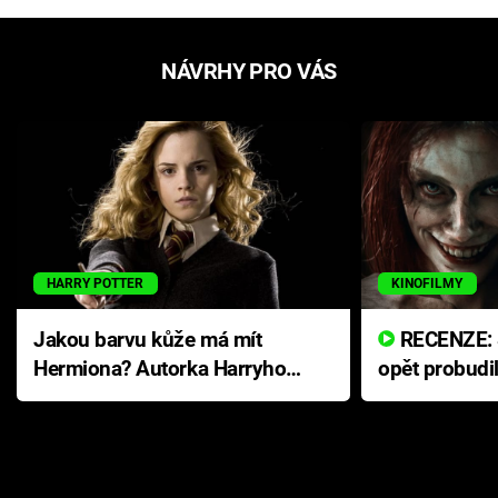
NÁVRHY PRO VÁS
HARRY POTTER
KINOFILMY
Jakou barvu kůže má mít
RECENZE: Smrtelné zlo se
Hermiona? Autorka Harryho
opět probudi
Pottera přišla s ráznou
přichází s n
odpovědí
hororovou n