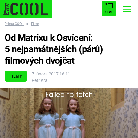
ŽIVĚ
Prima COOL
■
Filmy
STARHOUSE
BUFFY, PŘEMOŽITELKA UPÍRŮ
Trendy:
Od Matrixu k Osvícení:
ESCAPE
PLNEJ KOTEL
AVENGERS 5
5 nejpamátnějších (párů)
filmových dvojčat
7. února 2017 16:11
FILMY
Petr Král
Témata
Failed to fetch
Filmy
Protože dva jsou lepší než jeden!
Seriály
Hry