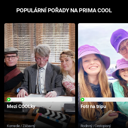
POPULÁRNÍ POŘADY NA PRIMA COOL
PŘEHRÁT
PŘEHRÁT
Mezi COOLky
Fotr na tripu
Komedie / Zábavný
Rodinný / Cestopisný