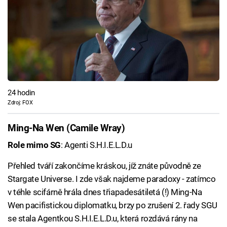
24 hodin
Zdroj: FOX
Ming-Na Wen (Camile Wray)
Role mimo SG
: Agenti S.H.I.E.L.D.u
Přehled tváří zakončíme kráskou, jíž znáte původně ze
Stargate Universe. I zde však najdeme paradoxy - zatímco
v téhle scifárně hrála dnes třiapadesátiletá (!) Ming-Na
Wen pacifistickou diplomatku, brzy po zrušení 2. řady SGU
se stala Agentkou S.H.I.E.L.D.u, která rozdává rány na