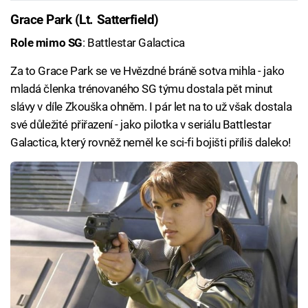
Grace Park (Lt. Satterfield)
Role mimo SG
: Battlestar Galactica
Za to Grace Park se ve Hvězdné bráně sotva mihla - jako
mladá členka trénovaného SG týmu dostala pět minut
slávy v díle Zkouška ohněm. I pár let na to už však dostala
své důležité přiřazení - jako pilotka v seriálu Battlestar
Galactica, který rovněž neměl ke sci-fi bojišti příliš daleko!