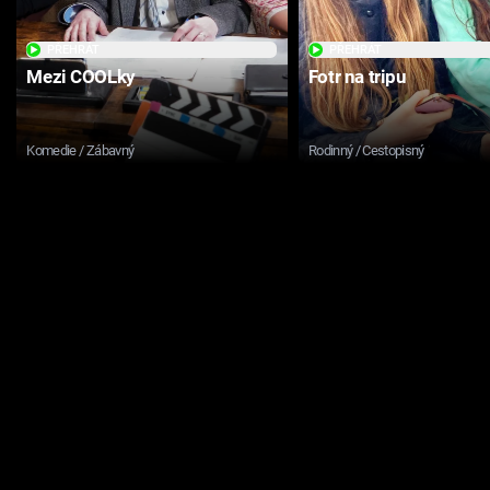
PŘEHRÁT
PŘEHRÁT
Mezi COOLky
Fotr na tripu
Komedie / Zábavný
Rodinný / Cestopisný