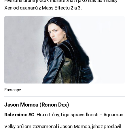
Hvězdné bráně ji však můžete znát i jako hlas admirálky
Xen od quarianů z Mass Effectu 2 a 3.
Farscape
Jason Momoa (Ronon Dex)
Role mimo SG
: Hra o trůny, Liga spravedlnosti + Aquaman
Velký průlom zaznamenal i Jason Momoa, jehož proslavil