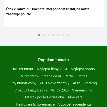
Útok v Tanvaldu: Pachatel měl pobodat tři lidi, na místě
zasahuje policie
Populární témata
Jak zhubnout
Nejlepší filmy 2024
Nejlepší horory
TV program
Změna času
Partie
Počasí
Kdy budou volby
ZOO Nové začátky
Auto – katalog
7 pádů Honzy Dědka
Volby 2025
Svařené víno
Tatarák podle Pohlreicha
Aloe vera
Pěstování lichořeřišnice
Výpočet ascendentu