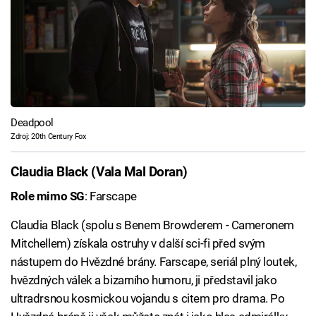
Deadpool
Zdroj: 20th Century Fox
Claudia Black (Vala Mal Doran)
Role mimo SG
: Farscape
Claudia Black (spolu s Benem Browderem - Cameronem
Mitchellem) získala ostruhy v další sci-fi před svým
nástupem do Hvězdné brány. Farscape, seriál plný loutek,
hvězdných válek a bizarního humoru, ji představil jako
ultradrsnou kosmickou vojandu s citem pro drama. Po