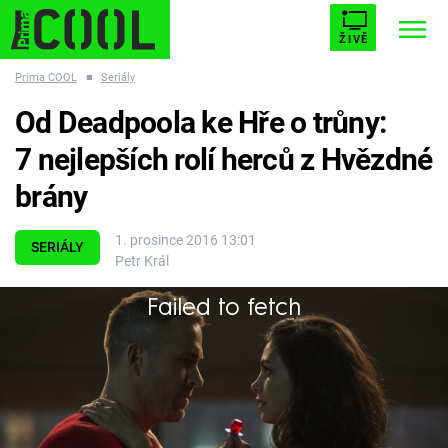
ŽIVĚ
Prima COOL
■
Seriály
STARHOUSE
BUFFY, PŘEMOŽITELKA UPÍRŮ
Trendy:
Od Deadpoola ke Hře o trůny:
ESCAPE
PLNEJ KOTEL
AVENGERS 5
7 nejlepších rolí herců z Hvězdné
brány
1. prosince 2016 13:01
SERIÁLY
Petr Král
Témata
Failed to fetch
Filmy
Někdo šel za lepším, někdo... zase jinam.
Seriály
Hry