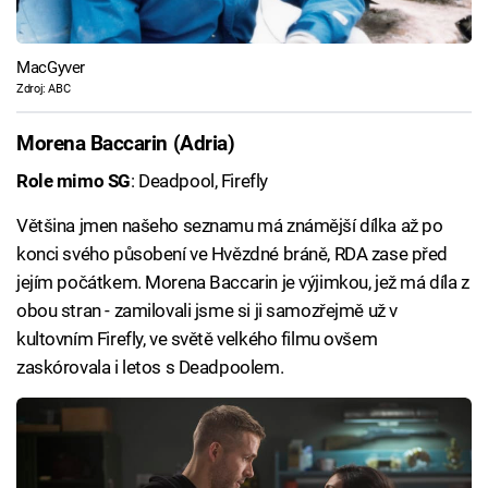
MacGyver
Zdroj: ABC
Morena Baccarin (Adria)
Role mimo SG
: Deadpool, Firefly
Většina jmen našeho seznamu má známější dílka až po
konci svého působení ve Hvězdné bráně, RDA zase před
jejím počátkem. Morena Baccarin je výjimkou, jež má díla z
obou stran - zamilovali jsme si ji samozřejmě už v
kultovním Firefly, ve světě velkého filmu ovšem
zaskórovala i letos s Deadpoolem.