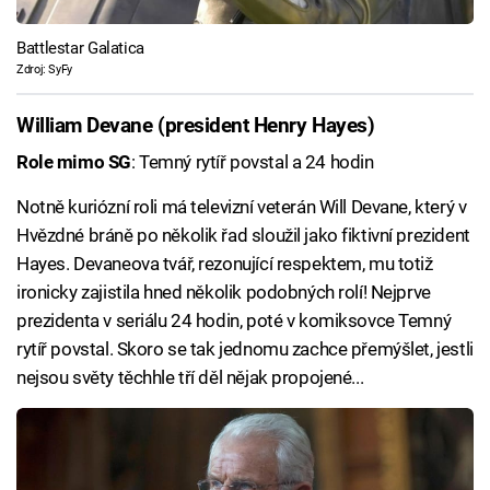
Battlestar Galatica
Zdroj: SyFy
William Devane (president Henry Hayes)
Role mimo SG
: Temný rytíř povstal a 24 hodin
Notně kuriózní roli má televizní veterán Will Devane, který v
Hvězdné bráně po několik řad sloužil jako fiktivní prezident
Hayes. Devaneova tvář, rezonující respektem, mu totiž
ironicky zajistila hned několik podobných rolí! Nejprve
prezidenta v seriálu 24 hodin, poté v komiksovce Temný
rytíř povstal. Skoro se tak jednomu zachce přemýšlet, jestli
nejsou světy těchhle tří děl nějak propojené...