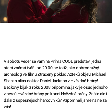
Cool Esport
Pořady
TV Program
Sledujte prima+
Přihlášení
V sobotu večer se vám na Prima COOL představí jedna
stará známá tvář - od 20.00 se totiž jako dobrodružný
archeolog ve filmu Ztracený poklad Aztéků objeví Michael
Sledujte nás
Shanks alias doktor Daniel Jackson z Hvězdné brány!
Béčkový biják z roku 2008 připomíná, jaký je osud jednoho
z herců Hvězdné brány po konci Hvězdné brány. Znáte ale i
další z úspěšnějších harcovníků? Vzpomněli jsme na ně za
vás!