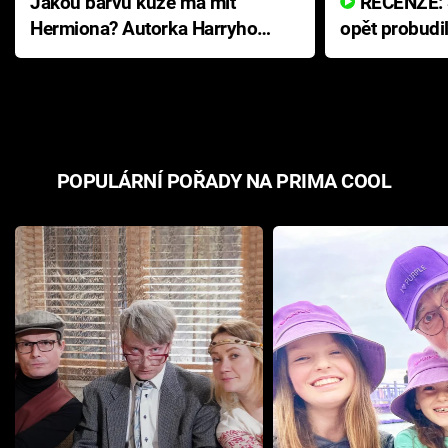
Jakou barvu kůže má mít
RECENZE: Smrtelné zlo se
Hermiona? Autorka Harryho
opět probudi
Pottera přišla s ráznou
přichází s n
odpovědí
hororovou n
POPULÁRNÍ POŘADY NA PRIMA COOL