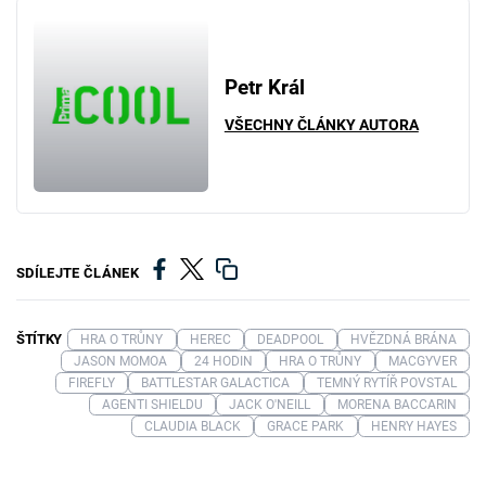
Petr Král
VŠECHNY ČLÁNKY AUTORA
SDÍLEJTE ČLÁNEK
ŠTÍTKY
HRA O TRŮNY
HEREC
DEADPOOL
HVĚZDNÁ BRÁNA
JASON MOMOA
24 HODIN
HRA O TRŮNY
MACGYVER
FIREFLY
BATTLESTAR GALACTICA
TEMNÝ RYTÍŘ POVSTAL
AGENTI SHIELDU
JACK O'NEILL
MORENA BACCARIN
CLAUDIA BLACK
GRACE PARK
HENRY HAYES