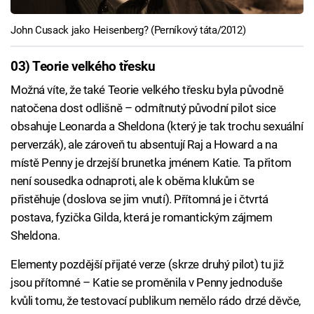
John Cusack jako Heisenberg? (Perníkový táta/2012)
03) Teorie velkého třesku
Možná víte, že také Teorie velkého třesku byla původně
natočena dost odlišně – odmítnutý původní pilot sice
obsahuje Leonarda a Sheldona (který je tak trochu sexuální
perverzák), ale zároveň tu absentují Raj a Howard a na
místě Penny je drzejší brunetka jménem Katie. Ta přitom
není sousedka odnaproti, ale k oběma klukům se
přistěhuje (doslova se jim vnutí). Přítomná je i čtvrtá
postava, fyzička Gilda, která je romantickým zájmem
Sheldona.
Elementy pozdější přijaté verze (skrze druhý pilot) tu již
jsou přítomné – Katie se proměnila v Penny jednoduše
kvůli tomu, že testovací publikum nemělo rádo drzé děvče,