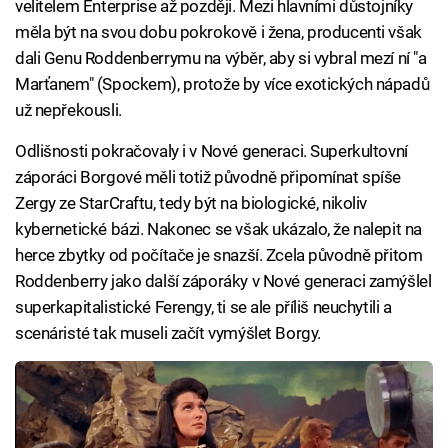
velitelem Enterprise až později. Mezi hlavními důstojníky
měla být na svou dobu pokrokově i žena, producenti však
dali Genu Roddenberrymu na výběr, aby si vybral mezí ní "a
Marťanem" (Spockem), protože by více exotických nápadů
už nepřekousli.
Odlišnosti pokračovaly i v Nové generaci. Superkultovní
záporáci Borgové měli totiž původně připomínat spíše
Zergy ze StarCraftu, tedy být na biologické, nikoliv
kybernetické bázi. Nakonec se však ukázalo, že nalepit na
herce zbytky od počítače je snazší. Zcela původně přitom
Roddenberry jako další záporáky v Nové generaci zamýšlel
superkapitalistické Ferengy, ti se ale příliš neuchytili a
scenáristé tak museli začít vymýšlet Borgy.