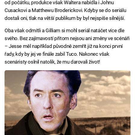
od počátku, produkce však Waltera nabídla i Johnu
Cusackovi a Matthewu Broderickovi. Kdyby se do seriálu
dostali oni, tlak na větší publikum by byl nejspíše silnější.
Oba však odmítli a Gilliam si mohl seriál natáčet více dle
svého. Bez zajímavostí přitom nejsou ani změny ve scénáři
– Jesse měl například původně zemřít již na konci první
řady, kdy by jej ve finále zabil Tuco. Nakonec však
scenáristy oslnil natolik, že mu darovali život!