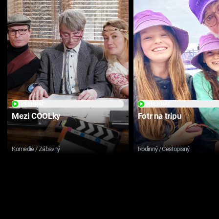
PŘEHRÁT
PŘEHRÁT
Mezi COOLky
Fotr na tripu
Komedie / Zábavný
Rodinný / Cestopisný