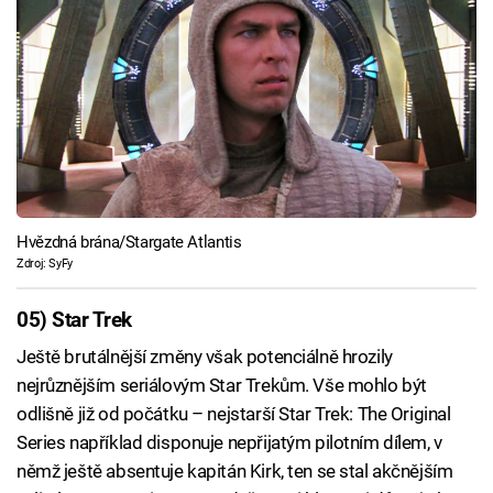
Hvězdná brána/Stargate Atlantis
Zdroj: SyFy
05) Star Trek
Ještě brutálnější změny však potenciálně hrozily
nejrůznějším seriálovým Star Trekům. Vše mohlo být
odlišně již od počátku – nejstarší Star Trek: The Original
Series například disponuje nepřijatým pilotním dílem, v
němž ještě absentuje kapitán Kirk, ten se stal akčnějším