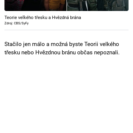
Cool Esport
Teorie velkého třesku a Hvězdná brána
Pořady
Zdroj: CBS/SyFy
TV Program
Stačilo jen málo a možná byste Teorii velkého
Sledujte prima+
třesku nebo Hvězdnou bránu občas nepoznali.
Přihlášení
Sledujte nás