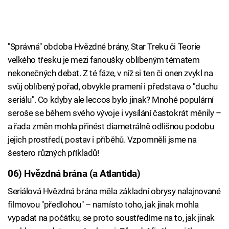
"Správná" obdoba Hvězdné brány, Star Treku či Teorie
velkého třesku je mezi fanoušky oblíbeným tématem
nekonečných debat. Z té fáze, v níž si ten či onen zvykl na
svůj oblíbený pořad, obvykle pramení i představa o "duchu
seriálu". Co kdyby ale leccos bylo jinak? Mnohé populární
seroše se během svého vývoje i vysílání častokrát měnily –
a řada změn mohla přinést diametrálně odlišnou podobu
jejich prostředí, postav i příběhů. Vzpomněli jsme na
šestero různých příkladů!
06) Hvězdná brána (a Atlantida)
Seriálová Hvězdná brána měla základní obrysy nalajnované
filmovou "předlohou" – namísto toho, jak jinak mohla
vypadat na počátku, se proto soustředíme na to, jak jinak