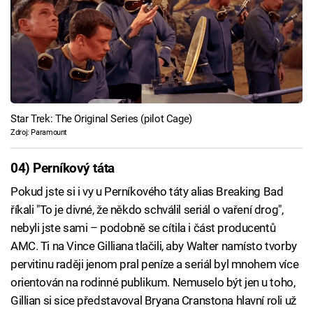
Star Trek: The Original Series (pilot Cage)
Zdroj: Paramount
04) Perníkový táta
Pokud jste si i vy u Perníkového táty alias Breaking Bad
říkali "To je divné, že někdo schválil seriál o vaření drog",
nebyli jste sami – podobně se cítila i část producentů
AMC. Ti na Vince Gilliana tlačili, aby Walter namísto tvorby
pervitinu raději jenom pral peníze a seriál byl mnohem více
orientován na rodinné publikum. Nemuselo být jen u toho,
Gillian si sice představoval Bryana Cranstona hlavní roli už