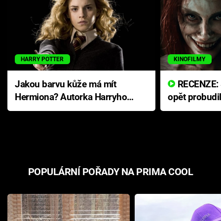
HARRY POTTER
KINOFILMY
Jakou barvu kůže má mít
RECENZE: Smrtelné zlo se
Hermiona? Autorka Harryho
opět probudi
Pottera přišla s ráznou
přichází s n
odpovědí
hororovou n
POPULÁRNÍ POŘADY NA PRIMA COOL