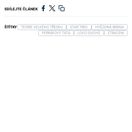
SDÍLEJTE ČLÁNEK
ŠTÍTKY
TEORIE VELKÉHO TŘESKU
STAR TREK
HVĚZDNÁ BRÁNA
PERNÍKOVÝ TÁTA
LOVCI DUCHŮ
ZTRACENI