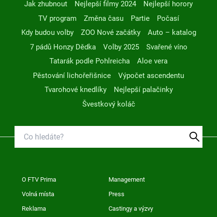
Jak zhubnout
Nejlepší filmy 2024
Nejlepší horory
TV program
Změna času
Partie
Počasí
Kdy budou volby
ZOO Nové začátky
Auto – katalog
7 pádů Honzy Dědka
Volby 2025
Svařené víno
Tatarák podle Pohlreicha
Aloe vera
Pěstování lichořeřišnice
Výpočet ascendentu
Tvarohové knedlíky
Nejlepší palačinky
Švestkový koláč
O FTV Prima
Management
Volná místa
Press
Reklama
Castingy a výzvy