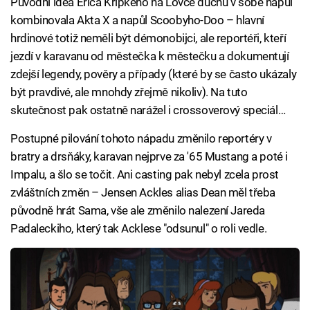
Původní idea Erica Kripkeho na Lovce duchů v sobě napůl
kombinovala Akta X a napůl Scoobyho-Doo – hlavní
hrdinové totiž neměli být démonobijci, ale reportéři, kteří
jezdí v karavanu od městečka k městečku a dokumentují
zdejší legendy, pověry a případy (které by se často ukázaly
být pravdivé, ale mnohdy zřejmě nikoliv). Na tuto
skutečnost pak ostatně narážel i crossoverový speciál…
Postupné pilování tohoto nápadu změnilo reportéry v
bratry a drsňáky, karavan nejprve za '65 Mustang a poté i
Impalu, a šlo se točit. Ani casting pak nebyl zcela prost
zvláštních změn – Jensen Ackles alias Dean měl třeba
původně hrát Sama, vše ale změnilo nalezení Jareda
Padaleckiho, který tak Acklese "odsunul" o roli vedle.