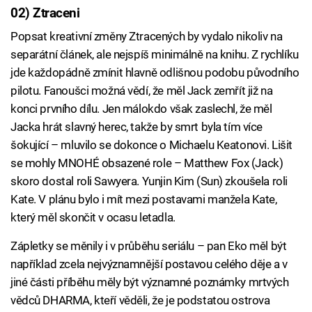
02) Ztraceni
Popsat kreativní změny Ztracených by vydalo nikoliv na
separátní článek, ale nejspíš minimálně na knihu. Z rychlíku
jde každopádně zmínit hlavně odlišnou podobu původního
pilotu. Fanoušci možná vědí, že měl Jack zemřít již na
konci prvního dílu. Jen málokdo však zaslechl, že měl
Jacka hrát slavný herec, takže by smrt byla tím více
šokující – mluvilo se dokonce o Michaelu Keatonovi. Lišit
se mohly MNOHÉ obsazené role – Matthew Fox (Jack)
skoro dostal roli Sawyera. Yunjin Kim (Sun) zkoušela roli
Kate. V plánu bylo i mít mezi postavami manžela Kate,
který měl skončit v ocasu letadla.
Zápletky se měnily i v průběhu seriálu – pan Eko měl být
například zcela nejvýznamnější postavou celého děje a v
jiné části příběhu měly být významné poznámky mrtvých
vědců DHARMA, kteří věděli, že je podstatou ostrova