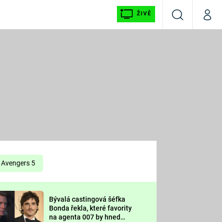
ŽIVĚ
Vyhledávání
Můj p
Prima+
É
CNN Prima NEWS
E
Prima FRESH
ŠÍ
Prima LIVING
E
Prima Ženy
Avengers 5
Prima LAJK
Bývalá castingová šéfka
OOL
Bonda řekla, které favority
Sledujte nás
na agenta 007 by hned