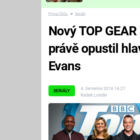
Které děsivé pecky vám
nejvíc zvednou tep?
Prima COOL
■
Seriály
Nový TOP GEAR s
právě opustil hl
Evans
4. července 2016 16:27
SERIÁLY
Radek Londin