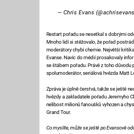
— Chris Evans (@achrisevan
Restart pořadu se nesetkal s dobrými od
Mnoho lidí si stěžovalo, že pořad postrád
moderátory chybí chemie. Největší kritika 
Evanse. Navíc do médií prosakovaly info
se štábem pořadu. Právě z toho důvodu 
spolumoderátor, seriálová hvězda Matt L
Zpráva je úplně čerstvá, takže se ještě ne
hvězdy a zakladatele pořadu Jeremyho Cl
nelibost milionů fanoušků vyhozen a chy
Grand Tour.
Co myslíte, může se ještě po Evansově odc