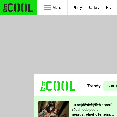
Menu
Filmy
Seriály
Hry
Seriály
Filmy
SIMPSONOVI
STAR WARS
HVĚZDNÁ
AVENGERS
BRÁNA
RYCHLE A
TEORIE
ZBĚSILE 10
Trendy:
VELKÉHO
Star
PREDÁTOR
TŘESKU
10 nejděsivějších hororů
FUTURAMA
všech dob podle
neprůstřelného kritéria.