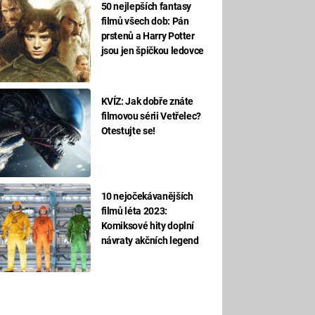
50 nejlepších fantasy
filmů všech dob: Pán
prstenů a Harry Potter
jsou jen špičkou ledovce
KVÍZ: Jak dobře znáte
filmovou sérii Vetřelec?
Otestujte se!
10 nejočekávanějších
filmů léta 2023:
Komiksové hity doplní
návraty akčních legend