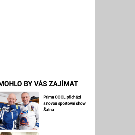
MOHLO BY VÁS ZAJÍMAT
Prima COOL přichází
s novou sportovní show
Šatna