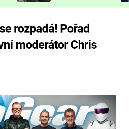
představit
e rozpadá! Pořad
avní moderátor Chris