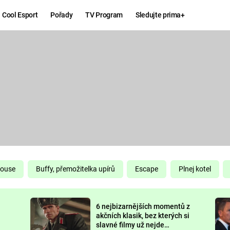
Cool Esport
Pořady
TV Program
Sledujte prima+
Hry
Zábava
MAFIA
ZÁBAVN
GALERI
GTA 6
NEJLEP
KINGDOM
KOMEDI
COME:
DELIVERANCE
CHUCK
House
Buffy, přemožitelka upírů
Escape
Plnej kotel
NORRIS
ESPORT
6 nejbizarnějších momentů z
DEADP
akčních klasik, bez kterých si
slavné filmy už nejde