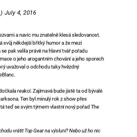
s)
July 4, 2016
ezvami a navíc mu znatelně klesá sledovanost.
á svůj někdejší břitký humor a že mezi
se pak valila právě na hlavní tvář pořadu
rmace o jeho arogantním chování a jeho sporech
prý uvažoval o odchodu taky hvězdný
eBlanc.
dočkala reakcí. Zajímavá bude jistě ta od bývalé
arksona. Ten byl minulý rok z show přes
stá teď se svým týmem vlastní nový pořad The
hodu vrátit Top Gear na výsluní? Nebo už ho nic